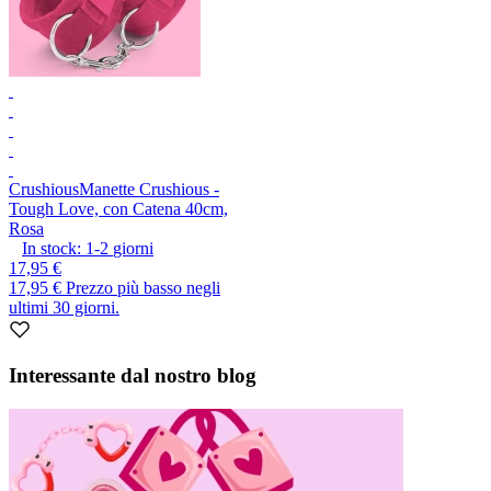
Crushious
Manette Crushious -
Tough Love, con Catena 40cm,
Rosa
In stock:
1-2
giorni
17,95 €
17,95 €
Prezzo più basso negli
ultimi 30 giorni.
Interessante dal nostro blog