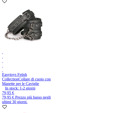
Easytoys Fetish
Collection
Collare di cuoio con
Manette per le Caviglie
In stock:
1-2
giorni
79,95 €
79,95 €
Prezzo più basso negli
ultimi 30 giorni.