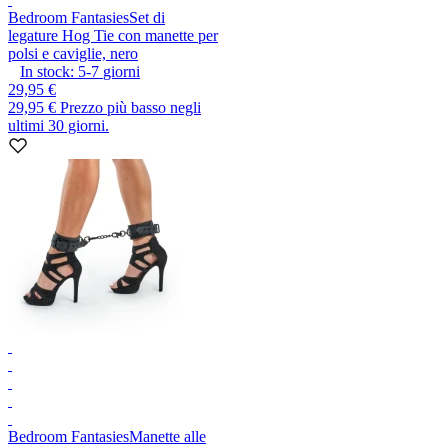
Bedroom Fantasies
Set di
legature Hog Tie con manette per
polsi e caviglie, nero
In stock:
5-7
giorni
29,95 €
29,95 €
Prezzo più basso negli
ultimi 30 giorni.
Bedroom Fantasies
Manette alle