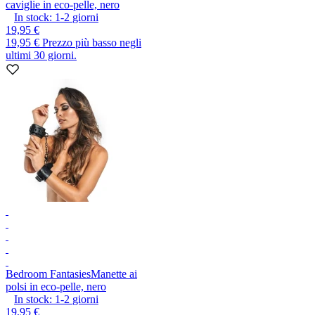
caviglie in eco-pelle, nero
In stock:
1-2
giorni
19,95 €
19,95 €
Prezzo più basso negli
ultimi 30 giorni.
Bedroom Fantasies
Manette ai
polsi in eco-pelle, nero
In stock:
1-2
giorni
19,95 €