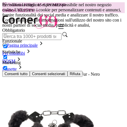
Per offrirti la migliore esperienza possibile nel nostro negozio
😽
Svakom Klitty: 15 € IN MENO
online.
Utilizziamo i cookie per personalizzare contenuti e annunci,
Codice: KLITTY →
fornire funzionalità dei social media e analizzare il nostro traffico.
Condividiamo inoltre informazioni sull'utilizzo del nostro sito con i
nostri partner di social media, pubblicità e analisi,
Obbligatorio
Funzionale
Pagina principale
Statistiche
Per entrambi
BDSM
Marketing
Manette
XR Brands - Manette in pelliccia Cuffed In Fur - Nero
Consenti tutto
Consenti selezionati
Rifiuta