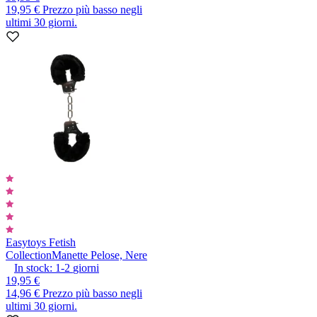
19,95 €
Prezzo più basso negli
ultimi 30 giorni.
Easytoys Fetish
Collection
Manette Pelose, Nere
In stock:
1-2
giorni
19,95 €
14,96 €
Prezzo più basso negli
ultimi 30 giorni.