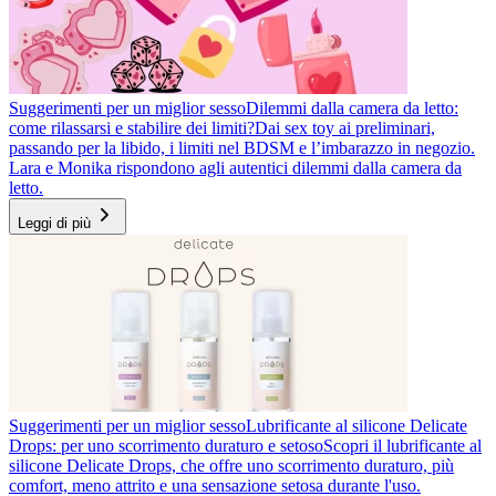
Suggerimenti per un miglior sesso
Dilemmi dalla camera da letto:
come rilassarsi e stabilire dei limiti?
Dai sex toy ai preliminari,
passando per la libido, i limiti nel BDSM e l’imbarazzo in negozio.
Lara e Monika rispondono agli autentici dilemmi dalla camera da
letto.
Leggi di più
Suggerimenti per un miglior sesso
Lubrificante al silicone Delicate
Drops: per uno scorrimento duraturo e setoso
Scopri il lubrificante al
silicone Delicate Drops, che offre uno scorrimento duraturo, più
comfort, meno attrito e una sensazione setosa durante l'uso.