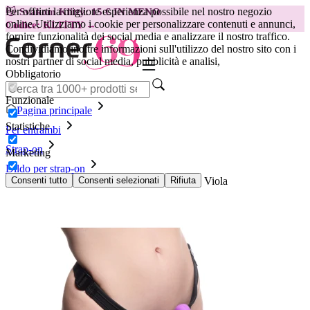
Per offrirti la migliore esperienza possibile nel nostro negozio
😽
Svakom Klitty: 15 € IN MENO
online.
Utilizziamo i cookie per personalizzare contenuti e annunci,
Codice: KLITTY →
fornire funzionalità dei social media e analizzare il nostro traffico.
Condividiamo inoltre informazioni sull'utilizzo del nostro sito con i
nostri partner di social media, pubblicità e analisi,
Obbligatorio
Funzionale
Pagina principale
Statistiche
Per entrambi
Strap-on
Marketing
Dildo per strap-on
XR Brands - Dildo doppio con imbracatura - Viola
Consenti tutto
Consenti selezionati
Rifiuta