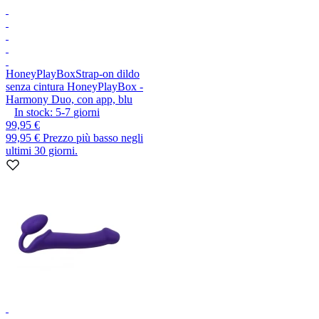
HoneyPlayBox
Strap-on dildo
senza cintura HoneyPlayBox -
Harmony Duo, con app, blu
In stock:
5-7
giorni
99,95 €
99,95 €
Prezzo più basso negli
ultimi 30 giorni.