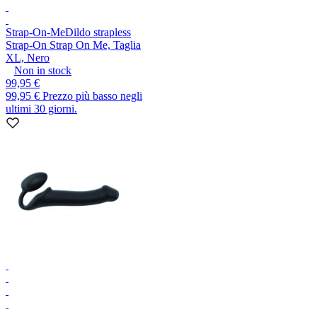
Strap-On-Me
Dildo strapless
Strap-On Strap On Me, Taglia
XL, Nero
Non in stock
99,95 €
99,95 €
Prezzo più basso negli
ultimi 30 giorni.