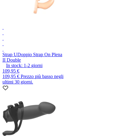
Strap U
Doppio Strap On Plena
II Double
In stock:
1-2
giorni
109,95 €
109,95 €
Prezzo più basso negli
ultimi 30 giorni.