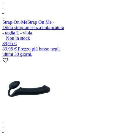
Strap-On-Me
Strap On Me -
Dildo strap-on senza imbracatura
- taglia L - viola
Non in stock
89,95 €
89,95 €
Prezzo più basso negli
ultimi 30 giorni.