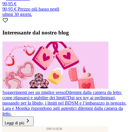
90,95 €
90,95 €
Prezzo più basso negli
ultimi 30 giorni.
Interessante dal nostro blog
Suggerimenti per un miglior sesso
Dilemmi dalla camera da letto:
come rilassarsi e stabilire dei limiti?
Dai sex toy ai preliminari,
passando per la libido, i limiti nel BDSM e l’imbarazzo in negozio.
Lara e Monika rispondono agli autentici dilemmi dalla camera da
letto.
Leggi di più