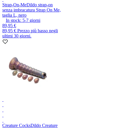
Strap-On-Me
Dildo strap-on
senza imbracatura Strap On Me,
taglia L, nero
In stock:
5-7
giorni
89,95 €
89,95 €
Prezzo più basso negli
ultimi 30 giorni.
Creature Cocks
Dildo Creature