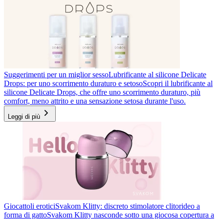
Suggerimenti per un miglior sesso
Lubrificante al silicone Delicate
Drops: per uno scorrimento duraturo e setoso
Scopri il lubrificante al
silicone Delicate Drops, che offre uno scorrimento duraturo, più
comfort, meno attrito e una sensazione setosa durante l'uso.
Leggi di più
Giocattoli erotici
Svakom Klitty: discreto stimolatore clitorideo a
forma di gatto
Svakom Klitty nasconde sotto una giocosa copertura a