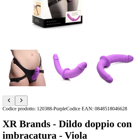
Item
Codice prodotto
:
120388-Purple
Codice EAN
:
0848518046628
1
of
XR Brands - Dildo doppio con
16
imbracatura - Viola