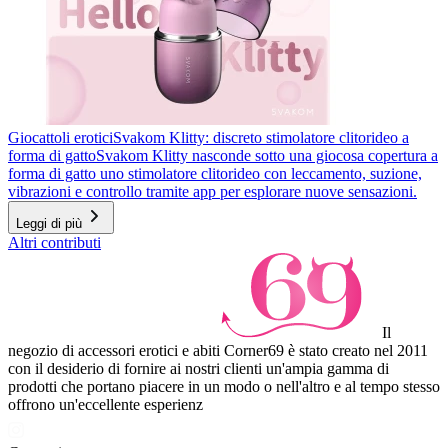
Giocattoli erotici
Svakom Klitty: discreto stimolatore clitorideo a
forma di gatto
Svakom Klitty nasconde sotto una giocosa copertura a
forma di gatto uno stimolatore clitorideo con leccamento, suzione,
vibrazioni e controllo tramite app per esplorare nuove sensazioni.
Leggi di più
Altri contributi
Il
negozio di accessori erotici e abiti Corner69 è stato creato nel 2011
con il desiderio di fornire ai nostri clienti un'ampia gamma di
prodotti che portano piacere in un modo o nell'altro e al tempo stesso
offrono un'eccellente esperienz