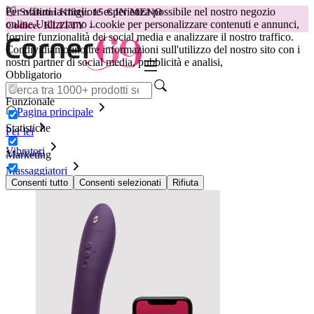
Per offrirti la migliore esperienza possibile nel nostro negozio
😽
Svakom Klitty: 15 € IN MENO
online.
Utilizziamo i cookie per personalizzare contenuti e annunci,
Codice: KLITTY →
fornire funzionalità dei social media e analizzare il nostro traffico.
Condividiamo inoltre informazioni sull'utilizzo del nostro sito con i
nostri partner di social media, pubblicità e analisi,
Obbligatorio
Funzionale
Pagina principale
Statistiche
Per lei
Vibratori
Marketing
Massaggiatori
We-Vibe - Vibratore Wand 2 - viola
Consenti tutto
Consenti selezionati
Rifiuta