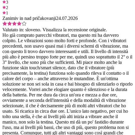
3
2
1
Zanimiv in nad pričakovanji
24.07.2026
Valutato in:
sloveno.
Visualizza la recensione originale.
Ho già comprato parecchi vibratori, ma questo mi ha davvero
colpito. Le vibrazioni sono molto forti e profonde. Con i vibratori
precedenti, non usavo quasi mai i diversi schemi di vibrazione, ma
con questo li trovo davvero interessanti e utili. Il livello di intensità
più alto è persino troppo forte per me, quindi uso soprattutto il 2° o il
3° livello, che sono più che sufficienti. Mi piace molto anche la
funzione skin touch/smart silence, dato che il vibratore (più
precisamente, la testina) funziona solo quando rileva il contatto o il
calore del corpo – anche attraverso le mutandine. È un'ottima
soluzione se non sei sola in casa e hai bisogno di silenziarlo o riporlo
velocemente. Vorrei anche elogiare quanto è silenzioso e la durata
della batteria. Per me dura da circa un'ora e mezza a due ore,
ovviamente a seconda dell'intensità e della modalità di vibrazione
selezionate, il che è decisamente più di molti altri vibratori che ho
usato. Si ricarica in circa due ore. L'unico lato negativo, per cui ho
tolto una stella, è che ai livelli più alti inizia a vibrare anche il
manico, non solo la testina. Questo mi dà un po' fastidio durante
l'uso, ma ai livelli più bassi, che uso di più, questo problema non si
presenta. Comunque, tutti gli altri vantaggi sono così grandi che