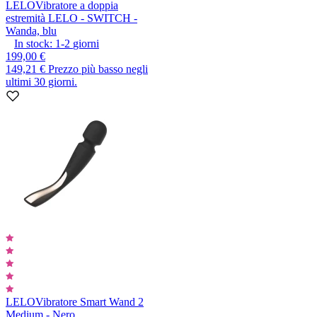
LELO
Vibratore a doppia
estremità LELO - SWITCH -
Wanda, blu
In stock:
1-2
giorni
199,00 €
149,21 €
Prezzo più basso negli
ultimi 30 giorni.
LELO
Vibratore Smart Wand 2
Medium - Nero