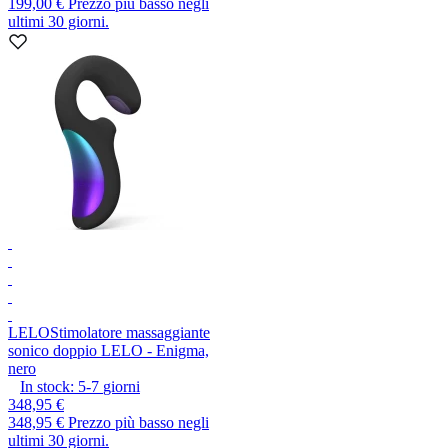
199,00 €
Prezzo più basso negli
ultimi 30 giorni.
LELO
Stimolatore massaggiante
sonico doppio LELO - Enigma,
nero
In stock:
5-7
giorni
348,95 €
348,95 €
Prezzo più basso negli
ultimi 30 giorni.