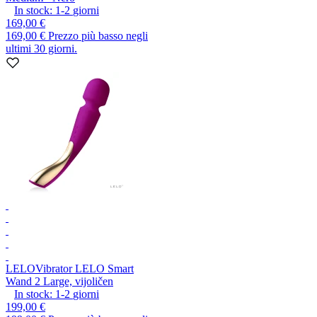
In stock:
1-2
giorni
169,00 €
169,00 €
Prezzo più basso negli
ultimi 30 giorni.
LELO
Vibrator LELO Smart
Wand 2 Large, vijoličen
In stock:
1-2
giorni
199,00 €