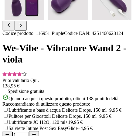
Item
Codice prodotto
:
116951-Purple
Codice EAN
:
4251460623124
1
of
We-Vibe - Vibratore Wand 2 -
9
viola
Puoi valutarlo
Qui.
138,95 €
Spedizione gratuita
Quando acquisti questo prodotto, ottieni
138
punti fedeltà.
Raccomandiamo di utilizzare questo prodotto:
Lubrificante a base d'acqua Delicate Drops, 150 ml
+9,95 €
Pulitore per Giocattoli Delicate Drops, 150 ml
+9,95 €
Lubrificante JO H2O, 120 ml
+19,95 €
Salviette Intime Post-Sex EasyGlide
+4,95 €