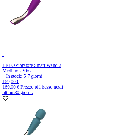
LELO
Vibratore Smart Wand 2
Medium - Viola
In stock:
5-7
giorni
169,00 €
169,00 €
Prezzo più basso negli
ultimi 30 giorni.