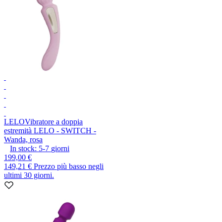
LELO
Vibratore a doppia
estremità LELO - SWITCH -
Wanda, rosa
In stock:
5-7
giorni
199,00 €
149,21 €
Prezzo più basso negli
ultimi 30 giorni.