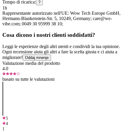
Tempo di ricarica:
?
1h
Rappresentante autorizzato nell'UE:
Wow Tech Europe GmbH
,
Hermann-Blankenstein-Str. 5
, 10249
, Germany;
care@we-
vibe.com;
0049 30 95999 38 10;
Cosa dicono i nostri clienti soddisfatti?
Leggi le esperienze degli altri utenti e condividi la tua opinione.
Ogni recensione aiuta gli altri a fare la scelta giusta e ci aiuta a
migliorare!
Oddaj mnenje
Valutazione media del prodotto
4.0
basato su tutte le valutazioni
5
4
1