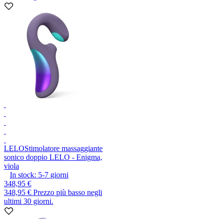
LELO
Stimolatore massaggiante
sonico doppio LELO - Enigma,
viola
In stock:
5-7
giorni
348,95 €
348,95 €
Prezzo più basso negli
ultimi 30 giorni.