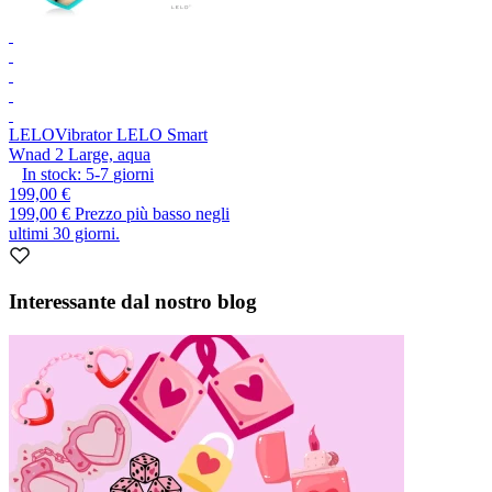
LELO
Vibrator LELO Smart
Wnad 2 Large, aqua
In stock:
5-7
giorni
199,00 €
199,00 €
Prezzo più basso negli
ultimi 30 giorni.
Interessante dal nostro blog