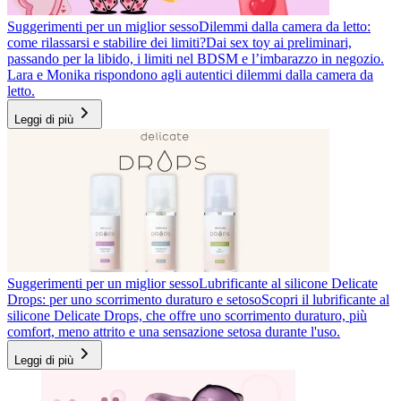
Suggerimenti per un miglior sesso
Dilemmi dalla camera da letto:
come rilassarsi e stabilire dei limiti?
Dai sex toy ai preliminari,
passando per la libido, i limiti nel BDSM e l’imbarazzo in negozio.
Lara e Monika rispondono agli autentici dilemmi dalla camera da
letto.
Leggi di più
Suggerimenti per un miglior sesso
Lubrificante al silicone Delicate
Drops: per uno scorrimento duraturo e setoso
Scopri il lubrificante al
silicone Delicate Drops, che offre uno scorrimento duraturo, più
comfort, meno attrito e una sensazione setosa durante l'uso.
Leggi di più