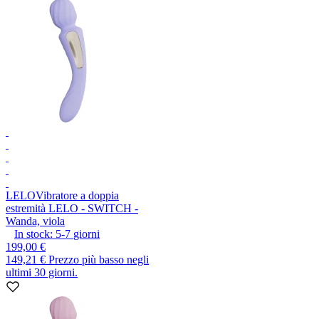
LELO
Vibratore a doppia
estremità LELO - SWITCH -
Wanda, viola
In stock:
5-7
giorni
199,00 €
149,21 €
Prezzo più basso negli
ultimi 30 giorni.