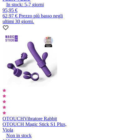
In stock:
5-7
giorni
95,95 €
62,97 €
Prezzo più basso negli
ultimi 30 giorni.
OTOUCH
Vibratore Rabbit
OTOUCH Magic Stick S1 Plus,
Viola
Non in stock