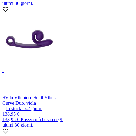
ultimi 30 giorni.
SVibe
Vibratore Snail Vibe -
Curve Duo, viola
In stock:
5-7
giorni
138,95 €
138,95 €
Prezzo più basso negli
ultimi 30 giorni.