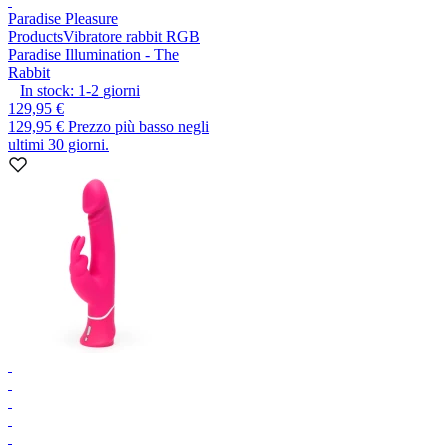
Paradise Pleasure
Products
Vibratore rabbit RGB
Paradise Illumination - The
Rabbit
In stock:
1-2
giorni
129,95 €
129,95 €
Prezzo più basso negli
ultimi 30 giorni.