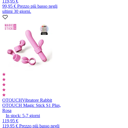
119,95 €
99,95 €
Prezzo più basso negli
ultimi 30 giorni.
OTOUCH
Vibratore Rabbit
OTOUCH Magic Stick S1 Plus,
Rosa
In stock:
5-7
giorni
119,95 €
119,95 €
Prezzo più basso negli