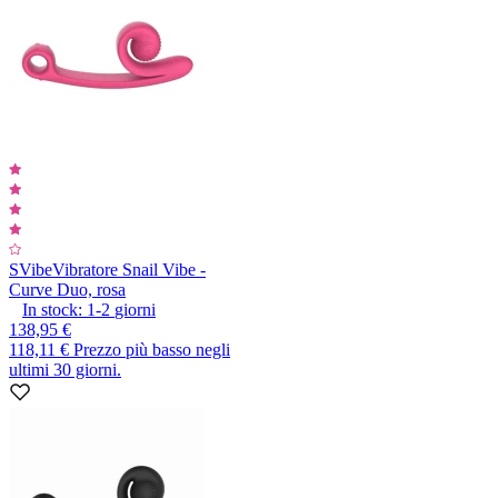
SVibe
Vibratore Snail Vibe -
Curve Duo, rosa
In stock:
1-2
giorni
138,95 €
118,11 €
Prezzo più basso negli
ultimi 30 giorni.