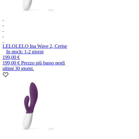
LELO
LELO Ina Wave 2, Cerise
In stock:
1-2
giorni
199,00 €
199,00 €
Prezzo più basso negli
ultimi 30 giorni.