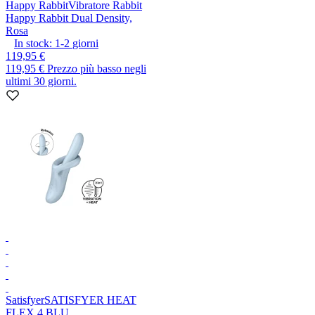
Happy Rabbit
Vibratore Rabbit
Happy Rabbit Dual Density,
Rosa
In stock:
1-2
giorni
119,95 €
119,95 €
Prezzo più basso negli
ultimi 30 giorni.
Satisfyer
SATISFYER HEAT
FLEX 4 BLU