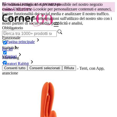
Per offrirti la migliore esperienza possibile nel nostro negozio
😽
Svakom Klitty: 15 € IN MENO
online.
Utilizziamo i cookie per personalizzare contenuti e annunci,
Codice: KLITTY →
fornire funzionalità dei social media e analizzare il nostro traffico.
Condividiamo inoltre informazioni sull'utilizzo del nostro sito con i
nostri partner di social media, pubblicità e analisi,
Obbligatorio
Funzionale
Pagina principale
Statistiche
Per lei
Vibratori
Marketing
Vibratori Rabbit
Vibratore Rabbit con Lingua HoneyPlayBox - Terri, con App,
Consenti tutto
Consenti selezionati
Rifiuta
arancione