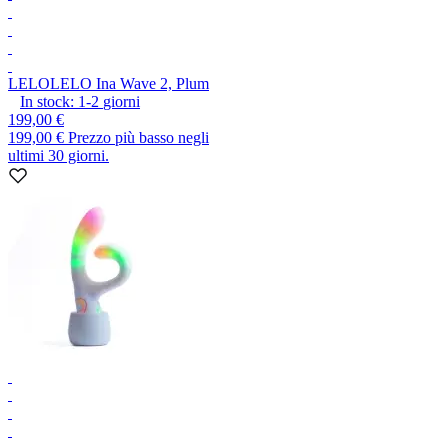
LELO
LELO Ina Wave 2, Plum
In stock:
1-2
giorni
199,00 €
199,00 €
Prezzo più basso negli
ultimi 30 giorni.