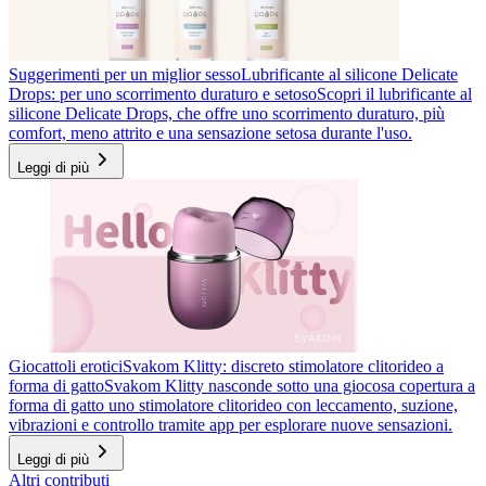
Suggerimenti per un miglior sesso
Lubrificante al silicone Delicate
Drops: per uno scorrimento duraturo e setoso
Scopri il lubrificante al
silicone Delicate Drops, che offre uno scorrimento duraturo, più
comfort, meno attrito e una sensazione setosa durante l'uso.
Leggi di più
Giocattoli erotici
Svakom Klitty: discreto stimolatore clitorideo a
forma di gatto
Svakom Klitty nasconde sotto una giocosa copertura a
forma di gatto uno stimolatore clitorideo con leccamento, suzione,
vibrazioni e controllo tramite app per esplorare nuove sensazioni.
Leggi di più
Altri contributi