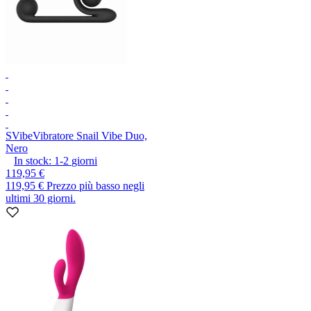
SVibe
Vibratore Snail Vibe Duo,
Nero
In stock:
1-2
giorni
119,95 €
119,95 €
Prezzo più basso negli
ultimi 30 giorni.