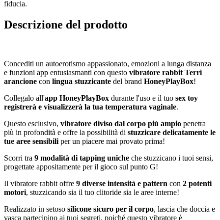
fiducia.
Descrizione del prodotto
Concediti un autoerotismo appassionato, emozioni a lunga distanza
e funzioni app entusiasmanti con questo
vibratore rabbit Terri
arancione
con
lingua stuzzicante
del brand
HoneyPlayBox
!
Collegalo all'
app HoneyPlayBox
durante l'uso e il tuo
sex toy
registrerà e visualizzerà la tua temperatura vaginale
.
Questo esclusivo,
vibratore diviso dal corpo più ampio
penetra
più in profondità e offre la possibilità di
stuzzicare delicatamente le
tue aree sensibili
per un piacere mai provato prima!
Scorri tra
9 modalità di tapping uniche
che stuzzicano i tuoi sensi,
progettate appositamente per il gioco sul punto G!
Il vibratore rabbit offre
9 diverse intensità e pattern
con
2 potenti
motori
, stuzzicando sia il tuo clitoride sia le aree interne!
Realizzato in setoso
silicone sicuro per il corpo
, lascia che doccia e
vasca partecipino ai tuoi segreti, poiché questo vibratore è