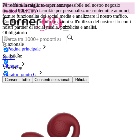
Per offrirti la migliore esperienza possibile nel nostro negozio
😽
Svakom Klitty: 15 € IN MENO
online.
Utilizziamo i cookie per personalizzare contenuti e annunci,
Codice: KLITTY →
fornire funzionalità dei social media e analizzare il nostro traffico.
Condividiamo inoltre informazioni sull'utilizzo del nostro sito con i
nostri partner di social media, pubblicità e analisi,
Obbligatorio
Funzionale
Pagina principale
Statistiche
Per lei
Vibratori
Marketing
Vibratori punto G
Vibratore punto G SVibe GIZI Pro, rosso
Consenti tutto
Consenti selezionati
Rifiuta