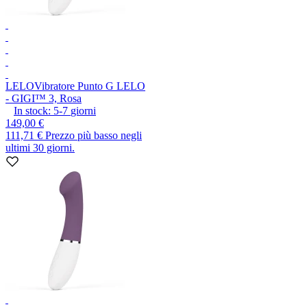
LELO
Vibratore Punto G LELO
- GIGI™ 3, Rosa
In stock:
5-7
giorni
149,00 €
111,71 €
Prezzo più basso negli
ultimi 30 giorni.