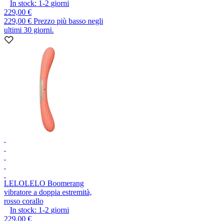
In stock:
1-2
giorni
229,00 €
229,00 €
Prezzo più basso negli
ultimi 30 giorni.
LELO
LELO Boomerang
vibratore a doppia estremità,
rosso corallo
In stock:
1-2
giorni
229,00 €