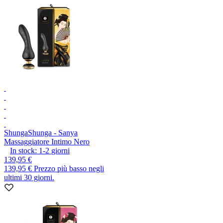
Shunga
Shunga - Sanya
Massaggiatore Intimo Nero
In stock:
1-2
giorni
139,95 €
139,95 €
Prezzo più basso negli
ultimi 30 giorni.