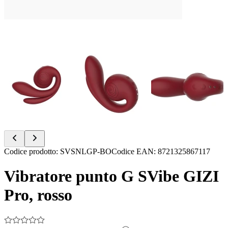
Item
Codice prodotto
:
SVSNLGP-BO
Codice EAN
:
8721325867117
1
of
Vibratore punto G SVibe GIZI
7
Pro, rosso