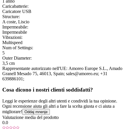
1 anno
Caricabatterie:
Caricatore USB
Structure:
A coste, Liscio
Impermeabile:
Impermeabile
Vibrazioni:
Multispeed
Num of Settings:
5
Outer Diameter:
3,5 cm
Rappresentante autorizzato nell'UE:
Amoreo Europe S.L.
, Amado
Granell Mesado 75
, 46013
, Spain;
sales@amoreo.eu;
+31
639886101;
Cosa dicono i nostri clienti soddisfatti?
Leggi le esperienze degli altri utenti e condividi la tua opinione.
Ogni recensione aiuta gli altri a fare la scelta giusta e ci aiuta a
migliorare!
Oddaj mnenje
Valutazione media del prodotto
0.0