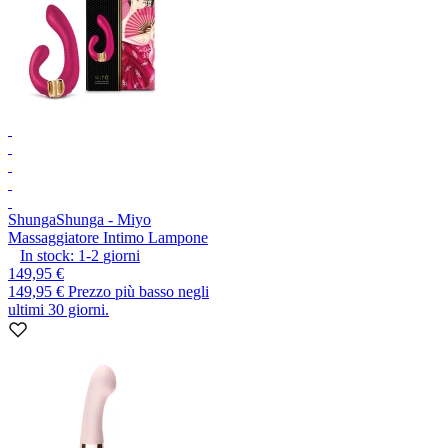
Shunga
Shunga - Miyo
Massaggiatore Intimo Lampone
In stock:
1-2
giorni
149,95 €
149,95 €
Prezzo più basso negli
ultimi 30 giorni.