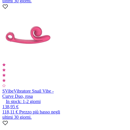
ultimi 30 giorni.
SVibe
Vibratore Snail Vibe -
Curve Duo, rosa
In stock:
1-2
giorni
138,95 €
118,11 €
Prezzo più basso negli
ultimi 30 giorni.