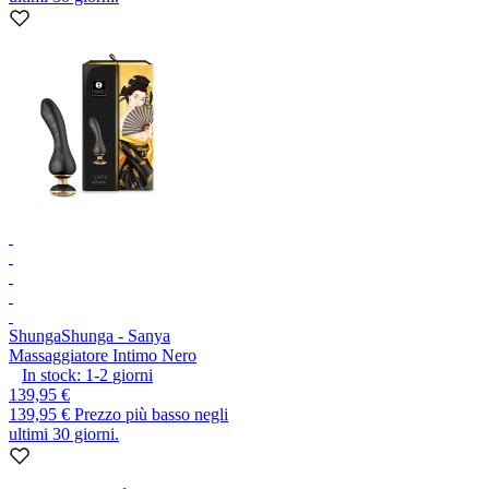
Shunga
Shunga - Sanya
Massaggiatore Intimo Nero
In stock:
1-2
giorni
139,95 €
139,95 €
Prezzo più basso negli
ultimi 30 giorni.