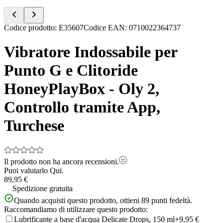
Item
Codice prodotto
:
E35607
Codice EAN
:
0710022364737
1
of
Vibratore Indossabile per
5
Punto G e Clitoride
HoneyPlayBox - Oly 2,
Controllo tramite App,
Turchese
Il prodotto non ha ancora recensioni.
Puoi valutarlo
Qui.
89,95 €
Spedizione gratuita
Quando acquisti questo prodotto, ottieni
89
punti fedeltà.
Raccomandiamo di utilizzare questo prodotto:
Lubrificante a base d'acqua Delicate Drops, 150 ml
+9,95 €