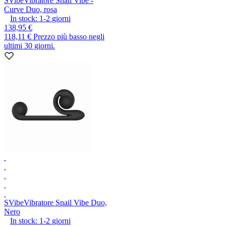
SVibe
Vibratore Snail Vibe -
Curve Duo, rosa
In stock:
1-2
giorni
138,95 €
118,11 €
Prezzo più basso negli
ultimi 30 giorni.
SVibe
Vibratore Snail Vibe Duo,
Nero
In stock:
1-2
giorni