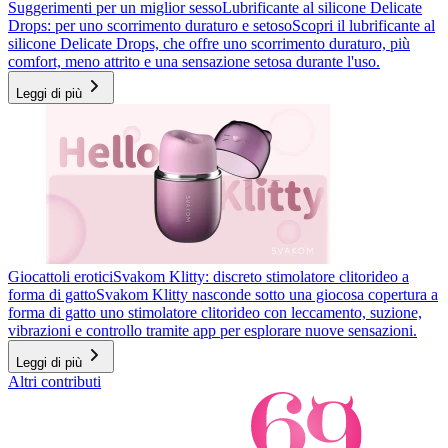
Suggerimenti per un miglior sesso
Lubrificante al silicone Delicate
Drops: per uno scorrimento duraturo e setoso
Scopri il lubrificante al
silicone Delicate Drops, che offre uno scorrimento duraturo, più
comfort, meno attrito e una sensazione setosa durante l'uso.
Leggi di più
Giocattoli erotici
Svakom Klitty: discreto stimolatore clitorideo a
forma di gatto
Svakom Klitty nasconde sotto una giocosa copertura a
forma di gatto uno stimolatore clitorideo con leccamento, suzione,
vibrazioni e controllo tramite app per esplorare nuove sensazioni.
Leggi di più
Altri contributi