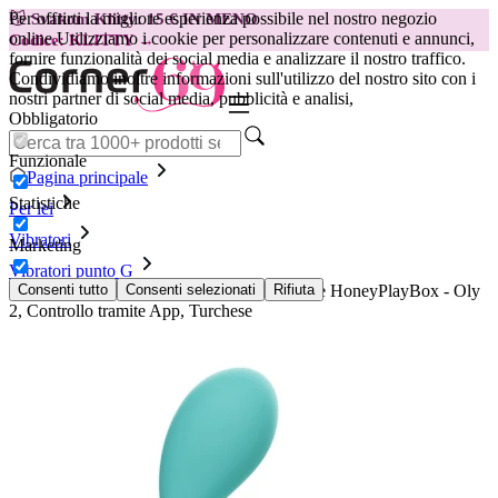
Per offrirti la migliore esperienza possibile nel nostro negozio
😽
Svakom Klitty: 15 € IN MENO
online.
Utilizziamo i cookie per personalizzare contenuti e annunci,
Codice: KLITTY →
fornire funzionalità dei social media e analizzare il nostro traffico.
Condividiamo inoltre informazioni sull'utilizzo del nostro sito con i
nostri partner di social media, pubblicità e analisi,
Obbligatorio
Funzionale
Pagina principale
Statistiche
Per lei
Vibratori
Marketing
Vibratori punto G
Vibratore Indossabile per Punto G e Clitoride HoneyPlayBox - Oly
Consenti tutto
Consenti selezionati
Rifiuta
2, Controllo tramite App, Turchese