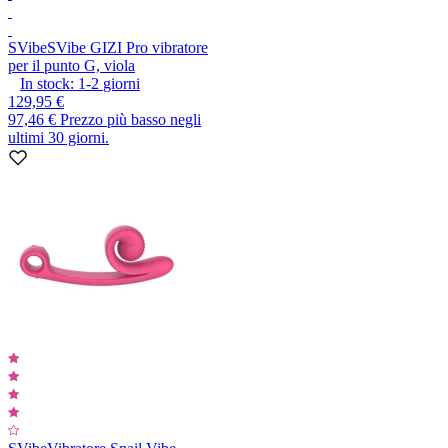
SVibe
SVibe GIZI Pro vibratore
per il punto G, viola
In stock:
1-2
giorni
129,95 €
97,46 €
Prezzo più basso negli
ultimi 30 giorni.