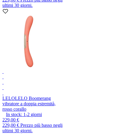
ultimi 30 giorni.
LELO
LELO Boomerang
vibratore a doppia estremità,
rosso corallo
In stock:
1-2
giorni
229,00 €
229,00 €
Prezzo più basso negli
ultimi 30 giorni.