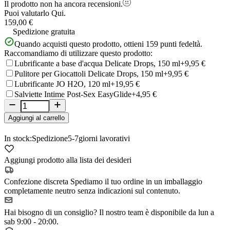
Il prodotto non ha ancora recensioni.
Puoi valutarlo
Qui.
159,00 €
Spedizione gratuita
Quando acquisti questo prodotto, ottieni
159
punti fedeltà.
Raccomandiamo di utilizzare questo prodotto:
Lubrificante a base d'acqua Delicate Drops, 150 ml
+9,95 €
Pulitore per Giocattoli Delicate Drops, 150 ml
+9,95 €
Lubrificante JO H2O, 120 ml
+19,95 €
Salviette Intime Post-Sex EasyGlide
+4,95 €
Aggiungi al carrello
In stock:
Spedizione
5-7
giorni lavorativi
Aggiungi prodotto alla lista dei desideri
Confezione discreta
Spediamo il tuo ordine in un imballaggio
completamente neutro senza indicazioni sul contenuto.
Hai bisogno di un consiglio?
Il nostro team è disponibile da lun a
sab 9:00 - 20:00.