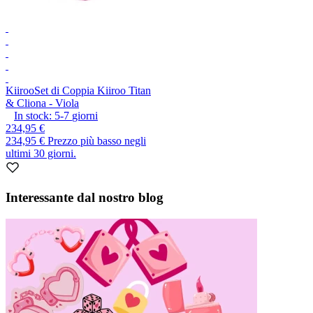
Kiiroo
Set di Coppia Kiiroo Titan
& Cliona - Viola
In stock:
5-7
giorni
234,95 €
234,95 €
Prezzo più basso negli
ultimi 30 giorni.
Interessante dal nostro blog