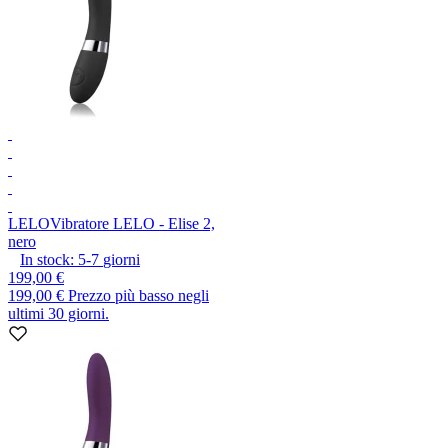
LELO
Vibratore LELO - Elise 2,
nero
In stock:
5-7
giorni
199,00 €
199,00 €
Prezzo più basso negli
ultimi 30 giorni.