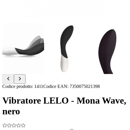
Item
Codice prodotto
:
1411
Codice EAN
:
7350075021398
1
of
Vibratore LELO - Mona Wave,
7
nero