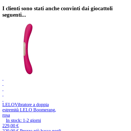
I clienti sono stati anche convinti dai giocattoli
seguenti...
LELO
Vibratore a doppia
estremità LELO Boomerang,
rosa
In stock:
1-2
giorni
229,00 €
229,00 €
Prezzo più basso negli