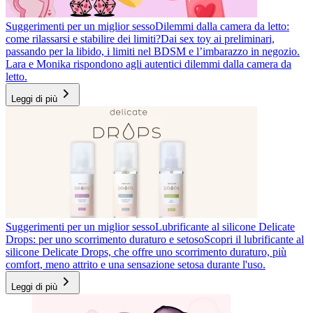
Suggerimenti per un miglior sesso
Dilemmi dalla camera da letto:
come rilassarsi e stabilire dei limiti?
Dai sex toy ai preliminari,
passando per la libido, i limiti nel BDSM e l’imbarazzo in negozio.
Lara e Monika rispondono agli autentici dilemmi dalla camera da
letto.
Leggi di più
Suggerimenti per un miglior sesso
Lubrificante al silicone Delicate
Drops: per uno scorrimento duraturo e setoso
Scopri il lubrificante al
silicone Delicate Drops, che offre uno scorrimento duraturo, più
comfort, meno attrito e una sensazione setosa durante l'uso.
Leggi di più