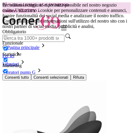
Per offrirti la migliore esperienza possibile nel nostro negozio
😽
Svakom Klitty: 15 € IN MENO
online.
Utilizziamo i cookie per personalizzare contenuti e annunci,
Codice: KLITTY →
fornire funzionalità dei social media e analizzare il nostro traffico.
Condividiamo inoltre informazioni sull'utilizzo del nostro sito con i
nostri partner di social media, pubblicità e analisi,
Obbligatorio
Funzionale
Pagina principale
Statistiche
Per lei
Vibratori
Marketing
Vibratori punto G
Vibratore LELO - Mona Wave, nero
Consenti tutto
Consenti selezionati
Rifiuta