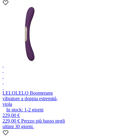
LELO
LELO Boomerang
vibratore a doppia estremità,
viola
In stock:
1-2
giorni
229,00 €
229,00 €
Prezzo più basso negli
ultimi 30 giorni.