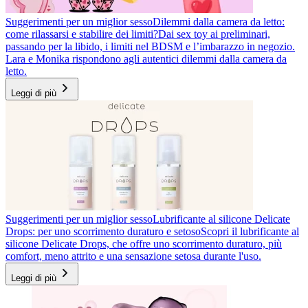
Suggerimenti per un miglior sesso
Dilemmi dalla camera da letto:
come rilassarsi e stabilire dei limiti?
Dai sex toy ai preliminari,
passando per la libido, i limiti nel BDSM e l’imbarazzo in negozio.
Lara e Monika rispondono agli autentici dilemmi dalla camera da
letto.
Leggi di più
Suggerimenti per un miglior sesso
Lubrificante al silicone Delicate
Drops: per uno scorrimento duraturo e setoso
Scopri il lubrificante al
silicone Delicate Drops, che offre uno scorrimento duraturo, più
comfort, meno attrito e una sensazione setosa durante l'uso.
Leggi di più