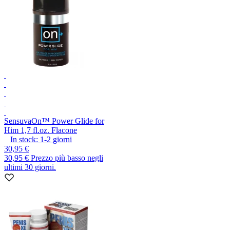
Sensuva
On™ Power Glide for
Him 1,7 fl.oz. Flacone
In stock:
1-2
giorni
30,95 €
30,95 €
Prezzo più basso negli
ultimi 30 giorni.