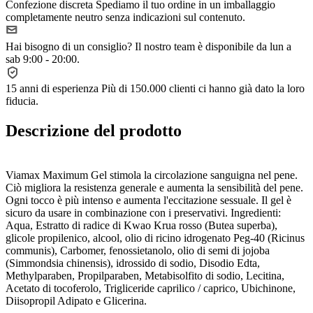
Confezione discreta
Spediamo il tuo ordine in un imballaggio
completamente neutro senza indicazioni sul contenuto.
Hai bisogno di un consiglio?
Il nostro team è disponibile da lun a
sab 9:00 - 20:00.
15 anni di esperienza
Più di 150.000 clienti ci hanno già dato la loro
fiducia.
Descrizione del prodotto
Viamax Maximum Gel stimola la circolazione sanguigna nel pene.
Ciò migliora la resistenza generale e aumenta la sensibilità del pene.
Ogni tocco è più intenso e aumenta l'eccitazione sessuale. Il gel è
sicuro da usare in combinazione con i preservativi. Ingredienti:
Aqua, Estratto di radice di Kwao Krua rosso (Butea superba),
glicole propilenico, alcool, olio di ricino idrogenato Peg-40 (Ricinus
communis), Carbomer, fenossietanolo, olio di semi di jojoba
(Simmondsia chinensis), idrossido di sodio, Disodio Edta,
Methylparaben, Propilparaben, Metabisolfito di sodio, Lecitina,
Acetato di tocoferolo, Trigliceride caprilico / caprico, Ubichinone,
Diisopropil Adipato e Glicerina.