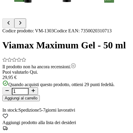
Item
Codice prodotto
:
VM-1303
Codice EAN
:
7350020310713
1
of
Viamax Maximum Gel - 50 ml
4
Il prodotto non ha ancora recensioni.
Puoi valutarlo
Qui.
29,95 €
Quando acquisti questo prodotto, ottieni
29
punti fedeltà.
Aggiungi al carrello
In stock:
Spedizione
5-7
giorni lavorativi
Aggiungi prodotto alla lista dei desideri