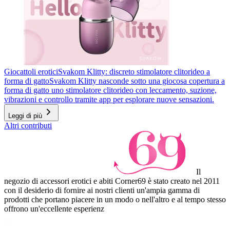
Giocattoli erotici
Svakom Klitty: discreto stimolatore clitorideo a
forma di gatto
Svakom Klitty nasconde sotto una giocosa copertura a
forma di gatto uno stimolatore clitorideo con leccamento, suzione,
vibrazioni e controllo tramite app per esplorare nuove sensazioni.
Leggi di più
Altri contributi
Il
negozio di accessori erotici e abiti Corner69 è stato creato nel 2011
con il desiderio di fornire ai nostri clienti un'ampia gamma di
prodotti che portano piacere in un modo o nell'altro e al tempo stesso
offrono un'eccellente esperienz