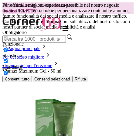
Per offrirti la migliore esperienza possibile nel nostro negozio
😽
Svakom Klitty: 15 € IN MENO
online.
Utilizziamo i cookie per personalizzare contenuti e annunci,
Codice: KLITTY →
fornire funzionalità dei social media e analizzare il nostro traffico.
Condividiamo inoltre informazioni sull'utilizzo del nostro sito con i
nostri partner di social media, pubblicità e analisi,
Obbligatorio
Funzionale
Pagina principale
Statistiche
Per del sesso migliore
Creme e gel per l'erezione
Marketing
Viamax Maximum Gel - 50 ml
Consenti tutto
Consenti selezionati
Rifiuta