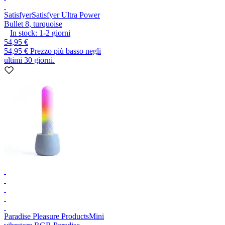
Satisfyer
Satisfyer Ultra Power
Bullet 8, turquoise
In stock:
1-2
giorni
54,95 €
54,95 €
Prezzo più basso negli
ultimi 30 giorni.
Paradise Pleasure Products
Mini