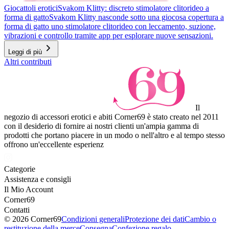
Giocattoli erotici
Svakom Klitty: discreto stimolatore clitorideo a
forma di gatto
Svakom Klitty nasconde sotto una giocosa copertura a
forma di gatto uno stimolatore clitorideo con leccamento, suzione,
vibrazioni e controllo tramite app per esplorare nuove sensazioni.
Leggi di più
Altri contributi
Il
negozio di accessori erotici e abiti Corner69 è stato creato nel 2011
con il desiderio di fornire ai nostri clienti un'ampia gamma di
prodotti che portano piacere in un modo o nell'altro e al tempo stesso
offrono un'eccellente esperienz
Categorie
Assistenza e consigli
Il Mio Account
Corner69
Contatti
© 2026 Corner69
Condizioni generali
Protezione dei dati
Cambio o
restituzione della merce
Consegna
Confezione regalo