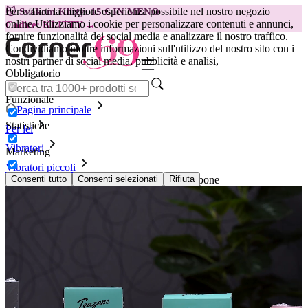
Per offrirti la migliore esperienza possibile nel nostro negozio
😽
Svakom Klitty: 15 € IN MENO
online.
Utilizziamo i cookie per personalizzare contenuti e annunci,
Codice: KLITTY →
fornire funzionalità dei social media e analizzare il nostro traffico.
Condividiamo inoltre informazioni sull'utilizzo del nostro sito con i
nostri partner di social media, pubblicità e analisi,
Obbligatorio
Funzionale
Pagina principale
Statistiche
Per lei
Vibratori
Marketing
Vibratori piccoli
Teazers – Mini vibratore Rolling – Rosa lampone
Consenti tutto
Consenti selezionati
Rifiuta