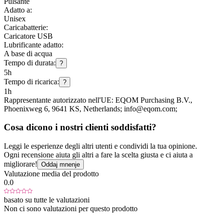
Pulsante
Adatto a:
Unisex
Caricabatterie:
Caricatore USB
Lubrificante adatto:
A base di acqua
Tempo di durata:
?
5h
Tempo di ricarica:
?
1h
Rappresentante autorizzato nell'UE:
EQOM Purchasing B.V.
,
Phoenixweg 6
, 9641 KS
, Netherlands;
info@eqom.com;
Cosa dicono i nostri clienti soddisfatti?
Leggi le esperienze degli altri utenti e condividi la tua opinione.
Ogni recensione aiuta gli altri a fare la scelta giusta e ci aiuta a
migliorare!
Oddaj mnenje
Valutazione media del prodotto
0.0
basato su tutte le valutazioni
Non ci sono valutazioni per questo prodotto