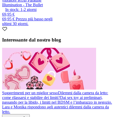
vibratore RGB Paradise
Illumination - The Bullet
In stock:
1-2
giorni
69,95 €
69,95 €
Prezzo più basso negli
ultimi 30 giorni.
Interessante dal nostro blog
Suggerimenti per un miglior sesso
Dilemmi dalla camera da letto:
come rilassarsi e stabilire dei limiti?
Dai sex toy ai preliminari,
passando per la libido, i limiti nel BDSM e l’imbarazzo in negozio.
Lara e Monika rispondono agli autentici dilemmi dalla camera da
letto.