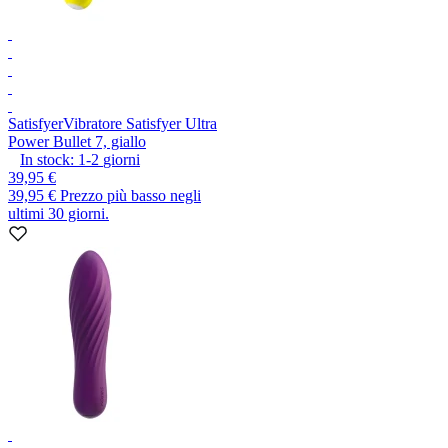
Satisfyer
Vibratore Satisfyer Ultra
Power Bullet 7, giallo
In stock:
1-2
giorni
39,95 €
39,95 €
Prezzo più basso negli
ultimi 30 giorni.