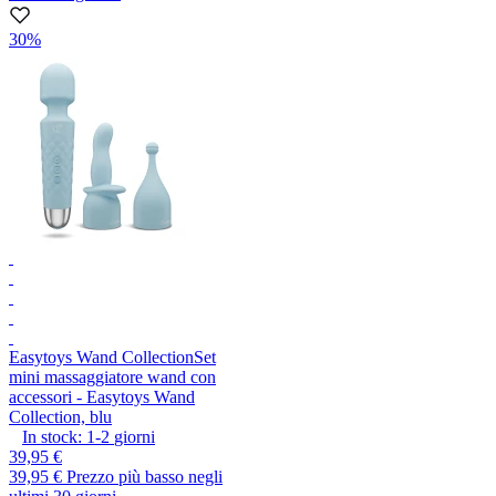
30%
Easytoys Wand Collection
Set
mini massaggiatore wand con
accessori - Easytoys Wand
Collection, blu
In stock:
1-2
giorni
39,95 €
39,95 €
Prezzo più basso negli