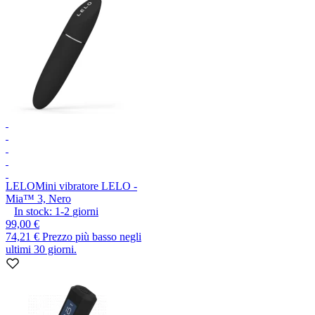
LELO
Mini vibratore LELO -
Mia™ 3, Nero
In stock:
1-2
giorni
99,00 €
74,21 €
Prezzo più basso negli
ultimi 30 giorni.