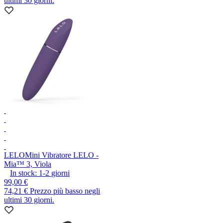
ultimi 30 giorni.
LELO
Mini Vibratore LELO -
Mia™ 3, Viola
In stock:
1-2
giorni
99,00 €
74,21 €
Prezzo più basso negli
ultimi 30 giorni.