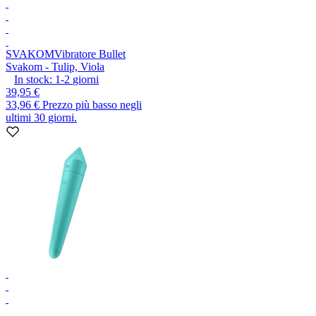
SVAKOM
Vibratore Bullet
Svakom - Tulip, Viola
In stock:
1-2
giorni
39,95 €
33,96 €
Prezzo più basso negli
ultimi 30 giorni.