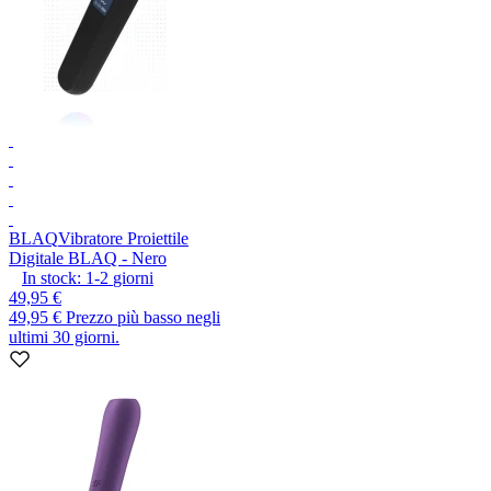
BLAQ
Vibratore Proiettile
Digitale BLAQ - Nero
In stock:
1-2
giorni
49,95 €
49,95 €
Prezzo più basso negli
ultimi 30 giorni.