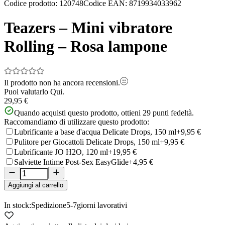
Item
Codice prodotto
:
120748
Codice EAN
:
8719934033962
1
of
Teazers – Mini vibratore
11
Rolling – Rosa lampone
Il prodotto non ha ancora recensioni.
Puoi valutarlo
Qui.
29,95 €
Quando acquisti questo prodotto, ottieni
29
punti fedeltà.
Raccomandiamo di utilizzare questo prodotto:
Lubrificante a base d'acqua Delicate Drops, 150 ml
+9,95 €
Pulitore per Giocattoli Delicate Drops, 150 ml
+9,95 €
Lubrificante JO H2O, 120 ml
+19,95 €
Salviette Intime Post-Sex EasyGlide
+4,95 €
Aggiungi al carrello
In stock:
Spedizione
5-7
giorni lavorativi