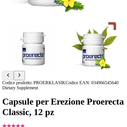
Item
Codice prodotto
:
PROERKLASIK
Codice EAN
:
034966545640
1
Dietary Supplement
of
2
Capsule per Erezione Proerecta
Classic, 12 pz