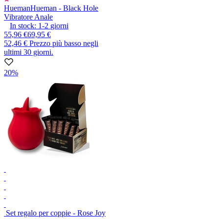
Hueman
Hueman - Black Hole
Vibratore Anale
In stock:
1-2
giorni
55,96 €
69,95 €
52,46 €
Prezzo più basso negli
ultimi 30 giorni.
20%
Set regalo per coppie - Rose Joy