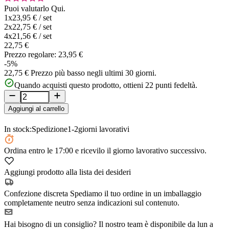
Puoi valutarlo
Qui.
1x
23,95 €
/
set
2x
22,75 €
/
set
4x
21,56 €
/
set
22,75 €
Prezzo regolare:
23,95 €
-5%
22,75 €
Prezzo più basso negli ultimi 30 giorni.
Quando acquisti questo prodotto, ottieni
22
punti fedeltà.
Aggiungi al carrello
In stock:
Spedizione
1-2
giorni lavorativi
Ordina
entro le 17:00
e ricevilo il giorno lavorativo successivo.
Aggiungi prodotto alla lista dei desideri
Confezione discreta
Spediamo il tuo ordine in un imballaggio
completamente neutro senza indicazioni sul contenuto.
Hai bisogno di un consiglio?
Il nostro team è disponibile da lun a