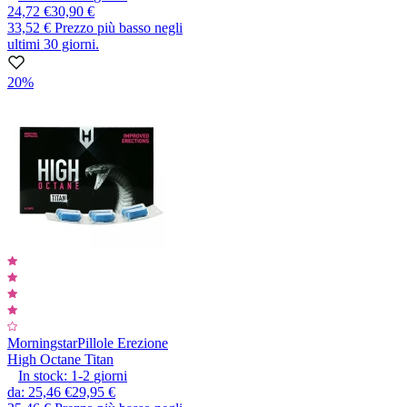
24,72 €
30,90 €
33,52 €
Prezzo più basso negli
ultimi 30 giorni.
20%
Morningstar
Pillole Erezione
High Octane Titan
In stock:
1-2
giorni
da
:
25,46 €
29,95 €