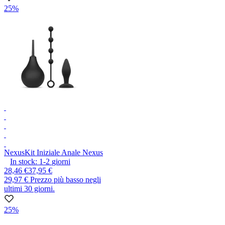
25%
Nexus
Kit Iniziale Anale Nexus
In stock:
1-2
giorni
28,46 €
37,95 €
29,97 €
Prezzo più basso negli
ultimi 30 giorni.
25%