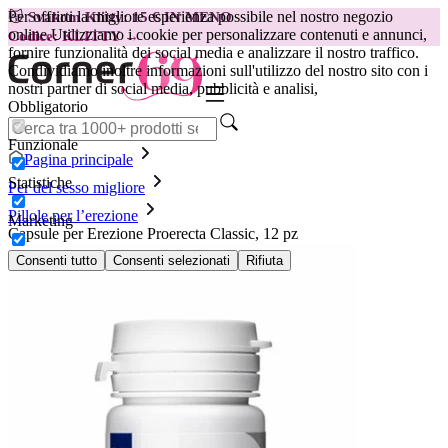
Per offrirti la migliore esperienza possibile nel nostro negozio
😽
Svakom Klitty: 15 € IN MENO
online.
Utilizziamo i cookie per personalizzare contenuti e annunci,
Codice: KLITTY →
fornire funzionalità dei social media e analizzare il nostro traffico.
Condividiamo inoltre informazioni sull'utilizzo del nostro sito con i
nostri partner di social media, pubblicità e analisi,
Obbligatorio
Funzionale
Pagina principale
Statistiche
Per del sesso migliore
Pillole per l’erezione
Marketing
Capsule per Erezione Proerecta Classic, 12 pz
Consenti tutto
Consenti selezionati
Rifiuta