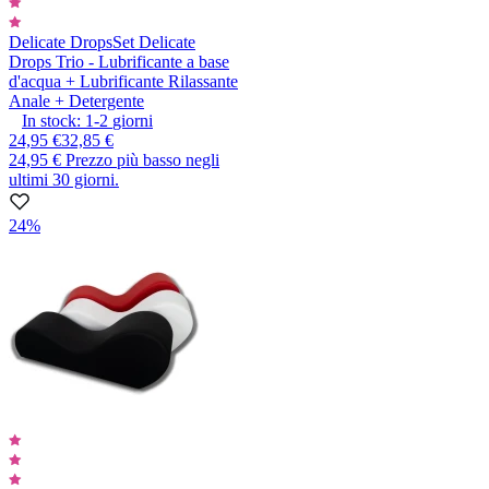
Delicate Drops
Set Delicate
Drops Trio - Lubrificante a base
d'acqua + Lubrificante Rilassante
Anale + Detergente
In stock:
1-2
giorni
24,95 €
32,85 €
24,95 €
Prezzo più basso negli
ultimi 30 giorni.
24%