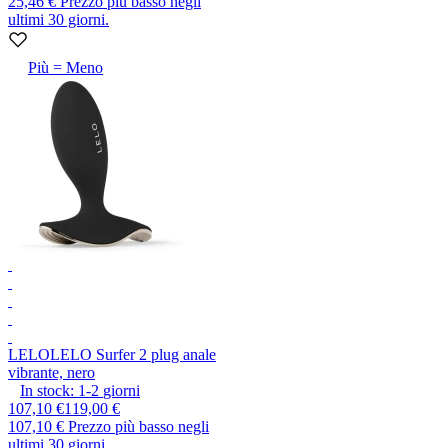
25,46 €
Prezzo più basso negli
ultimi 30 giorni.
Più = Meno
LELO
LELO Surfer 2 plug anale
vibrante, nero
In stock:
1-2
giorni
107,10 €
119,00 €
107,10 €
Prezzo più basso negli
ultimi 30 giorni.