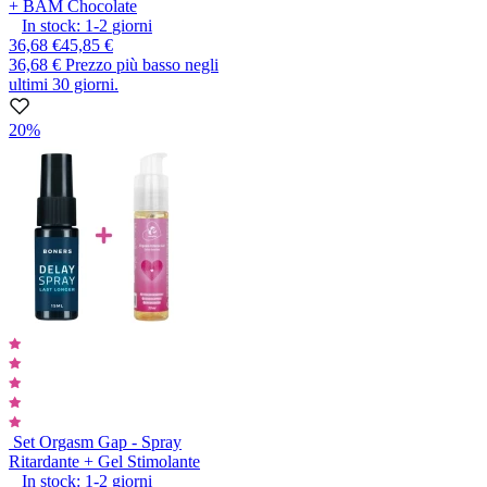
+ BAM Chocolate
In stock:
1-2
giorni
36,68 €
45,85 €
36,68 €
Prezzo più basso negli
ultimi 30 giorni.
20%
Set Orgasm Gap - Spray
Ritardante + Gel Stimolante
In stock:
1-2
giorni