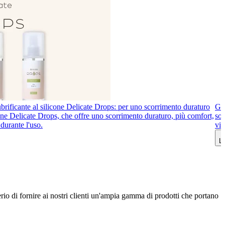
brificante al silicone Delicate Drops: per uno scorrimento duraturo
Gio
icone Delicate Drops, che offre uno scorrimento duraturo, più comfort,
sot
durante l'uso.
vib
Le
erio di fornire ai nostri clienti un'ampia gamma di prodotti che portano