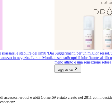
ilassarsi e stabilire dei limiti?
Dai
Suggerimenti per un miglior sesso
Lu
imbarazzo in negozio. Lara e Monika
e setoso
Scopri il lubrificante al sil
meno attrito e una sensazione setosa 
Leggi di più
 di accessori erotici e abiti Corner69 è stato creato nel 2011 con il desid
 esperienz