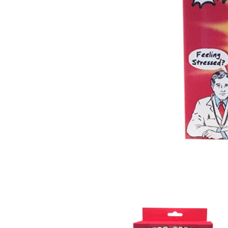
Item
1
of
2