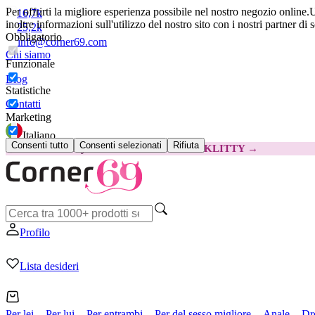
Per offrirti la migliore esperienza possibile nel nostro negozio online.
U
16,7k
inoltre informazioni sull'utilizzo del nostro sito con i nostri partner di 
25,2k
Obbligatorio
info@corner69.com
Chi siamo
Funzionale
Blog
Statistiche
Contatti
Marketing
Italiano
Consenti tutto
Consenti selezionati
Rifiuta
😽
Svakom Klitty: 15 € IN MENO
Codice: KLITTY →
Profilo
Lista desideri
Per lei
Per lui
Per entrambi
Per del sesso migliore
Anale
Dr