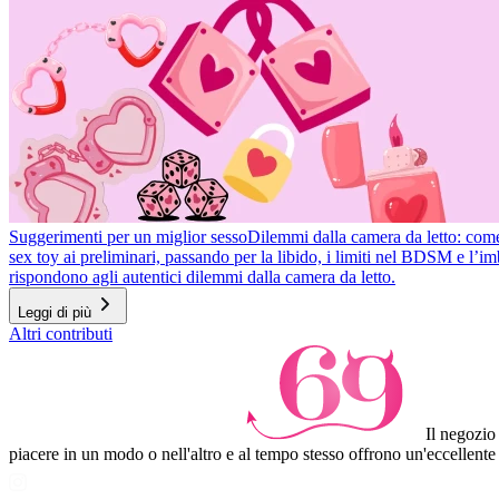
10
Suggerimenti per un miglior sesso
Dilemmi dalla camera da letto: come r
sex toy ai preliminari, passando per la libido, i limiti nel BDSM e l’
rispondono agli autentici dilemmi dalla camera da letto.
Leggi di più
Item
Altri contributi
1
of
3
Il negozio
piacere in un modo o nell'altro e al tempo stesso offrono un'eccellente