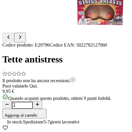
Item
Codice prodotto
:
E29796
Codice EAN
:
5022782127060
1
of
Tette antistress
2
Il prodotto non ha ancora recensioni.
Puoi valutarlo
Qui.
9,95 €
Quando acquisti questo prodotto, ottieni
9
punti fedeltà.
Aggiungi al carrello
In stock:
Spedizione
5-7
giorni lavorativi