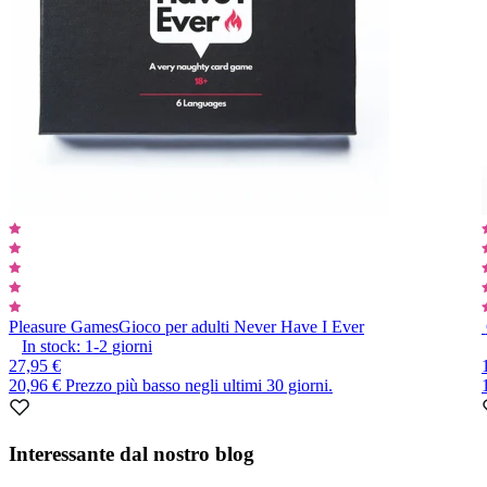
Pleasure Games
Gioco per adulti Never Have I Ever
In stock:
1-2
giorni
27,95 €
20,96 €
Prezzo più basso negli ultimi 30 giorni.
Item
1
Interessante dal nostro blog
of