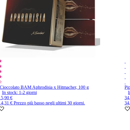
Cioccolato BAM Aphrodisia x Hitmacher, 100 g
Pi
In stock:
1-2
giorni
I
15,90 €
34
14,31 €
Prezzo più basso negli ultimi 30 giorni.
34