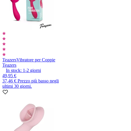
Teazers
Vibratore per Coppie
Teazers
In stock:
1-2
giorni
49,95 €
37,46 €
Prezzo più basso negli
ultimi 30 giorni.