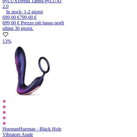
byLUXI
Sedia Tantra byLUXI
2.0
In stock:
1-2
giorni
699,00 €
799,00 €
699,00 €
Prezzo più basso negli
ultimi 30 giorni.
13%
Hueman
Hueman - Black Hole
Vibratore Anale