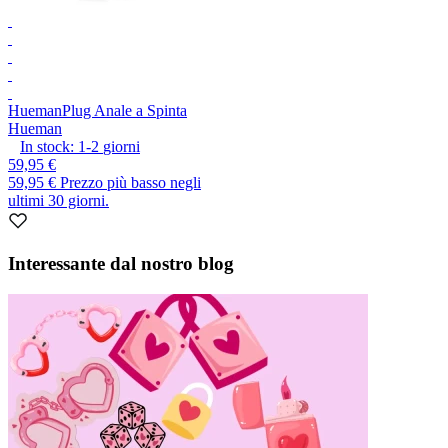
Hueman
Plug Anale a Spinta
Hueman
In stock:
1-2
giorni
59,95 €
59,95 €
Prezzo più basso negli
ultimi 30 giorni.
Interessante dal nostro blog