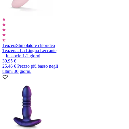
Teazers
Stimolatore clitorideo
Teazers - La Lingua Leccante
In stock:
1-2
giorni
39,95 €
25,46 €
Prezzo più basso negli
ultimi 30 giorni.