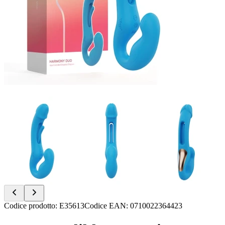
Item
Codice prodotto
:
E35613
Codice EAN
:
0710022364423
1
of