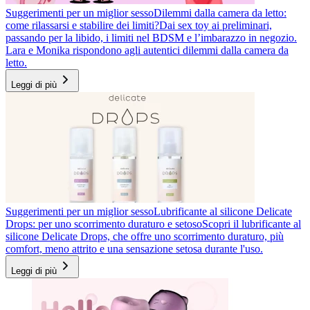
Suggerimenti per un miglior sesso
Dilemmi dalla camera da letto:
come rilassarsi e stabilire dei limiti?
Dai sex toy ai preliminari,
passando per la libido, i limiti nel BDSM e l’imbarazzo in negozio.
Lara e Monika rispondono agli autentici dilemmi dalla camera da
letto.
Leggi di più
Suggerimenti per un miglior sesso
Lubrificante al silicone Delicate
Drops: per uno scorrimento duraturo e setoso
Scopri il lubrificante al
silicone Delicate Drops, che offre uno scorrimento duraturo, più
comfort, meno attrito e una sensazione setosa durante l'uso.
Leggi di più