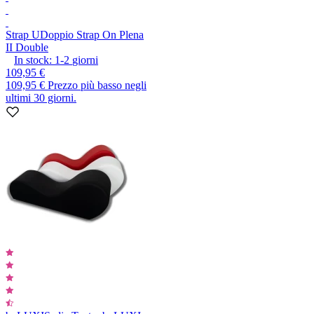
Strap U
Doppio Strap On Plena
II Double
In stock:
1-2
giorni
109,95 €
109,95 €
Prezzo più basso negli
ultimi 30 giorni.