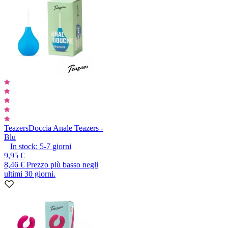
Teazers
Doccia Anale Teazers -
Blu
In stock:
5-7
giorni
9,95 €
8,46 €
Prezzo più basso negli
ultimi 30 giorni.