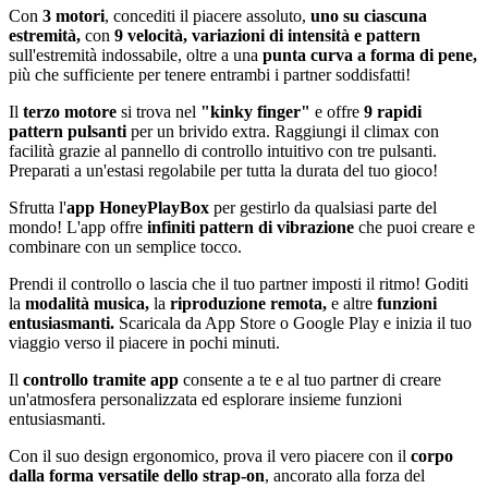
Con
3 motori
, concediti il piacere assoluto,
uno su ciascuna
estremità,
con
9 velocità, variazioni di intensità e pattern
sull'estremità indossabile, oltre a una
punta curva a forma di pene,
più che sufficiente per tenere entrambi i partner soddisfatti!
Il
terzo motore
si trova nel
"kinky finger"
e offre
9 rapidi
pattern pulsanti
per un brivido extra. Raggiungi il climax con
facilità grazie al pannello di controllo intuitivo con tre pulsanti.
Preparati a un'estasi regolabile per tutta la durata del tuo gioco!
Sfrutta l'
app HoneyPlayBox
per gestirlo da qualsiasi parte del
mondo! L'app offre
infiniti pattern di vibrazione
che puoi creare e
combinare con un semplice tocco.
Prendi il controllo o lascia che il tuo partner imposti il ritmo! Goditi
la
modalità musica,
la
riproduzione remota,
e altre
funzioni
entusiasmanti.
Scaricala da App Store o Google Play e inizia il tuo
viaggio verso il piacere in pochi minuti.
Il
controllo tramite app
consente a te e al tuo partner di creare
un'atmosfera personalizzata ed esplorare insieme funzioni
entusiasmanti.
Con il suo design ergonomico, prova il vero piacere con il
corpo
dalla forma versatile dello strap-on
, ancorato alla forza del