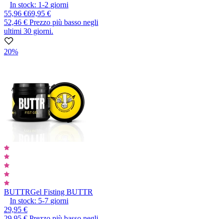
In stock:
1-2
giorni
55,96 €
69,95 €
52,46 €
Prezzo più basso negli
ultimi 30 giorni.
20%
BUTTR
Gel Fisting BUTTR
In stock:
5-7
giorni
29,95 €
29,95 €
Prezzo più basso negli