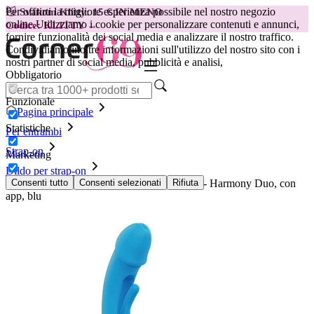
Per offrirti la migliore esperienza possibile nel nostro negozio
😽
Svakom Klitty: 15 € IN MENO
online.
Utilizziamo i cookie per personalizzare contenuti e annunci,
Codice: KLITTY →
fornire funzionalità dei social media e analizzare il nostro traffico.
Condividiamo inoltre informazioni sull'utilizzo del nostro sito con i
nostri partner di social media, pubblicità e analisi,
Obbligatorio
Funzionale
Pagina principale
Statistiche
Per entrambi
Strap-on
Marketing
Dildo per strap-on
Strap-on dildo senza cintura HoneyPlayBox - Harmony Duo, con
Consenti tutto
Consenti selezionati
Rifiuta
app, blu