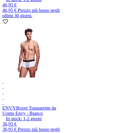
46,95 €
46,95 €
Prezzo più basso negli
ultimi 30 giorni.
ENVY
Boxer Trasparente da
Uomo Envy - Bianco
In stock:
1-2
giorni
36,95 €
36,95 €
Prezzo più basso negli