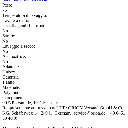
Peso:
75
Temperatura di lavaggio:
Lavare a mano
Uso di agenti sbiancanti:
No
Stirare:
No
Lavaggio a secco:
No
Asciugatrice:
No
Adatto a:
Unisex
Garanzia:
1 anno
Materiale:
Polyamide
Componenti:
90% Polyamide, 10% Elastane
Rappresentante autorizzato nell'UE:
ORION Versand GmbH & Co.
KG
, Schäferweg 14
, 24941
, Germany;
service@orion.de;
+49 0461
50 40 0;