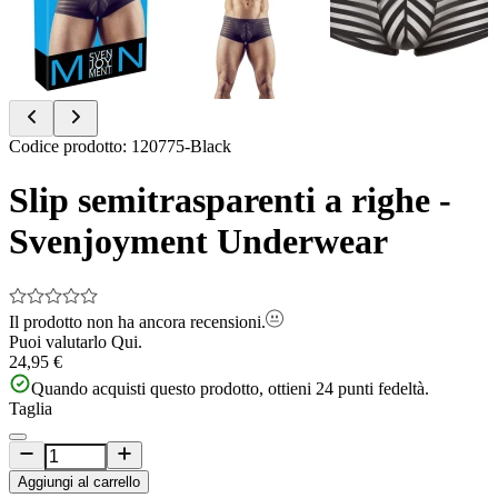
Item
Codice prodotto
:
120775-Black
1
of
Slip semitrasparenti a righe -
4
Svenjoyment Underwear
Il prodotto non ha ancora recensioni.
Puoi valutarlo
Qui.
24,95 €
Quando acquisti questo prodotto, ottieni
24
punti fedeltà.
Taglia
Aggiungi al carrello