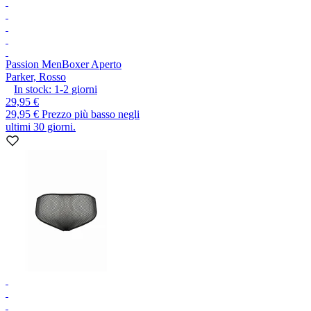
Passion Men
Boxer Aperto
Parker, Rosso
In stock:
1-2
giorni
29,95 €
29,95 €
Prezzo più basso negli
ultimi 30 giorni.