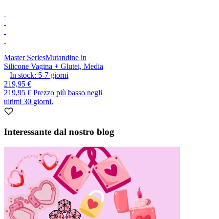
Master Series
Mutandine in
Silicone Vagina + Glutei, Media
In stock:
5-7
giorni
219,95 €
219,95 €
Prezzo più basso negli
ultimi 30 giorni.
Interessante dal nostro blog