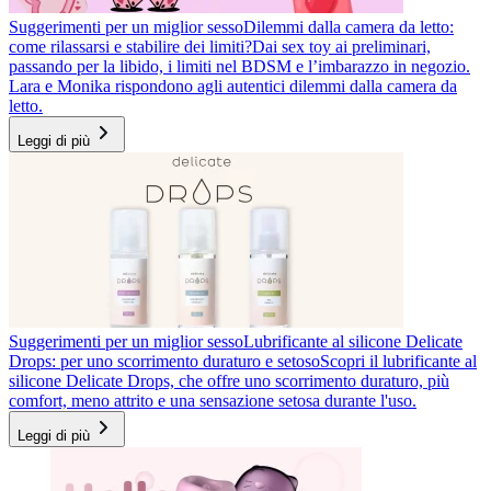
Suggerimenti per un miglior sesso
Dilemmi dalla camera da letto:
come rilassarsi e stabilire dei limiti?
Dai sex toy ai preliminari,
passando per la libido, i limiti nel BDSM e l’imbarazzo in negozio.
Lara e Monika rispondono agli autentici dilemmi dalla camera da
letto.
Leggi di più
Suggerimenti per un miglior sesso
Lubrificante al silicone Delicate
Drops: per uno scorrimento duraturo e setoso
Scopri il lubrificante al
silicone Delicate Drops, che offre uno scorrimento duraturo, più
comfort, meno attrito e una sensazione setosa durante l'uso.
Leggi di più