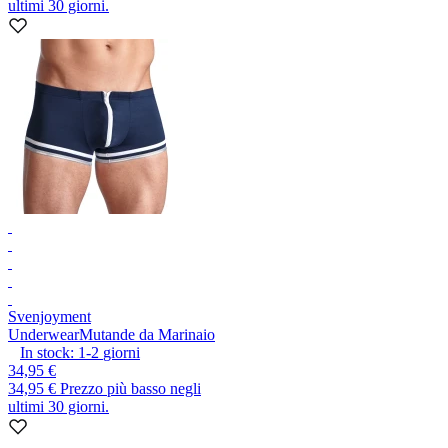
ultimi 30 giorni.
Svenjoyment
Underwear
Mutande da Marinaio
In stock:
1-2
giorni
34,95 €
34,95 €
Prezzo più basso negli
ultimi 30 giorni.