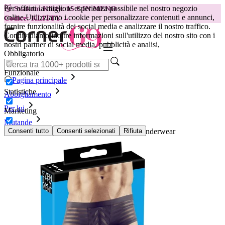
Per offrirti la migliore esperienza possibile nel nostro negozio
😽
Svakom Klitty: 15 € IN MENO
online.
Utilizziamo i cookie per personalizzare contenuti e annunci,
Codice: KLITTY →
fornire funzionalità dei social media e analizzare il nostro traffico.
Condividiamo inoltre informazioni sull'utilizzo del nostro sito con i
nostri partner di social media, pubblicità e analisi,
Obbligatorio
Funzionale
Pagina principale
Statistiche
Abbigliamento
Per lui
Marketing
Mutande
Slip semitrasparenti a righe - Svenjoyment Underwear
Consenti tutto
Consenti selezionati
Rifiuta