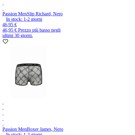
Passion Men
Slip Richard, Nero
In stock:
1-2
giorni
46,95 €
46,95 €
Prezzo più basso negli
ultimi 30 giorni.
Passion Men
Boxer James, Nero
In stock:
1-2
giorni