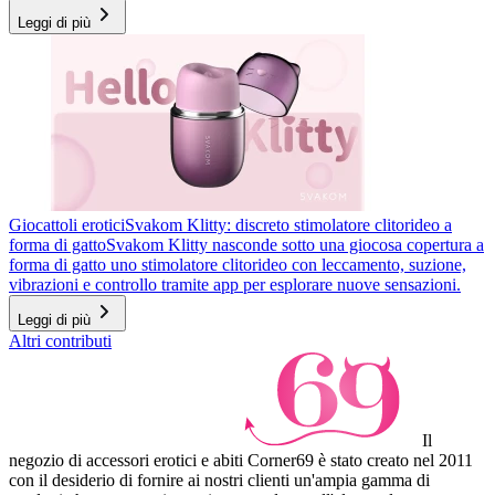
Leggi di più
Giocattoli erotici
Svakom Klitty: discreto stimolatore clitorideo a
forma di gatto
Svakom Klitty nasconde sotto una giocosa copertura a
forma di gatto uno stimolatore clitorideo con leccamento, suzione,
vibrazioni e controllo tramite app per esplorare nuove sensazioni.
Leggi di più
Altri contributi
Il
negozio di accessori erotici e abiti Corner69 è stato creato nel 2011
con il desiderio di fornire ai nostri clienti un'ampia gamma di