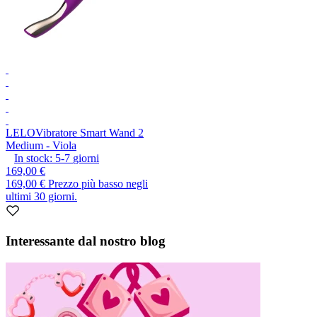
LELO
Vibratore Smart Wand 2
Medium - Viola
In stock:
5-7
giorni
169,00 €
169,00 €
Prezzo più basso negli
ultimi 30 giorni.
Interessante dal nostro blog