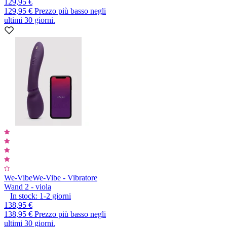
129,95 €
129,95 €
Prezzo più basso negli
ultimi 30 giorni.
We-Vibe
We-Vibe - Vibratore
Wand 2 - viola
In stock:
1-2
giorni
138,95 €
138,95 €
Prezzo più basso negli
ultimi 30 giorni.