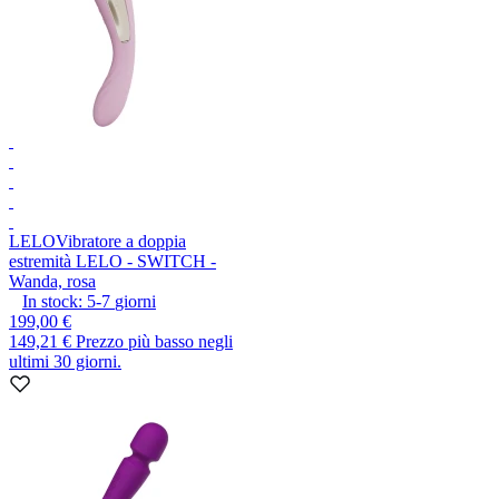
LELO
Vibratore a doppia
estremità LELO - SWITCH -
Wanda, rosa
In stock:
5-7
giorni
199,00 €
149,21 €
Prezzo più basso negli
ultimi 30 giorni.