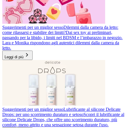
Suggerimenti per un miglior sesso
Dilemmi dalla camera da letto:
come rilassarsi e stabilire dei limiti?
Dai sex toy ai preliminari,
passando per la libido, i limiti nel BDSM e l’imbarazzo in negozio.
Lara e Monika rispondono agli autentici dilemmi dalla camera da
letto.
Leggi di più
Suggerimenti per un miglior sesso
Lubrificante al silicone Delicate
Drops: per uno scorrimento duraturo e setoso
Scopri il lubrificante al
silicone Delicate Drops, che offre uno scorrimento duraturo, più
comfort, meno attrito e una sensazione setosa durante l'uso.