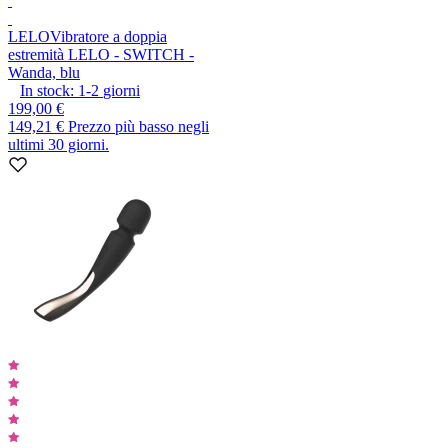
LELO
Vibratore a doppia
estremità LELO - SWITCH -
Wanda, blu
In stock:
1-2
giorni
199,00 €
149,21 €
Prezzo più basso negli
ultimi 30 giorni.