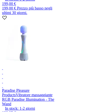
199,00 €
199,00 €
Prezzo più basso negli
ultimi 30 giorni.
Paradise Pleasure
Products
Vibratore massaggiante
RGB Paradise Illumination - The
Wand
In stock:
1-2
giorni