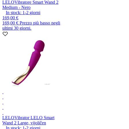
LELO
Vibratore Smart Wand 2
Medium - Nero
In stock:
1-2
giorni
169,00 €
169,00 €
Prezzo più basso negli
ultimi 30 giorni.
LELO
Vibrator LELO Smart
Wand 2 Large, vijoličen
In stock:
1-2
giorni