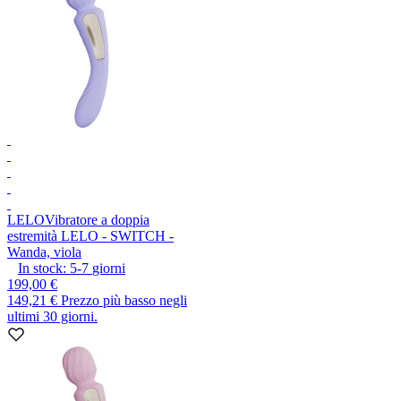
LELO
Vibratore a doppia
estremità LELO - SWITCH -
Wanda, viola
In stock:
5-7
giorni
199,00 €
149,21 €
Prezzo più basso negli
ultimi 30 giorni.