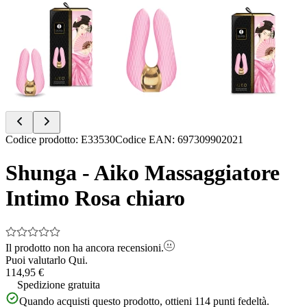
Item
Codice prodotto
:
E33530
Codice EAN
:
697309902021
1
of
Shunga - Aiko Massaggiatore
8
Intimo Rosa chiaro
Il prodotto non ha ancora recensioni.
Puoi valutarlo
Qui.
114,95 €
Spedizione gratuita
Quando acquisti questo prodotto, ottieni
114
punti fedeltà.