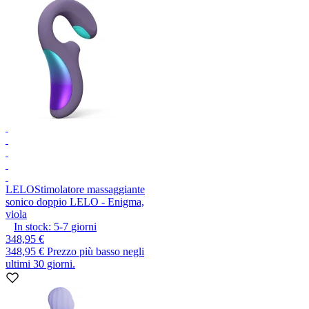
LELO
Stimolatore massaggiante
sonico doppio LELO - Enigma,
viola
In stock:
5-7
giorni
348,95 €
348,95 €
Prezzo più basso negli
ultimi 30 giorni.