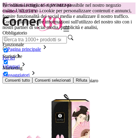
Per offrirti la migliore esperienza possibile nel nostro negozio
😽
Svakom Klitty: 15 € IN MENO
online.
Utilizziamo i cookie per personalizzare contenuti e annunci,
Codice: KLITTY →
fornire funzionalità dei social media e analizzare il nostro traffico.
Condividiamo inoltre informazioni sull'utilizzo del nostro sito con i
nostri partner di social media, pubblicità e analisi,
Obbligatorio
Funzionale
Pagina principale
Statistiche
Per lei
Vibratori
Marketing
Massaggiatori
Shunga - Aiko Massaggiatore Intimo Rosa chiaro
Consenti tutto
Consenti selezionati
Rifiuta