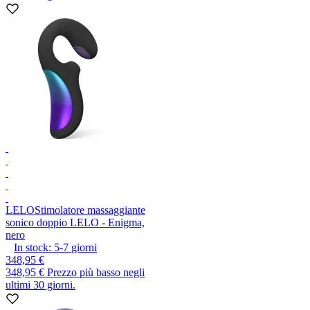
LELO
Stimolatore massaggiante
sonico doppio LELO - Enigma,
nero
In stock:
5-7
giorni
348,95 €
348,95 €
Prezzo più basso negli
ultimi 30 giorni.