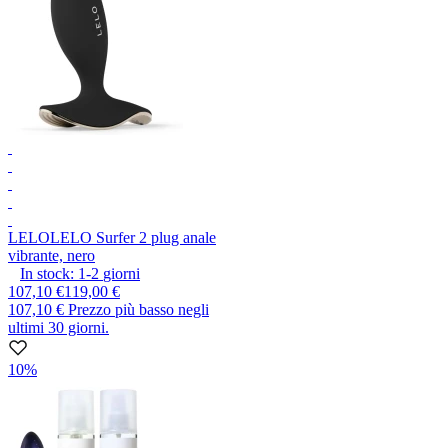
LELO
LELO Surfer 2 plug anale
vibrante, nero
In stock:
1-2
giorni
107,10 €
119,00 €
107,10 €
Prezzo più basso negli
ultimi 30 giorni.
10%