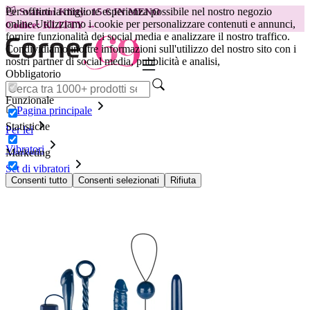
Per offrirti la migliore esperienza possibile nel nostro negozio
😽
Svakom Klitty: 15 € IN MENO
online.
Utilizziamo i cookie per personalizzare contenuti e annunci,
Codice: KLITTY →
fornire funzionalità dei social media e analizzare il nostro traffico.
Condividiamo inoltre informazioni sull'utilizzo del nostro sito con i
nostri partner di social media, pubblicità e analisi,
Obbligatorio
Funzionale
Pagina principale
Statistiche
Per lei
Vibratori
Marketing
Set di vibratori
Set Midnight Blue
Consenti tutto
Consenti selezionati
Rifiuta