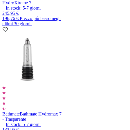
HydroXtreme 7
In stock:
5-7
giorni
245,95 €
196,76 €
Prezzo più basso negli
ultimi 30 giorni.
Bathmate
Bathmate Hydromax 7
- Trasparente
In stock:
5-7
giorni
133,95 €