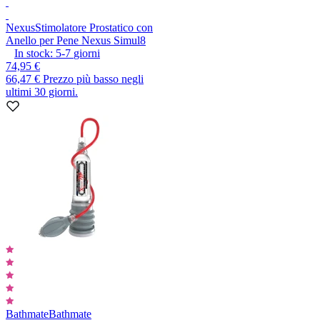
Nexus
Stimolatore Prostatico con
Anello per Pene Nexus Simul8
In stock:
5-7
giorni
74,95 €
66,47 €
Prezzo più basso negli
ultimi 30 giorni.
Bathmate
Bathmate