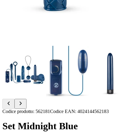
Item
Codice prodotto
:
562181
Codice EAN
:
4024144562183
1
of
Set Midnight Blue
11