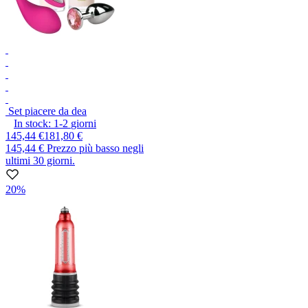
Set piacere da dea
In stock:
1-2
giorni
145,44 €
181,80 €
145,44 €
Prezzo più basso negli
ultimi 30 giorni.
20%