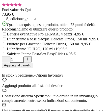
Puoi valutarlo
Qui.
73,95 €
Spedizione gratuita
Quando acquisti questo prodotto, ottieni
73
punti fedeltà.
Raccomandiamo di utilizzare questo prodotto:
Batteria everActive Pro LR6/AA, 4 pezzi
+4,95 €
Lubrificante a base d'acqua Delicate Drops, 150 ml
+9,95 €
Pulitore per Giocattoli Delicate Drops, 150 ml
+9,95 €
Lubrificante JO H2O, 120 ml
+19,95 €
Salviette Intime Post-Sex EasyGlide
+4,95 €
Aggiungi al carrello
In stock:
Spedizione
5-7
giorni lavorativi
Aggiungi prodotto alla lista dei desideri
Confezione discreta
Spediamo il tuo ordine in un imballaggio
completamente neutro senza indicazioni sul contenuto.
Hai bisogno di un consiglio?
Il nostro team è disponibile da lun a