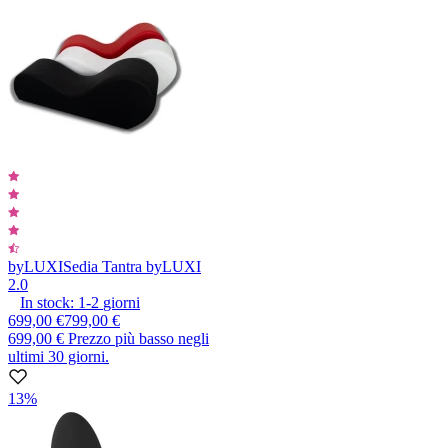
byLUXI
Sedia Tantra byLUXI
2.0
In stock:
1-2
giorni
699,00 €
799,00 €
699,00 €
Prezzo più basso negli
ultimi 30 giorni.
13%