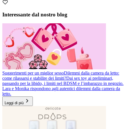
Interessante dal nostro blog
Suggerimenti per un miglior sesso
Dilemmi dalla camera da letto:
come rilassarsi e stabilire dei limiti?
Dai sex toy ai preliminari,
passando per la libido, i limiti nel BDSM e l’imbarazzo in negozio.
Lara e Monika rispondono agli autentici dilemmi dalla camera da
letto.
Leggi di più