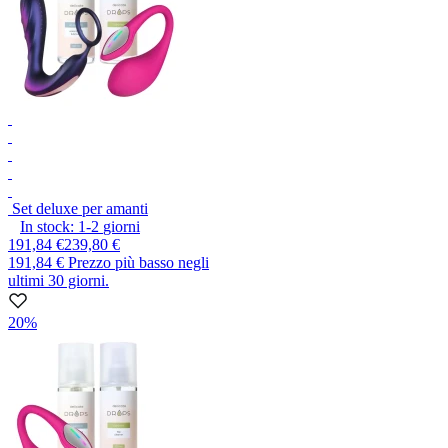
Set deluxe per amanti
In stock:
1-2
giorni
191,84 €
239,80 €
191,84 €
Prezzo più basso negli
ultimi 30 giorni.
20%