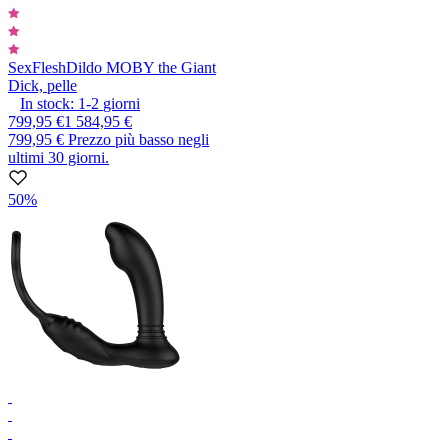
SexFlesh
Dildo MOBY the Giant
Dick, pelle
In stock:
1-2
giorni
799,95 €
1 584,95 €
799,95 €
Prezzo più basso negli
ultimi 30 giorni.
50%