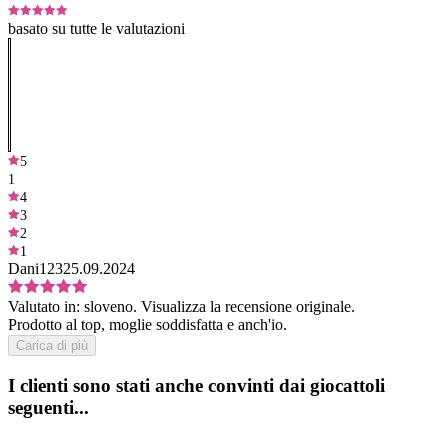
basato su tutte le valutazioni
5
1
4
3
2
1
Dani123
25.09.2024
Valutato in:
sloveno.
Visualizza la recensione originale.
Prodotto al top, moglie soddisfatta e anch'io.
Carica di più
I clienti sono stati anche convinti dai giocattoli
seguenti...