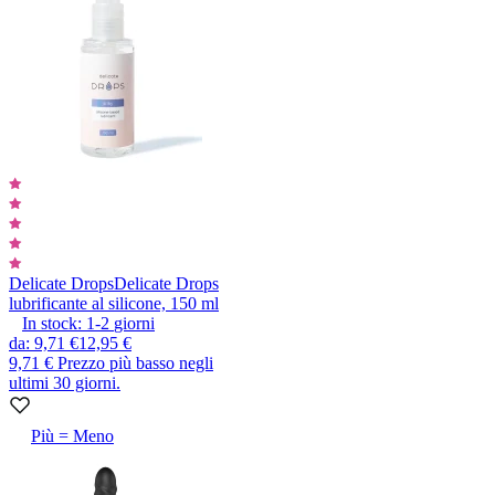
Delicate Drops
Delicate Drops
lubrificante al silicone, 150 ml
In stock:
1-2
giorni
da
:
9,71 €
12,95 €
9,71 €
Prezzo più basso negli
ultimi 30 giorni.
Più = Meno