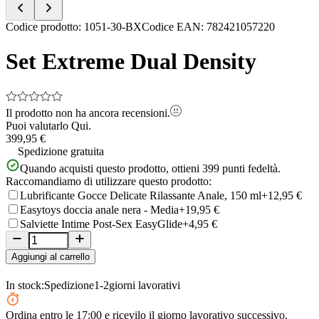
Item
Codice prodotto
:
1051-30-BX
Codice EAN
:
782421057220
1
of
Set Extreme Dual Density
5
Il prodotto non ha ancora recensioni.
Puoi valutarlo
Qui.
399,95 €
Spedizione gratuita
Quando acquisti questo prodotto, ottieni
399
punti fedeltà.
Raccomandiamo di utilizzare questo prodotto:
Lubrificante Gocce Delicate Rilassante Anale, 150 ml
+12,95 €
Easytoys doccia anale nera - Media
+19,95 €
Salviette Intime Post-Sex EasyGlide
+4,95 €
Aggiungi al carrello
In stock:
Spedizione
1-2
giorni lavorativi
Ordina
entro le 17:00
e ricevilo il giorno lavorativo successivo.