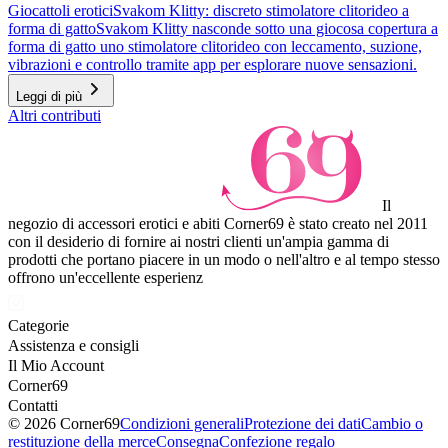
Giocattoli erotici
Svakom Klitty: discreto stimolatore clitorideo a
forma di gatto
Svakom Klitty nasconde sotto una giocosa copertura a
forma di gatto uno stimolatore clitorideo con leccamento, suzione,
vibrazioni e controllo tramite app per esplorare nuove sensazioni.
Leggi di più
Altri contributi
Il
negozio di accessori erotici e abiti Corner69 è stato creato nel 2011
con il desiderio di fornire ai nostri clienti un'ampia gamma di
prodotti che portano piacere in un modo o nell'altro e al tempo stesso
offrono un'eccellente esperienz
Categorie
Assistenza e consigli
Il Mio Account
Corner69
Contatti
© 2026 Corner69
Condizioni generali
Protezione dei dati
Cambio o
restituzione della merce
Consegna
Confezione regalo