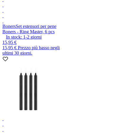
Boners
Set estensori per pene
Boners - Ring Master, 6 pcs
In stock:
1-2
giorni
15,95 €
15,95 €
Prezzo più basso negli
ultimi 30 giorni.