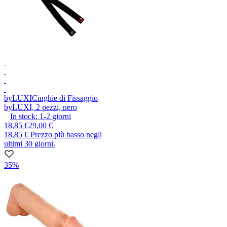
byLUXI
Cinghie di Fissaggio
byLUXI, 2 pezzi, nero
In stock:
1-2
giorni
18,85 €
29,00 €
18,85 €
Prezzo più basso negli
ultimi 30 giorni.
35%