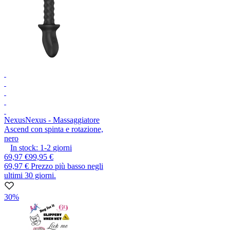
Nexus
Nexus - Massaggiatore
Ascend con spinta e rotazione,
nero
In stock:
1-2
giorni
69,97 €
99,95 €
69,97 €
Prezzo più basso negli
ultimi 30 giorni.
30%