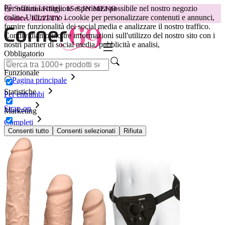
Per offrirti la migliore esperienza possibile nel nostro negozio
😽
Svakom Klitty: 15 € IN MENO
online.
Utilizziamo i cookie per personalizzare contenuti e annunci,
Codice: KLITTY →
fornire funzionalità dei social media e analizzare il nostro traffico.
Condividiamo inoltre informazioni sull'utilizzo del nostro sito con i
nostri partner di social media, pubblicità e analisi,
Obbligatorio
Funzionale
Pagina principale
Statistiche
Per entrambi
Strap-on
Marketing
Completi
Set Extreme Dual Density
Consenti tutto
Consenti selezionati
Rifiuta