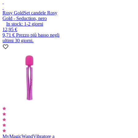
Rosy Gold
Set candele Rosy
Gold - Seduction, nero
In stock:
1-2
giorni
12,95 €
9,71 €
Prezzo più basso negli
ultimi 30 giorni.
MyMagicWand
Vibratore a