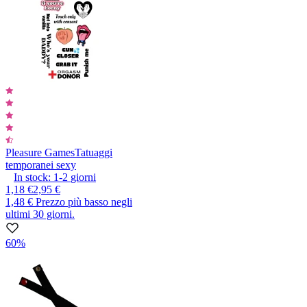
Pleasure Games
Tatuaggi
temporanei sexy
In stock:
1-2
giorni
1,18 €
2,95 €
1,48 €
Prezzo più basso negli
ultimi 30 giorni.
60%