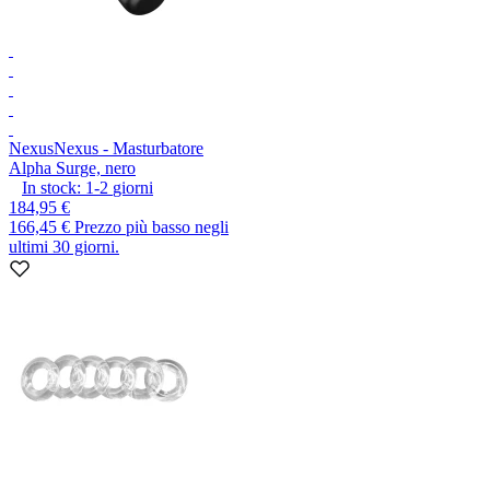
Nexus
Nexus - Masturbatore
Alpha Surge, nero
In stock:
1-2
giorni
184,95 €
166,45 €
Prezzo più basso negli
ultimi 30 giorni.