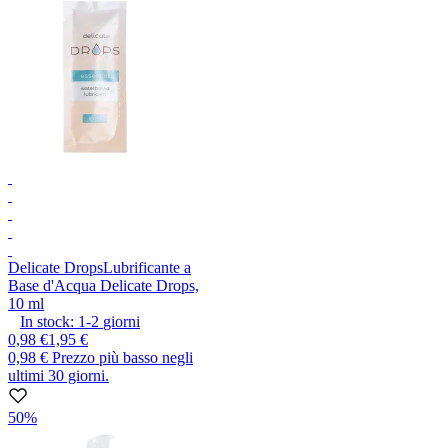
Delicate Drops
Lubrificante a
Base d'Acqua Delicate Drops,
10 ml
In stock:
1-2
giorni
0,98 €
1,95 €
0,98 €
Prezzo più basso negli
ultimi 30 giorni.
50%