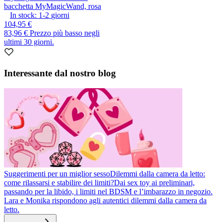
bacchetta MyMagicWand, rosa
In stock:
1-2
giorni
104,95 €
83,96 €
Prezzo più basso negli
ultimi 30 giorni.
Interessante dal nostro blog
Suggerimenti per un miglior sesso
Dilemmi dalla camera da letto:
come rilassarsi e stabilire dei limiti?
Dai sex toy ai preliminari,
passando per la libido, i limiti nel BDSM e l’imbarazzo in negozio.
Lara e Monika rispondono agli autentici dilemmi dalla camera da
letto.