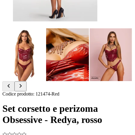
Item
Codice prodotto
:
121474-Red
1
of
Set corsetto e perizoma
9
Obsessive - Redya, rosso