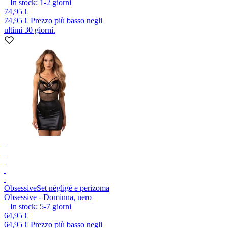
In stock:
1-2
giorni
74,95 €
74,95 €
Prezzo più basso negli
ultimi 30 giorni.
Obsessive
Set négligé e perizoma
Obsessive - Dominna, nero
In stock:
5-7
giorni
64,95 €
64,95 €
Prezzo più basso negli