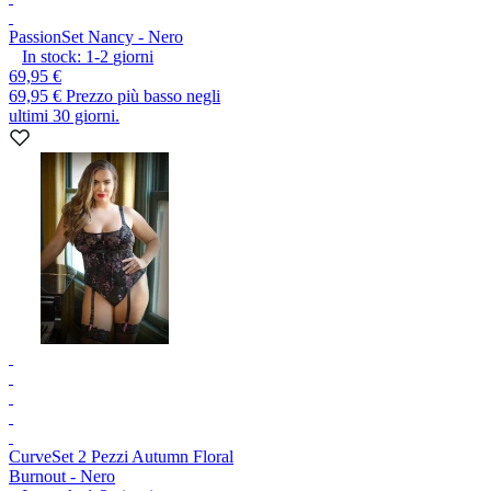
Passion
Set Nancy - Nero
In stock:
1-2
giorni
69,95 €
69,95 €
Prezzo più basso negli
ultimi 30 giorni.
Curve
Set 2 Pezzi Autumn Floral
Burnout - Nero