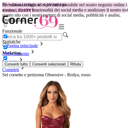
Per offrirti la migliore esperienza possibile nel nostro negozio online.
U
😽
Svakom Klitty: 15 € IN MENO
annunci, fornire funzionalità dei social media e analizzare il nostro tra
Codice: KLITTY →
nostro sito con i nostri partner di social media, pubblicità e analisi,
Obbligatorio
Funzionale
Statistiche
Pagina principale
Marketing
Abbigliamento
Lingerie
Consenti tutto
Consenti selezionati
Rifiuta
Completi
Set corsetto e perizoma Obsessive - Redya, rosso