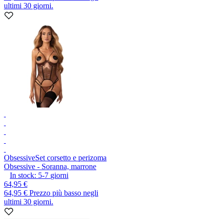
ultimi 30 giorni.
Obsessive
Set corsetto e perizoma
Obsessive - Soranna, marrone
In stock:
5-7
giorni
64,95 €
64,95 €
Prezzo più basso negli
ultimi 30 giorni.