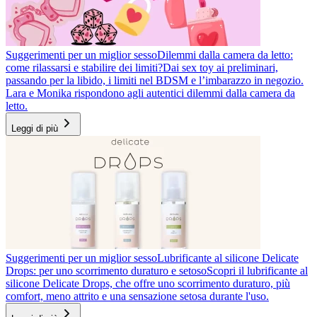
Suggerimenti per un miglior sesso
Dilemmi dalla camera da letto:
come rilassarsi e stabilire dei limiti?
Dai sex toy ai preliminari,
passando per la libido, i limiti nel BDSM e l’imbarazzo in negozio.
Lara e Monika rispondono agli autentici dilemmi dalla camera da
letto.
Leggi di più
Suggerimenti per un miglior sesso
Lubrificante al silicone Delicate
Drops: per uno scorrimento duraturo e setoso
Scopri il lubrificante al
silicone Delicate Drops, che offre uno scorrimento duraturo, più
comfort, meno attrito e una sensazione setosa durante l'uso.