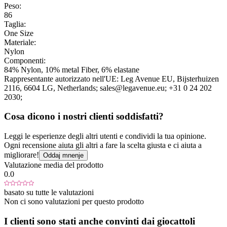
Peso:
86
Taglia:
One Size
Materiale:
Nylon
Componenti:
84% Nylon, 10% metal Fiber, 6% elastane
Rappresentante autorizzato nell'UE:
Leg Avenue EU
, Bijsterhuizen
2116
, 6604 LG
, Netherlands;
sales@legavenue.eu;
+31 0 24 202
2030;
Cosa dicono i nostri clienti soddisfatti?
Leggi le esperienze degli altri utenti e condividi la tua opinione.
Ogni recensione aiuta gli altri a fare la scelta giusta e ci aiuta a
migliorare!
Oddaj mnenje
Valutazione media del prodotto
0.0
basato su tutte le valutazioni
Non ci sono valutazioni per questo prodotto
I clienti sono stati anche convinti dai giocattoli