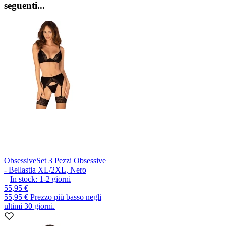
seguenti...
Obsessive
Set 3 Pezzi Obsessive
- Bellastia XL/2XL, Nero
In stock:
1-2
giorni
55,95 €
55,95 €
Prezzo più basso negli
ultimi 30 giorni.