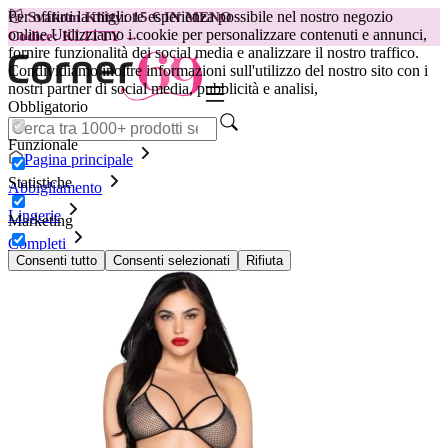
Per offrirti la migliore esperienza possibile nel nostro negozio
😽
Svakom Klitty: 15 € IN MENO
online.
Utilizziamo i cookie per personalizzare contenuti e annunci,
Codice: KLITTY →
fornire funzionalità dei social media e analizzare il nostro traffico.
Condividiamo inoltre informazioni sull'utilizzo del nostro sito con i
nostri partner di social media, pubblicità e analisi,
Obbligatorio
Funzionale
Pagina principale
Statistiche
Abbigliamento
Lingerie
Marketing
Completi
Set 4 pezzi Leg Avenue - 89362, nero
Consenti tutto
Consenti selezionati
Rifiuta