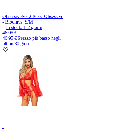
Obsessive
Set 2 Pezzi Obsessive
- Bloomys, S/M
In stock:
1-2
giorni
46,95 €
46,95 €
Prezzo più basso negli
ultimi 30 giorni.