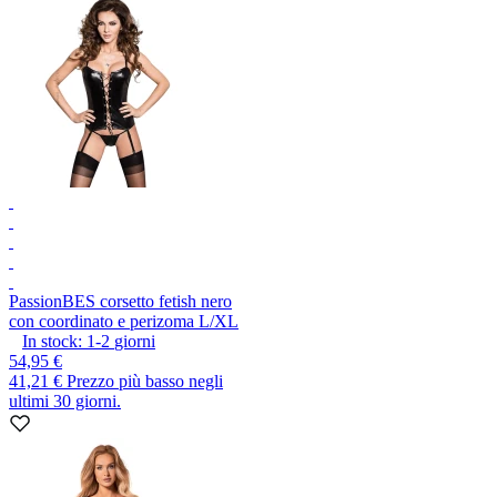
Passion
BES corsetto fetish nero
con coordinato e perizoma L/XL
In stock:
1-2
giorni
54,95 €
41,21 €
Prezzo più basso negli
ultimi 30 giorni.