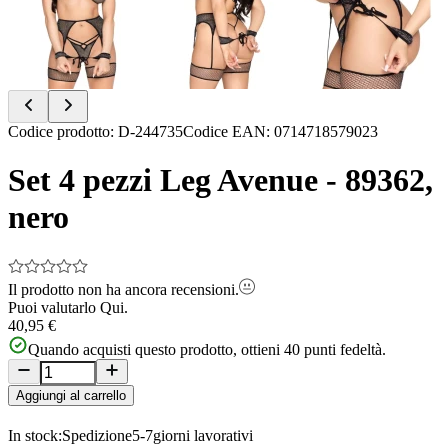
Item
Codice prodotto
:
D-244735
Codice EAN
:
0714718579023
1
of
Set 4 pezzi Leg Avenue - 89362,
4
nero
Il prodotto non ha ancora recensioni.
Puoi valutarlo
Qui.
40,95 €
Quando acquisti questo prodotto, ottieni
40
punti fedeltà.
Aggiungi al carrello
In stock:
Spedizione
5-7
giorni lavorativi