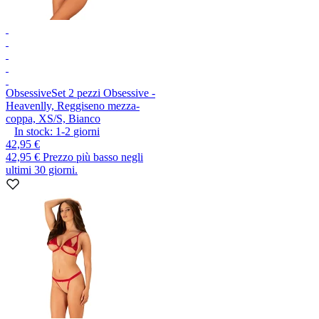
Obsessive
Set 2 pezzi Obsessive -
Heavenlly, Reggiseno mezza-
coppa, XS/S, Bianco
In stock:
1-2
giorni
42,95 €
42,95 €
Prezzo più basso negli
ultimi 30 giorni.