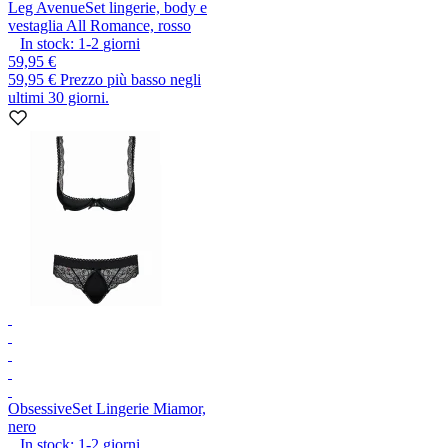
Leg Avenue
Set lingerie, body e
vestaglia All Romance, rosso
In stock:
1-2
giorni
59,95 €
59,95 €
Prezzo più basso negli
ultimi 30 giorni.
Obsessive
Set Lingerie Miamor,
nero
In stock:
1-2
giorni