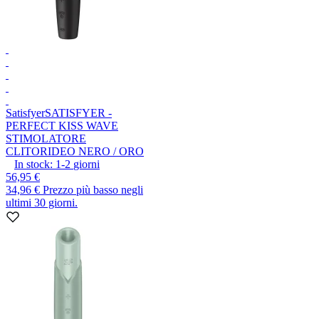
Satisfyer
SATISFYER -
PERFECT KISS WAVE
STIMOLATORE
CLITORIDEO NERO / ORO
In stock:
1-2
giorni
56,95 €
34,96 €
Prezzo più basso negli
ultimi 30 giorni.