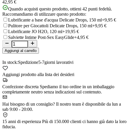
42,95 €
Quando acquisti questo prodotto, ottieni
42
punti fedeltà.
Raccomandiamo di utilizzare questo prodotto:
Lubrificante a base d'acqua Delicate Drops, 150 ml
+9,95 €
Pulitore per Giocattoli Delicate Drops, 150 ml
+9,95 €
Lubrificante JO H2O, 120 ml
+19,95 €
Salviette Intime Post-Sex EasyGlide
+4,95 €
Aggiungi al carrello
In stock:
Spedizione
5-7
giorni lavorativi
Aggiungi prodotto alla lista dei desideri
Confezione discreta
Spediamo il tuo ordine in un imballaggio
completamente neutro senza indicazioni sul contenuto.
Hai bisogno di un consiglio?
Il nostro team è disponibile da lun a
sab 9:00 - 20:00.
15 anni di esperienza
Più di 150.000 clienti ci hanno già dato la loro
fiducia.