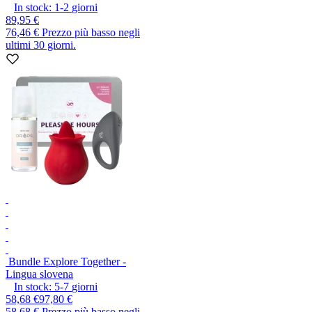
In stock:
1-2
giorni
89,95 €
76,46 €
Prezzo più basso negli
ultimi 30 giorni.
Bundle Explore Together -
Lingua slovena
In stock:
5-7
giorni
58,68 €
97,80 €
58,68 €
Prezzo più basso negli