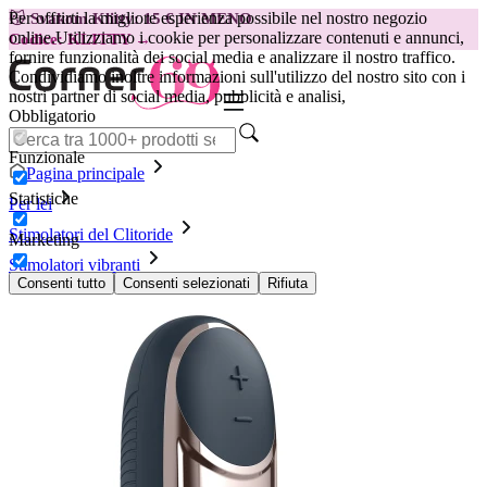
Per offrirti la migliore esperienza possibile nel nostro negozio
😽
Svakom Klitty: 15 € IN MENO
online.
Utilizziamo i cookie per personalizzare contenuti e annunci,
Codice: KLITTY →
fornire funzionalità dei social media e analizzare il nostro traffico.
Condividiamo inoltre informazioni sull'utilizzo del nostro sito con i
nostri partner di social media, pubblicità e analisi,
Obbligatorio
Funzionale
Pagina principale
Statistiche
Per lei
Stimolatori del Clitoride
Marketing
Stimolatori vibranti
Satisfyer Layons - Dark Desire
Consenti tutto
Consenti selezionati
Rifiuta