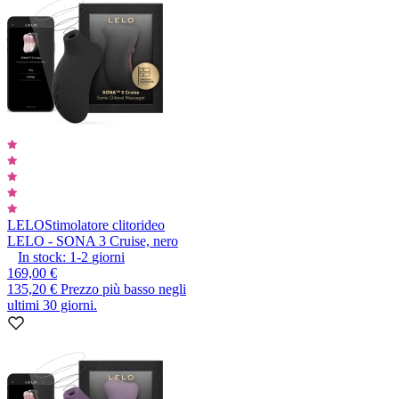
LELO
Stimolatore clitorideo
LELO - SONA 3 Cruise, nero
In stock:
1-2
giorni
169,00 €
135,20 €
Prezzo più basso negli
ultimi 30 giorni.