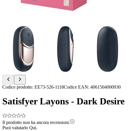
Item
Codice prodotto
:
EE73-526-1118
Codice EAN
:
4061504000930
1
of
Satisfyer Layons - Dark Desire
7
Il prodotto non ha ancora recensioni.
Puoi valutarlo
Qui.