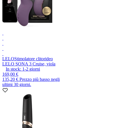
LELO
Stimolatore clitorideo
LELO SONA 3 Cruise, viola
In stock:
1-2
giorni
169,00 €
135,20 €
Prezzo più basso negli
ultimi 30 giorni.