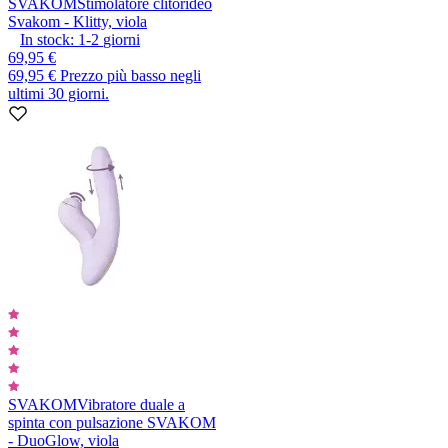
SVAKOM
Stimolatore clitorideo
Svakom - Klitty, viola
In stock:
1-2
giorni
69,95 €
69,95 €
Prezzo più basso negli
ultimi 30 giorni.
SVAKOM
Vibratore duale a
spinta con pulsazione SVAKOM
- DuoGlow, viola