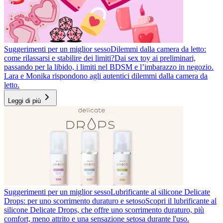
Suggerimenti per un miglior sesso
Dilemmi dalla camera da letto:
come rilassarsi e stabilire dei limiti?
Dai sex toy ai preliminari,
passando per la libido, i limiti nel BDSM e l’imbarazzo in negozio.
Lara e Monika rispondono agli autentici dilemmi dalla camera da
letto.
Leggi di più
Suggerimenti per un miglior sesso
Lubrificante al silicone Delicate
Drops: per uno scorrimento duraturo e setoso
Scopri il lubrificante al
silicone Delicate Drops, che offre uno scorrimento duraturo, più
comfort, meno attrito e una sensazione setosa durante l'uso.