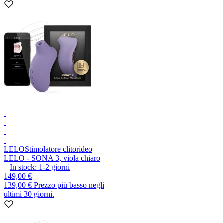
LELO
Stimolatore clitorideo
LELO - SONA 3, viola chiaro
In stock:
1-2
giorni
149,00 €
139,00 €
Prezzo più basso negli
ultimi 30 giorni.