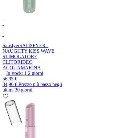
Satisfyer
SATISFYER -
NAUGHTY KISS WAVE
STIMOLATORE
CLITORIDEO
ACQUAMARINA
In stock:
1-2
giorni
56,95 €
34,96 €
Prezzo più basso negli
ultimi 30 giorni.