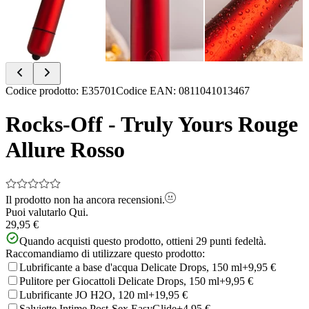
Item
Codice prodotto
:
E35701
Codice EAN
:
0811041013467
1
of
Rocks-Off - Truly Yours Rouge
4
Allure Rosso
Il prodotto non ha ancora recensioni.
Puoi valutarlo
Qui.
29,95 €
Quando acquisti questo prodotto, ottieni
29
punti fedeltà.
Raccomandiamo di utilizzare questo prodotto:
Lubrificante a base d'acqua Delicate Drops, 150 ml
+9,95 €
Pulitore per Giocattoli Delicate Drops, 150 ml
+9,95 €
Lubrificante JO H2O, 120 ml
+19,95 €
Salviette Intime Post-Sex EasyGlide
+4,95 €