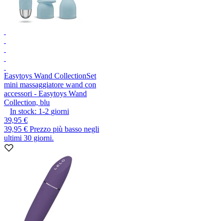
Easytoys Wand Collection
Set
mini massaggiatore wand con
accessori - Easytoys Wand
Collection, blu
In stock:
1-2
giorni
39,95 €
39,95 €
Prezzo più basso negli
ultimi 30 giorni.