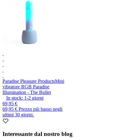
Paradise Pleasure Products
Mini
vibratore RGB Paradise
Illumination - The Bullet
In stock:
1-2
giorni
69,95 €
69,95 €
Prezzo più basso negli
ultimi 30 giorni.
Interessante dal nostro blog