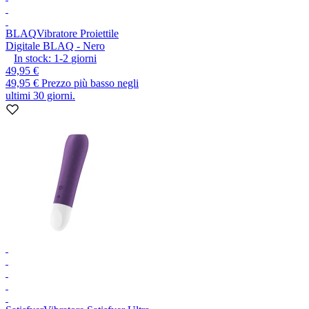
BLAQ
Vibratore Proiettile
Digitale BLAQ - Nero
In stock:
1-2
giorni
49,95 €
49,95 €
Prezzo più basso negli
ultimi 30 giorni.