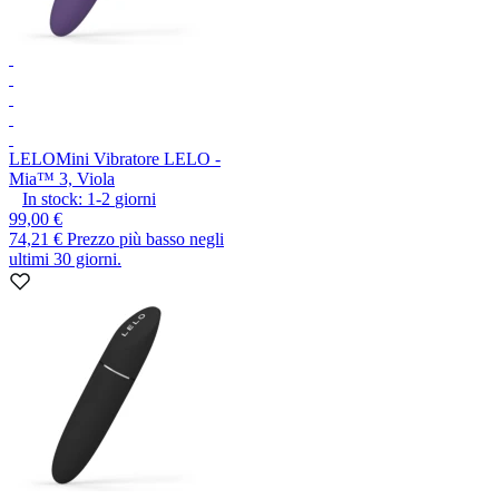
LELO
Mini Vibratore LELO -
Mia™ 3, Viola
In stock:
1-2
giorni
99,00 €
74,21 €
Prezzo più basso negli
ultimi 30 giorni.