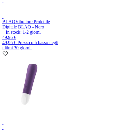
BLAQ
Vibratore Proiettile
Digitale BLAQ - Nero
In stock:
1-2
giorni
49,95 €
49,95 €
Prezzo più basso negli
ultimi 30 giorni.