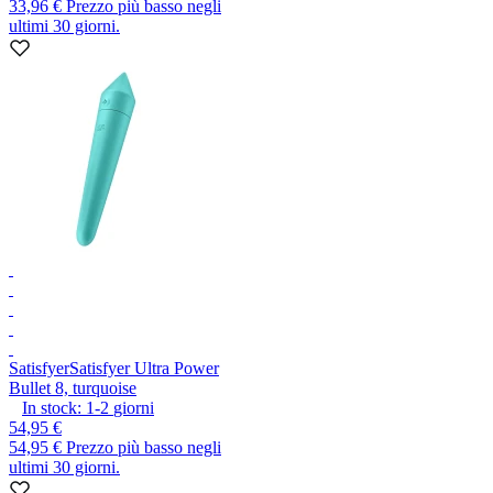
33,96 €
Prezzo più basso negli
ultimi 30 giorni.
Satisfyer
Satisfyer Ultra Power
Bullet 8, turquoise
In stock:
1-2
giorni
54,95 €
54,95 €
Prezzo più basso negli
ultimi 30 giorni.