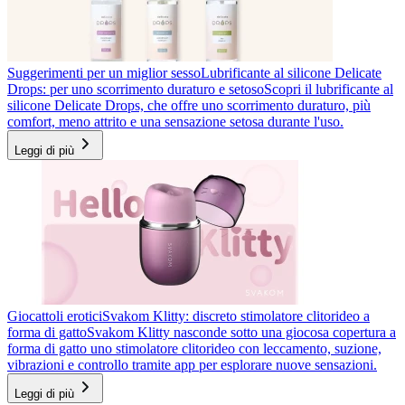
Suggerimenti per un miglior sesso
Lubrificante al silicone Delicate
Drops: per uno scorrimento duraturo e setoso
Scopri il lubrificante al
silicone Delicate Drops, che offre uno scorrimento duraturo, più
comfort, meno attrito e una sensazione setosa durante l'uso.
Leggi di più
Giocattoli erotici
Svakom Klitty: discreto stimolatore clitorideo a
forma di gatto
Svakom Klitty nasconde sotto una giocosa copertura a
forma di gatto uno stimolatore clitorideo con leccamento, suzione,
vibrazioni e controllo tramite app per esplorare nuove sensazioni.
Leggi di più