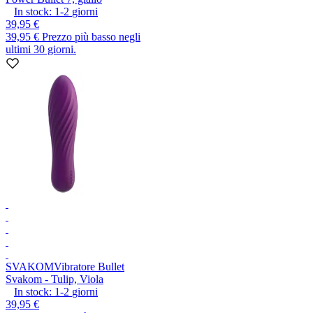
In stock:
1-2
giorni
39,95 €
39,95 €
Prezzo più basso negli
ultimi 30 giorni.
SVAKOM
Vibratore Bullet
Svakom - Tulip, Viola
In stock:
1-2
giorni
39,95 €