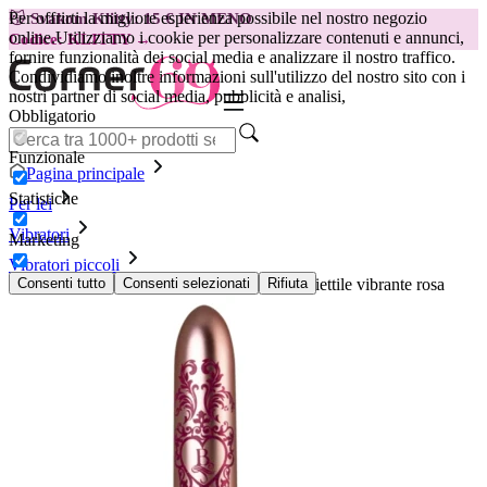
Per offrirti la migliore esperienza possibile nel nostro negozio
😽
Svakom Klitty: 15 € IN MENO
online.
Utilizziamo i cookie per personalizzare contenuti e annunci,
Codice: KLITTY →
fornire funzionalità dei social media e analizzare il nostro traffico.
Condividiamo inoltre informazioni sull'utilizzo del nostro sito con i
nostri partner di social media, pubblicità e analisi,
Obbligatorio
Funzionale
Pagina principale
Statistiche
Per lei
Vibratori
Marketing
Vibratori piccoli
ROCKS- OFF - RO-90 PROMENADE proiettile vibrante rosa
Consenti tutto
Consenti selezionati
Rifiuta