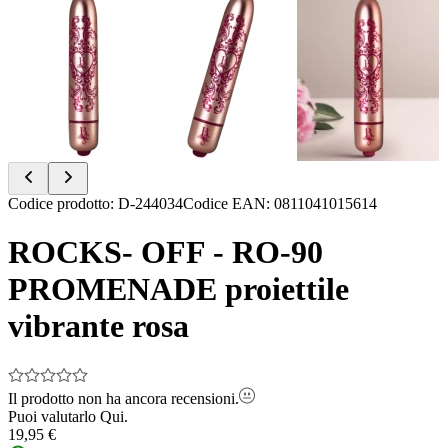
Item
Codice prodotto
:
D-244034
Codice EAN
:
0811041015614
1
of
ROCKS- OFF - RO-90
8
PROMENADE proiettile
vibrante rosa
Il prodotto non ha ancora recensioni.
Puoi valutarlo
Qui.
19,95 €