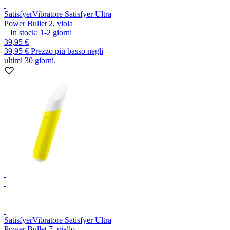
Satisfyer
Vibratore Satisfyer Ultra
Power Bullet 2, viola
In stock:
1-2
giorni
39,95 €
39,95 €
Prezzo più basso negli
ultimi 30 giorni.
Satisfyer
Vibratore Satisfyer Ultra
Power Bullet 7, giallo