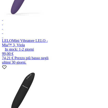
LELO
Mini Vibratore LELO -
Mia™ 3, Viola
In stock:
1-2
giorni
99,00 €
74,21 €
Prezzo più basso negli
ultimi 30 giorni.