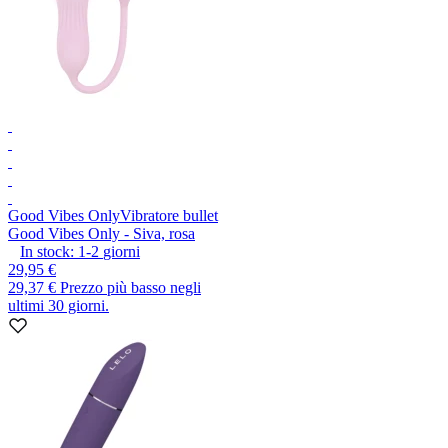
Good Vibes Only
Vibratore bullet
Good Vibes Only - Siva, rosa
In stock:
1-2
giorni
29,95 €
29,37 €
Prezzo più basso negli
ultimi 30 giorni.