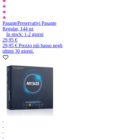
Pasante
Preservativi Pasante
Regular, 144 pz
In stock:
1-2
giorni
29,95 €
29,95 €
Prezzo più basso negli
ultimi 30 giorni.