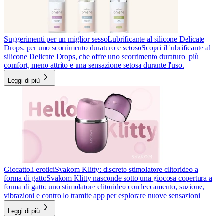
Suggerimenti per un miglior sesso
Lubrificante al silicone Delicate
Drops: per uno scorrimento duraturo e setoso
Scopri il lubrificante al
silicone Delicate Drops, che offre uno scorrimento duraturo, più
comfort, meno attrito e una sensazione setosa durante l'uso.
Leggi di più
Giocattoli erotici
Svakom Klitty: discreto stimolatore clitorideo a
forma di gatto
Svakom Klitty nasconde sotto una giocosa copertura a
forma di gatto uno stimolatore clitorideo con leccamento, suzione,
vibrazioni e controllo tramite app per esplorare nuove sensazioni.
Leggi di più