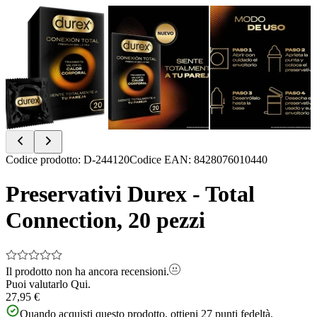
Item
Codice prodotto
:
D-244120
Codice EAN
:
8428076010440
1
of
Preservativi Durex - Total
3
Connection, 20 pezzi
Il prodotto non ha ancora recensioni.
Puoi valutarlo
Qui.
27,95 €
Quando acquisti questo prodotto, ottieni
27
punti fedeltà.