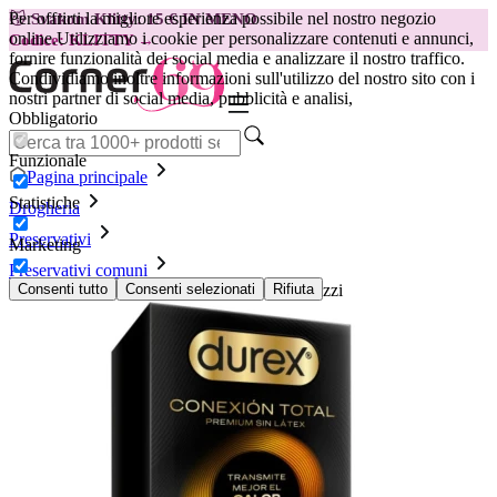
Per offrirti la migliore esperienza possibile nel nostro negozio
😽
Svakom Klitty: 15 € IN MENO
online.
Utilizziamo i cookie per personalizzare contenuti e annunci,
Codice: KLITTY →
fornire funzionalità dei social media e analizzare il nostro traffico.
Condividiamo inoltre informazioni sull'utilizzo del nostro sito con i
nostri partner di social media, pubblicità e analisi,
Obbligatorio
Funzionale
Pagina principale
Statistiche
Drogheria
Preservativi
Marketing
Preservativi comuni
Preservativi Durex - Total Connection, 20 pezzi
Consenti tutto
Consenti selezionati
Rifiuta