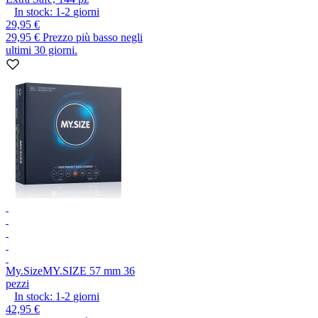
In stock:
1-2
giorni
29,95 €
29,95 €
Prezzo più basso negli
ultimi 30 giorni.
My.Size
MY.SIZE 57 mm 36
pezzi
In stock:
1-2
giorni
42,95 €