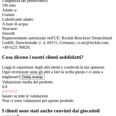
Lunghezza del preservativo:
190 mm
Adatto a:
Uomini
Lubrificante adatto:
A base di acqua
Structure:
Smooth
Rappresentante autorizzato nell'UE:
Reckitt Benckiser Deutschland
GmbH
, Darwinstraße 2- 4
, 69115
, Germany;
cs.otc@reckitt.com;
+49 6221 99820;
Cosa dicono i nostri clienti soddisfatti?
Leggi le esperienze degli altri utenti e condividi la tua opinione.
Ogni recensione aiuta gli altri a fare la scelta giusta e ci aiuta a
migliorare!
Oddaj mnenje
Valutazione media del prodotto
0.0
basato su tutte le valutazioni
Non ci sono valutazioni per questo prodotto
I clienti sono stati anche convinti dai giocattoli