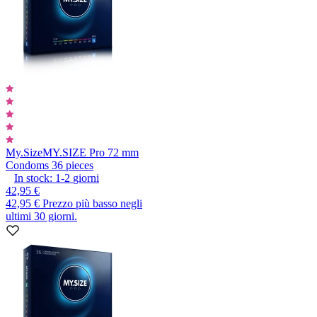
My.Size
MY.SIZE Pro 72 mm
Condoms 36 pieces
In stock:
1-2
giorni
42,95 €
42,95 €
Prezzo più basso negli
ultimi 30 giorni.