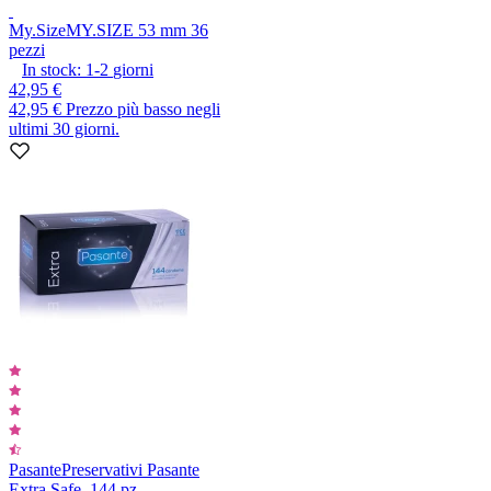
My.Size
MY.SIZE 53 mm 36
pezzi
In stock:
1-2
giorni
42,95 €
42,95 €
Prezzo più basso negli
ultimi 30 giorni.
Pasante
Preservativi Pasante
Extra Safe, 144 pz