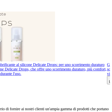
brificante al silicone Delicate Drops: per uno scorrimento duraturo
Gio
icone Delicate Drops, che offre uno scorrimento duraturo, più comfort,
sot
durante l'uso.
vib
Le
erio di fornire ai nostri clienti un'ampia gamma di prodotti che portano