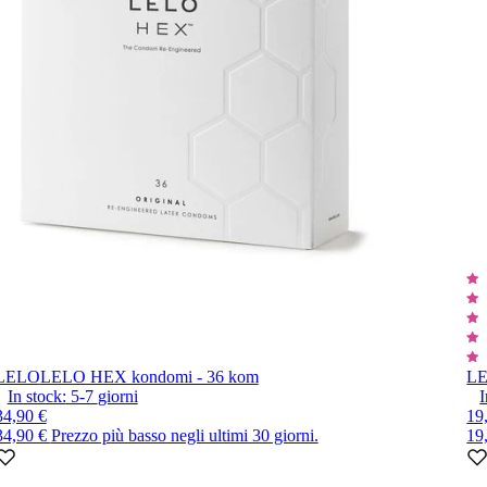
LELO
LELO HEX kondomi - 36 kom
L
In stock:
5-7
giorni
I
34,90 €
19
34,90 €
Prezzo più basso negli ultimi 30 giorni.
19