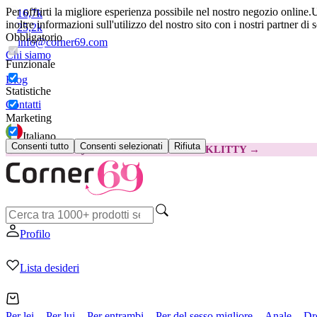
Per offrirti la migliore esperienza possibile nel nostro negozio online.
U
16,7k
inoltre informazioni sull'utilizzo del nostro sito con i nostri partner di 
25,2k
Obbligatorio
info@corner69.com
Chi siamo
Funzionale
Blog
Statistiche
Contatti
Marketing
Italiano
Consenti tutto
Consenti selezionati
Rifiuta
😽
Svakom Klitty: 15 € IN MENO
Codice: KLITTY →
Profilo
Lista desideri
Per lei
Per lui
Per entrambi
Per del sesso migliore
Anale
Dr