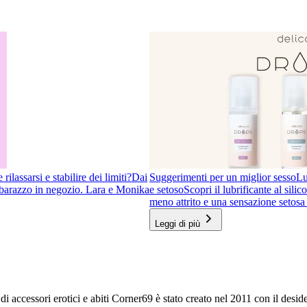
ilassarsi e stabilire dei limiti?
Dai
Suggerimenti per un miglior sesso
Lu
imbarazzo in negozio. Lara e Monika
e setoso
Scopri il lubrificante al sil
meno attrito e una sensazione setosa 
Leggi di più
 di accessori erotici e abiti Corner69 è stato creato nel 2011 con il desid