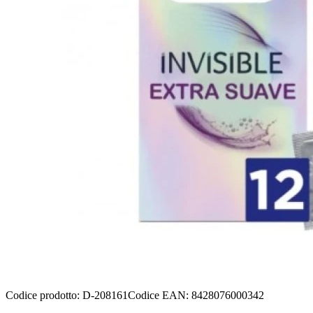
Codice prodotto
:
D-208161
Codice EAN
:
8428076000342