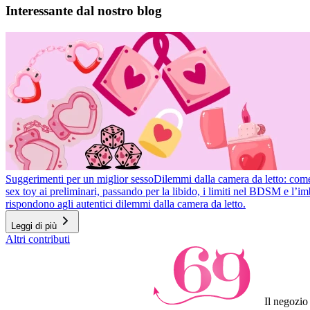
1
Interessante dal nostro blog
of
10
Suggerimenti per un miglior sesso
Dilemmi dalla camera da letto: come r
sex toy ai preliminari, passando per la libido, i limiti nel BDSM e l’
rispondono agli autentici dilemmi dalla camera da letto.
Leggi di più
Item
Altri contributi
1
of
3
Il negozio