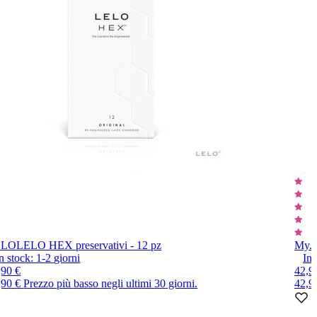
ELO
LELO HEX preservativi - 12 pz
My.S
n stock:
1-2
giorni
In 
,90 €
42,9
,90 €
Prezzo più basso negli ultimi 30 giorni.
42,9