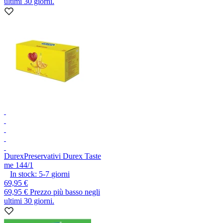
ultimi 30 giorni.
Durex
Preservativi Durex Taste
me 144/1
In stock:
5-7
giorni
69,95 €
69,95 €
Prezzo più basso negli
ultimi 30 giorni.