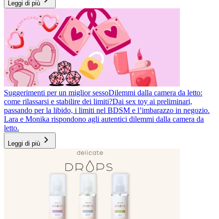
Leggi di più
Suggerimenti per un miglior sesso
Dilemmi dalla camera da letto:
come rilassarsi e stabilire dei limiti?
Dai sex toy ai preliminari,
passando per la libido, i limiti nel BDSM e l’imbarazzo in negozio.
Lara e Monika rispondono agli autentici dilemmi dalla camera da
letto.
Leggi di più