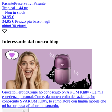
Pasante
Preservativi Pasante
Tropical, 144 pz
Non in stock
34,95 €
34,95 €
Prezzo più basso negli
ultimi 30 giorni.
Interessante dal nostro blog
Giocattoli erotici
Come ho conosciuto SVAKOM Klitty - La mia
esperienza personale
Come, da nuovo volto dell'azienda, ho
conosciuto SVAKOM Klitty, lo stimolatore con lingua mobile che
mi ha sorpresa già al primo sguardo.