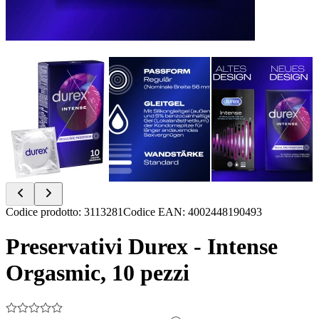
Item
Codice prodotto
:
3113281
Codice EAN
:
4002448190493
1
of
Preservativi Durex - Intense
7
Orgasmic, 10 pezzi