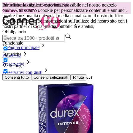
Per offrirti la migliore esperienza possibile nel nostro negozio
😽
Svakom Klitty: 15 € IN MENO
online.
Utilizziamo i cookie per personalizzare contenuti e annunci,
Codice: KLITTY →
fornire funzionalità dei social media e analizzare il nostro traffico.
Condividiamo inoltre informazioni sull'utilizzo del nostro sito con i
nostri partner di social media, pubblicità e analisi,
Obbligatorio
Funzionale
Pagina principale
Statistiche
Drogheria
Preservativi
Marketing
Preservativi con gusti
Preservativi Durex - Intense Orgasmic, 10 pezzi
Consenti tutto
Consenti selezionati
Rifiuta