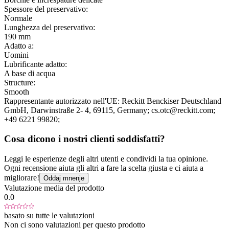
Spessore del preservativo:
Normale
Lunghezza del preservativo:
190 mm
Adatto a:
Uomini
Lubrificante adatto:
A base di acqua
Structure:
Smooth
Rappresentante autorizzato nell'UE:
Reckitt Benckiser Deutschland
GmbH
, Darwinstraße 2- 4
, 69115
, Germany;
cs.otc@reckitt.com;
+49 6221 99820;
Cosa dicono i nostri clienti soddisfatti?
Leggi le esperienze degli altri utenti e condividi la tua opinione.
Ogni recensione aiuta gli altri a fare la scelta giusta e ci aiuta a
migliorare!
Oddaj mnenje
Valutazione media del prodotto
0.0
basato su tutte le valutazioni
Non ci sono valutazioni per questo prodotto