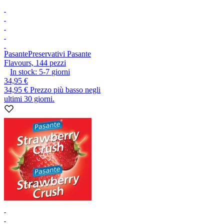
Pasante
Preservativi Pasante
Flavours, 144 pezzi
In stock:
5-7
giorni
34,95 €
34,95 €
Prezzo più basso negli
ultimi 30 giorni.