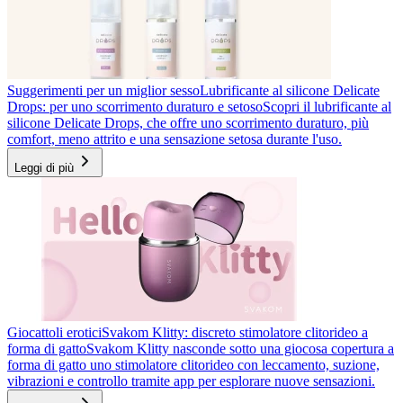
Suggerimenti per un miglior sesso
Lubrificante al silicone Delicate
Drops: per uno scorrimento duraturo e setoso
Scopri il lubrificante al
silicone Delicate Drops, che offre uno scorrimento duraturo, più
comfort, meno attrito e una sensazione setosa durante l'uso.
Leggi di più
Giocattoli erotici
Svakom Klitty: discreto stimolatore clitorideo a
forma di gatto
Svakom Klitty nasconde sotto una giocosa copertura a
forma di gatto uno stimolatore clitorideo con leccamento, suzione,
vibrazioni e controllo tramite app per esplorare nuove sensazioni.