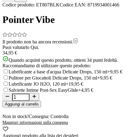
Item
Codice prodotto
:
ET807BLK
Codice EAN
:
8719934001466
1
of
Pointer Vibe
10
Il prodotto non ha ancora recensioni.
Puoi valutarlo
Qui.
34,95 €
Quando acquisti questo prodotto, ottieni
34
punti fedeltà.
Raccomandiamo di utilizzare questo prodotto:
Lubrificante a base d'acqua Delicate Drops, 150 ml
+9,95 €
Pulitore per Giocattoli Delicate Drops, 150 ml
+9,95 €
Lubrificante JO H2O, 120 ml
+19,95 €
Salviette Intime Post-Sex EasyGlide
+4,95 €
Aggiungi al carrello
Non in stock!
Consegna: Controlla
Maggiori informazioni sulla consegna
Aggiungi prodotto alla lista dei desideri