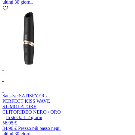
ultimi 30 giorni.
Satisfyer
SATISFYER -
PERFECT KISS WAVE
STIMOLATORE
CLITORIDEO NERO / ORO
In stock:
1-2
giorni
56,95 €
34,96 €
Prezzo più basso negli
ultimi 30 giorni.