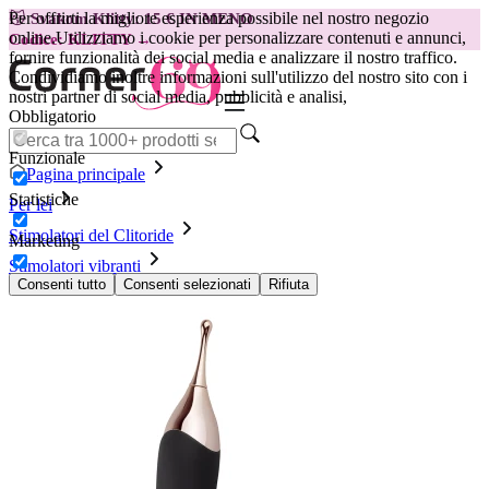
Per offrirti la migliore esperienza possibile nel nostro negozio
😽
Svakom Klitty: 15 € IN MENO
online.
Utilizziamo i cookie per personalizzare contenuti e annunci,
Codice: KLITTY →
fornire funzionalità dei social media e analizzare il nostro traffico.
Condividiamo inoltre informazioni sull'utilizzo del nostro sito con i
nostri partner di social media, pubblicità e analisi,
Obbligatorio
Funzionale
Pagina principale
Statistiche
Per lei
Stimolatori del Clitoride
Marketing
Stimolatori vibranti
Pointer Vibe
Consenti tutto
Consenti selezionati
Rifiuta