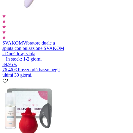
SVAKOM
Vibratore duale a
spinta con pulsazione SVAKOM
- DuoGlow, viola
In stock:
1-2
giorni
89,95 €
76,46 €
Prezzo più basso negli
ultimi 30 giorni.