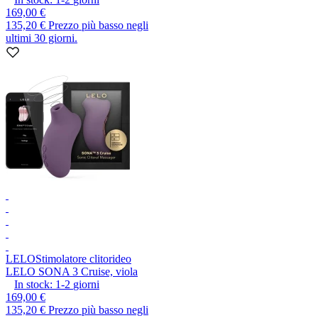
169,00 €
135,20 €
Prezzo più basso negli
ultimi 30 giorni.
LELO
Stimolatore clitorideo
LELO SONA 3 Cruise, viola
In stock:
1-2
giorni
169,00 €
135,20 €
Prezzo più basso negli