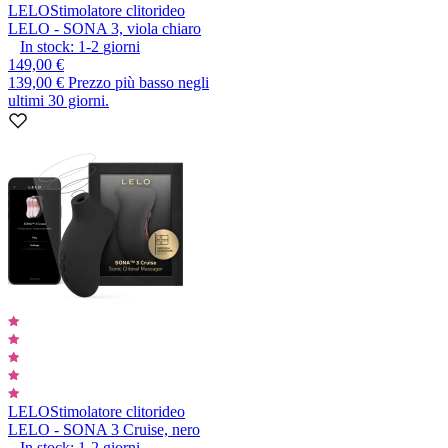
LELO
Stimolatore clitorideo
LELO - SONA 3, viola chiaro
In stock:
1-2
giorni
149,00 €
139,00 €
Prezzo più basso negli
ultimi 30 giorni.
LELO
Stimolatore clitorideo
LELO - SONA 3 Cruise, nero
In stock:
1-2
giorni