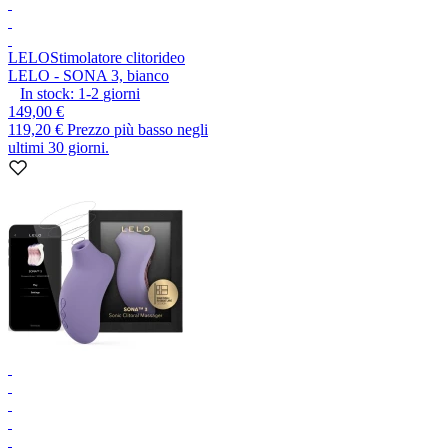
LELO
Stimolatore clitorideo
LELO - SONA 3, bianco
In stock:
1-2
giorni
149,00 €
119,20 €
Prezzo più basso negli
ultimi 30 giorni.