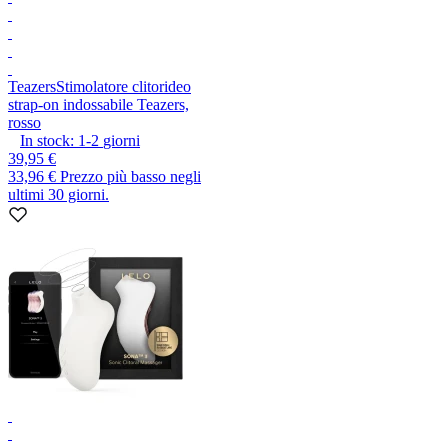
Teazers
Stimolatore clitorideo
strap-on indossabile Teazers,
rosso
In stock:
1-2
giorni
39,95 €
33,96 €
Prezzo più basso negli
ultimi 30 giorni.