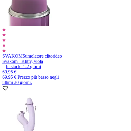
SVAKOM
Stimolatore clitorideo
Svakom - Klitty, viola
In stock:
1-2
giorni
69,95 €
69,95 €
Prezzo più basso negli
ultimi 30 giorni.