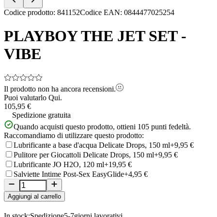
Item
Codice prodotto
:
841152
Codice EAN
:
0844477025254
1
of
PLAYBOY THE JET SET -
5
VIBE
Il prodotto non ha ancora recensioni.
Puoi valutarlo
Qui.
105,95 €
Spedizione gratuita
Quando acquisti questo prodotto, ottieni
105
punti fedeltà.
Raccomandiamo di utilizzare questo prodotto:
Lubrificante a base d'acqua Delicate Drops, 150 ml
+9,95 €
Pulitore per Giocattoli Delicate Drops, 150 ml
+9,95 €
Lubrificante JO H2O, 120 ml
+19,95 €
Salviette Intime Post-Sex EasyGlide
+4,95 €
Aggiungi al carrello
In stock:
Spedizione
5-7
giorni lavorativi