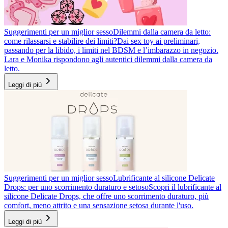
Suggerimenti per un miglior sesso
Dilemmi dalla camera da letto:
come rilassarsi e stabilire dei limiti?
Dai sex toy ai preliminari,
passando per la libido, i limiti nel BDSM e l’imbarazzo in negozio.
Lara e Monika rispondono agli autentici dilemmi dalla camera da
letto.
Leggi di più
Suggerimenti per un miglior sesso
Lubrificante al silicone Delicate
Drops: per uno scorrimento duraturo e setoso
Scopri il lubrificante al
silicone Delicate Drops, che offre uno scorrimento duraturo, più
comfort, meno attrito e una sensazione setosa durante l'uso.
Leggi di più