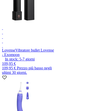
Lovense
Vibratore bullet Lovense
- Exomoon
In stock:
5-7
giorni
109,95 €
109,95 €
Prezzo più basso negli
ultimi 30 giorni.