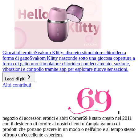
Giocattoli erotici
Svakom Klitty: discreto stimolatore clitorideo a
forma di gatto
Svakom Klitty nasconde sotto una giocosa copertura a
forma di gatto uno stimolatore clitorideo con leccamento, suzione,
vibrazioni e controllo tramite app per esplorare nuove sensazioni.
Leggi di più
Altri contributi
Il
negozio di accessori erotici e abiti Corner69 è stato creato nel 2011
con il desiderio di fornire ai nostri clienti un'ampia gamma di
prodotti che portano piacere in un modo o nell'altro e al tempo stesso
offrono un'eccellente esperienz