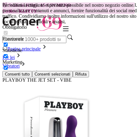
Per offrirti la migliore esperienza possibile nel nostro negozio online.
U
😽
Svakom Klitty: 15 € IN MENO
personalizzare contenuti e annunci, fornire funzionalità dei social medi
Codice: KLITTY →
traffico. Condividiamo inoltre informazioni sull'utilizzo del nostro sito 
social media, pubblicità e analisi,
Obbligatorio
Funzionale
Pagina principale
Statistiche
Per lei
Marketing
Vibratori
Vibratori piccoli
Consenti tutto
Consenti selezionati
Rifiuta
PLAYBOY THE JET SET - VIBE