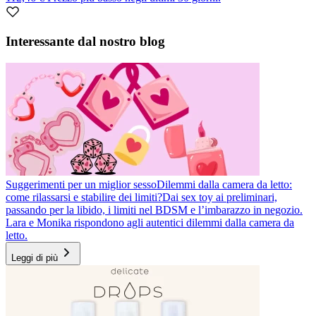
Item
1
Interessante dal nostro blog
of
1
Suggerimenti per un miglior sesso
Dilemmi dalla camera da letto:
come rilassarsi e stabilire dei limiti?
Dai sex toy ai preliminari,
passando per la libido, i limiti nel BDSM e l’imbarazzo in negozio.
Lara e Monika rispondono agli autentici dilemmi dalla camera da
letto.
Leggi di più