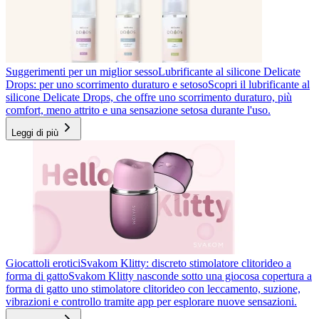
Suggerimenti per un miglior sesso
Lubrificante al silicone Delicate
Drops: per uno scorrimento duraturo e setoso
Scopri il lubrificante al
silicone Delicate Drops, che offre uno scorrimento duraturo, più
comfort, meno attrito e una sensazione setosa durante l'uso.
Leggi di più
Giocattoli erotici
Svakom Klitty: discreto stimolatore clitorideo a
forma di gatto
Svakom Klitty nasconde sotto una giocosa copertura a
forma di gatto uno stimolatore clitorideo con leccamento, suzione,
vibrazioni e controllo tramite app per esplorare nuove sensazioni.