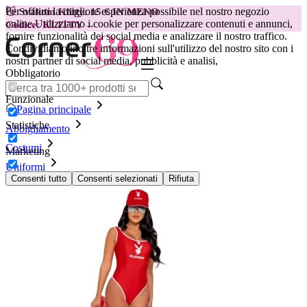
Per offrirti la migliore esperienza possibile nel nostro negozio
😽
Svakom Klitty: 15 € IN MENO
online.
Utilizziamo i cookie per personalizzare contenuti e annunci,
Codice: KLITTY →
fornire funzionalità dei social media e analizzare il nostro traffico.
Condividiamo inoltre informazioni sull'utilizzo del nostro sito con i
nostri partner di social media, pubblicità e analisi,
Obbligatorio
Funzionale
Pagina principale
Statistiche
Abbigliamento
Costumi
Marketing
Uniformi
Playboy Lingerie - Playboy Beach Patrol
Consenti tutto
Consenti selezionati
Rifiuta