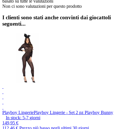
basato su tutte le valutazioni
Non ci sono valutazioni per questo prodotto
I clienti sono stati anche convinti dai giocattoli
seguenti...
Playboy Lingerie
Playboy Lingerie - Set 2 pz Playboy Bunny
In stock:
5-7
giorni
149,95 €
112,46 €
Prezzo più basso negli ultimi 30 giorni.