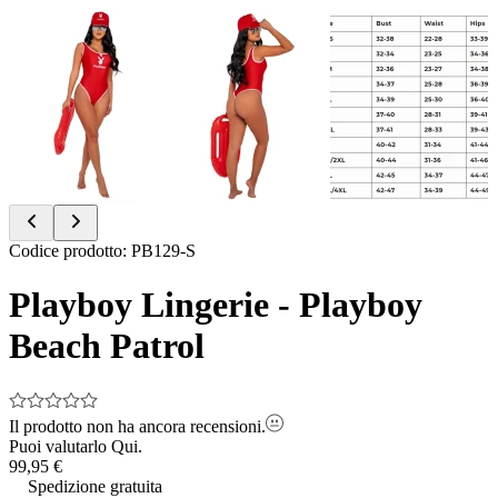
Item
Codice prodotto
:
PB129-S
1
of
Playboy Lingerie - Playboy
3
Beach Patrol
Il prodotto non ha ancora recensioni.
Puoi valutarlo
Qui.
99,95 €
Spedizione gratuita