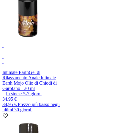
Intimate Earth
Gel di
Rilassamento Anale Intimate
Earth Mojo Olio di Chiodi di
Garofano - 30 ml
In stock:
5-7
giorni
34,95 €
34,95 €
Prezzo più basso negli
ultimi 30 giorni.