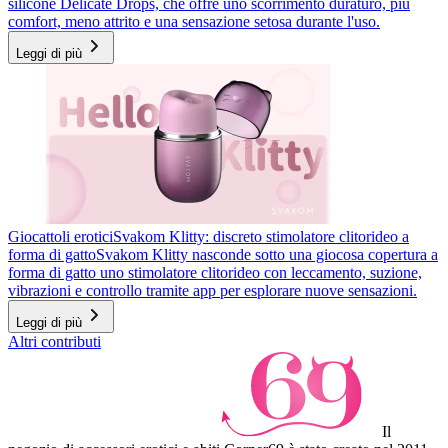
silicone Delicate Drops, che offre uno scorrimento duraturo, più
comfort, meno attrito e una sensazione setosa durante l'uso.
Leggi di più
Giocattoli erotici
Svakom Klitty: discreto stimolatore clitorideo a
forma di gatto
Svakom Klitty nasconde sotto una giocosa copertura a
forma di gatto uno stimolatore clitorideo con leccamento, suzione,
vibrazioni e controllo tramite app per esplorare nuove sensazioni.
Leggi di più
Altri contributi
Il