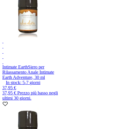
Intimate Earth
Siero per
Rilassamento Anale Intimate
Earth Adventure, 30 ml
In stock:
5-7
giorni
37,95 €
37,95 €
Prezzo più basso negli
ultimi 30 giorni.