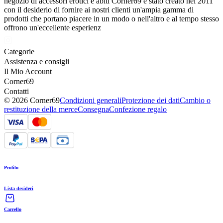
negozio di accessori erotici e abiti Corner69 è stato creato nel 2011
con il desiderio di fornire ai nostri clienti un'ampia gamma di
prodotti che portano piacere in un modo o nell'altro e al tempo stesso
offrono un'eccellente esperienz
Categorie
Assistenza e consigli
Il Mio Account
Corner69
Contatti
© 2026 Corner69
Condizioni generali
Protezione dei dati
Cambio o
restituzione della merce
Consegna
Confezione regalo
Profilo
Lista desideri
Carrello