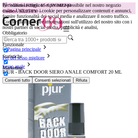
Per offrirti la migliore esperienza possibile nel nostro negozio
😽
Svakom Klitty: 15 € IN MENO
online.
Utilizziamo i cookie per personalizzare contenuti e annunci,
Codice: KLITTY →
fornire funzionalità dei social media e analizzare il nostro traffico.
Condividiamo inoltre informazioni sull'utilizzo del nostro sito con i
nostri partner di social media, pubblicità e analisi,
Obbligatorio
Funzionale
Pagina principale
Statistiche
Per del sesso migliore
Sesso anale
Marketing
PJUR - BACK DOOR SIERO ANALE COMFORT 20 ML
Consenti tutto
Consenti selezionati
Rifiuta