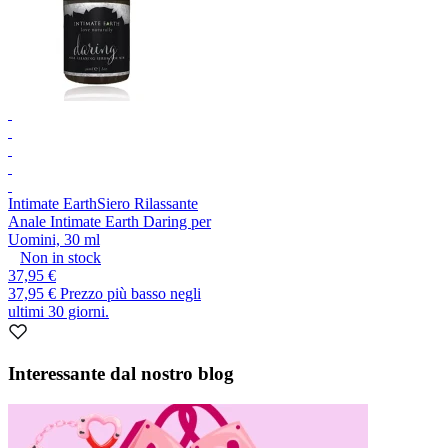
Intimate Earth
Siero Rilassante
Anale Intimate Earth Daring per
Uomini, 30 ml
Non in stock
37,95 €
37,95 €
Prezzo più basso negli
ultimi 30 giorni.
Interessante dal nostro blog