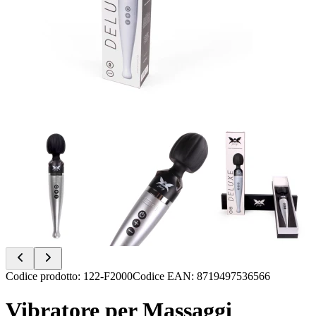
Item
Codice prodotto
:
122-F2000
Codice EAN
:
8719497536566
1
of
Vibratore per Massaggi
6