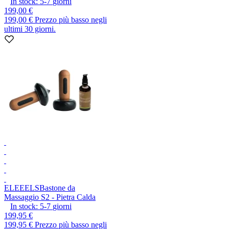
In stock:
5-7
giorni
199,00 €
199,00 €
Prezzo più basso negli
ultimi 30 giorni.
ELEEELS
Bastone da
Massaggio S2 - Pietra Calda
In stock:
5-7
giorni
199,95 €
199,95 €
Prezzo più basso negli