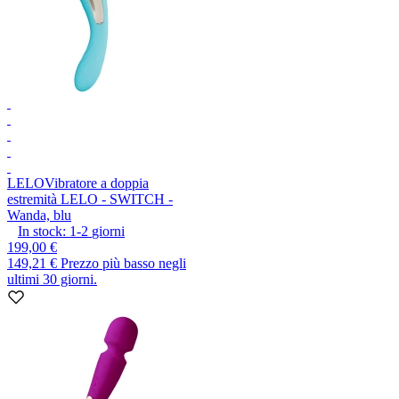
LELO
Vibratore a doppia
estremità LELO - SWITCH -
Wanda, blu
In stock:
1-2
giorni
199,00 €
149,21 €
Prezzo più basso negli
ultimi 30 giorni.