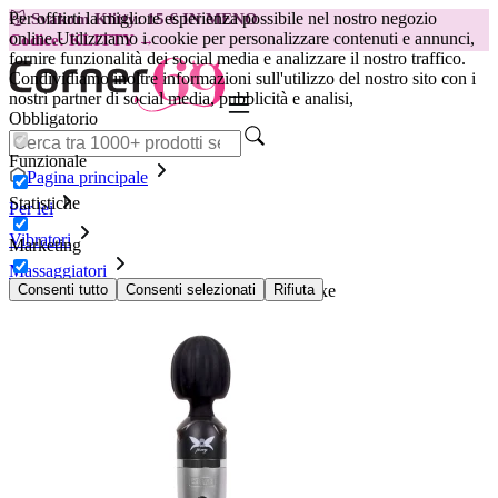
Per offrirti la migliore esperienza possibile nel nostro negozio
😽
Svakom Klitty: 15 € IN MENO
online.
Utilizziamo i cookie per personalizzare contenuti e annunci,
Codice: KLITTY →
fornire funzionalità dei social media e analizzare il nostro traffico.
Condividiamo inoltre informazioni sull'utilizzo del nostro sito con i
nostri partner di social media, pubblicità e analisi,
Obbligatorio
Funzionale
Pagina principale
Statistiche
Per lei
Vibratori
Marketing
Massaggiatori
Vibratore per Massaggi Wireless Pixey Deluxe
Consenti tutto
Consenti selezionati
Rifiuta