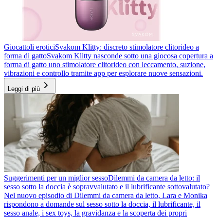
Giocattoli erotici
Svakom Klitty: discreto stimolatore clitorideo a
forma di gatto
Svakom Klitty nasconde sotto una giocosa copertura a
forma di gatto uno stimolatore clitorideo con leccamento, suzione,
vibrazioni e controllo tramite app per esplorare nuove sensazioni.
Leggi di più
Suggerimenti per un miglior sesso
Dilemmi da camera da letto: il
sesso sotto la doccia è sopravvalutato e il lubrificante sottovalutato?
Nel nuovo episodio di Dilemmi da camera da letto, Lara e Monika
rispondono a domande sul sesso sotto la doccia, il lubrificante, il
sesso anale, i sex toys, la gravidanza e la scoperta dei propri