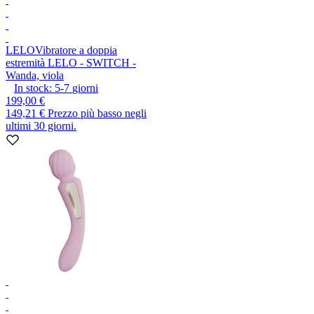
LELO
Vibratore a doppia
estremità LELO - SWITCH -
Wanda, viola
In stock:
5-7
giorni
199,00 €
149,21 €
Prezzo più basso negli
ultimi 30 giorni.