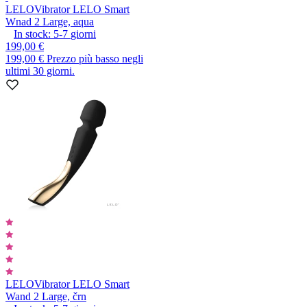
LELO
Vibrator LELO Smart
Wnad 2 Large, aqua
In stock:
5-7
giorni
199,00 €
199,00 €
Prezzo più basso negli
ultimi 30 giorni.
LELO
Vibrator LELO Smart
Wand 2 Large, črn