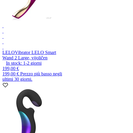
LELO
Vibrator LELO Smart
Wand 2 Large, vijoličen
In stock:
1-2
giorni
199,00 €
199,00 €
Prezzo più basso negli
ultimi 30 giorni.