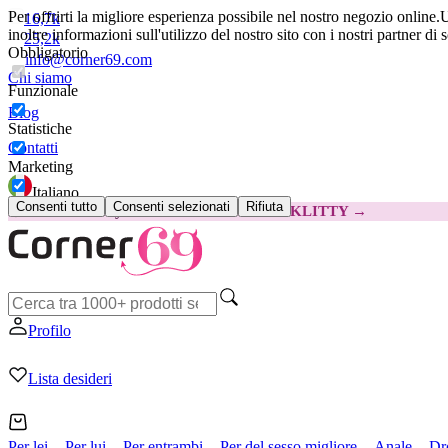
Per offrirti la migliore esperienza possibile nel nostro negozio online.
U
16,7k
inoltre informazioni sull'utilizzo del nostro sito con i nostri partner di 
25,2k
Obbligatorio
info@corner69.com
Chi siamo
Funzionale
Blog
Statistiche
Contatti
Marketing
Italiano
Consenti tutto
Consenti selezionati
Rifiuta
😽
Svakom Klitty: 15 € IN MENO
Codice: KLITTY →
Profilo
Lista desideri
Per lei
Per lui
Per entrambi
Per del sesso migliore
Anale
Dr