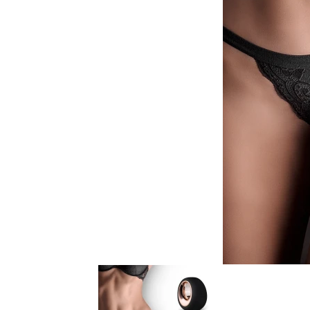
Item
1
of
14