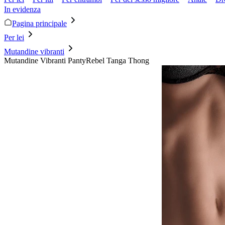
In evidenza
Pagina principale
Per lei
Mutandine vibranti
Mutandine Vibranti PantyRebel Tanga Thong