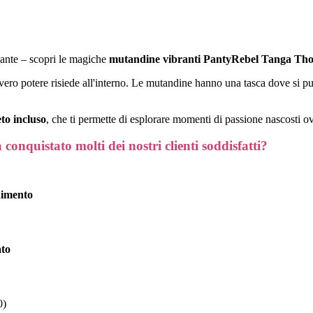
mante – scopri le magiche
mutandine vibranti PantyRebel Tanga Th
vero potere risiede all'interno. Le mutandine hanno una tasca dove si p
to incluso
, che ti permette di esplorare momenti di passione nascosti o
nquistato molti dei nostri clienti soddisfatti?
nimento
ato
0)