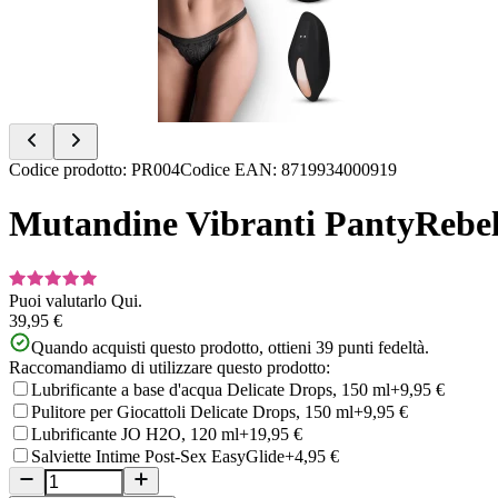
Item
Codice prodotto
:
PR004
Codice EAN
:
8719934000919
1
of
Mutandine Vibranti PantyRebe
14
Puoi valutarlo
Qui.
39,95 €
Quando acquisti questo prodotto, ottieni
39
punti fedeltà.
Raccomandiamo di utilizzare questo prodotto:
Lubrificante a base d'acqua Delicate Drops, 150 ml
+9,95 €
Pulitore per Giocattoli Delicate Drops, 150 ml
+9,95 €
Lubrificante JO H2O, 120 ml
+19,95 €
Salviette Intime Post-Sex EasyGlide
+4,95 €