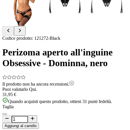
Item
Codice prodotto
:
121272-Black
1
of
Perizoma aperto all'inguine
4
Obsessive - Dominna, nero
Il prodotto non ha ancora recensioni.
Puoi valutarlo
Qui.
31,95 €
Quando acquisti questo prodotto, ottieni
31
punti fedeltà.
Taglia
Aggiungi al carrello