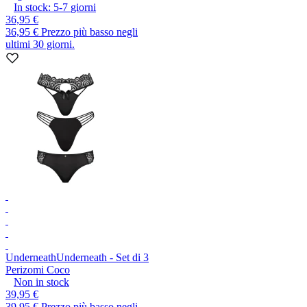
In stock:
5-7
giorni
36,95 €
36,95 €
Prezzo più basso negli
ultimi 30 giorni.
Underneath
Underneath - Set di 3
Perizomi Coco
Non in stock
39,95 €
39,95 €
Prezzo più basso negli