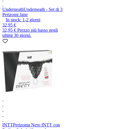
Underneath
Underneath - Set di 3
Perizomi Jane
In stock:
1-2
giorni
32,95 €
32,95 €
Prezzo più basso negli
ultimi 30 giorni.
INTT
Perizoma Nero INTT con