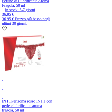
Perline & Lubrificante Aroma
Fragola, 50 ml
In stock:
5-7
giorni
36,95 €
36,95 €
Prezzo più basso negli
ultimi 30 giorni.
INTT
Perizoma rosso INTT con
perle e lubrificante aroma
fragola, 50 ml