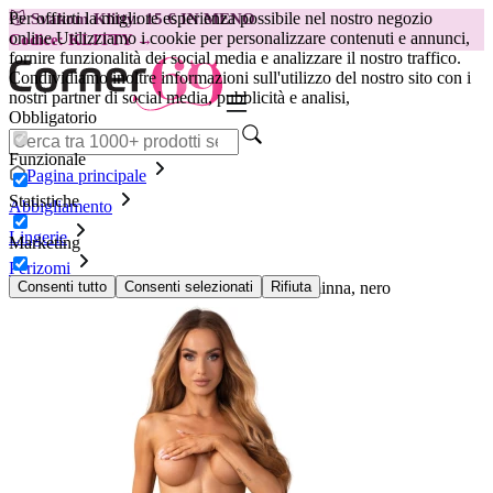
Per offrirti la migliore esperienza possibile nel nostro negozio
😽
Svakom Klitty: 15 € IN MENO
online.
Utilizziamo i cookie per personalizzare contenuti e annunci,
Codice: KLITTY →
fornire funzionalità dei social media e analizzare il nostro traffico.
Condividiamo inoltre informazioni sull'utilizzo del nostro sito con i
nostri partner di social media, pubblicità e analisi,
Obbligatorio
Funzionale
Pagina principale
Statistiche
Abbigliamento
Lingerie
Marketing
Perizomi
Perizoma aperto all'inguine Obsessive - Dominna, nero
Consenti tutto
Consenti selezionati
Rifiuta