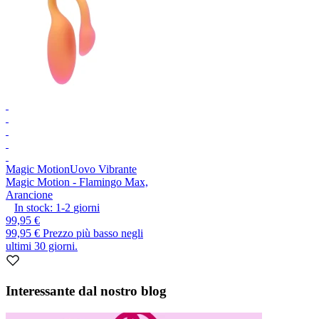
Magic Motion
Uovo Vibrante
Magic Motion - Flamingo Max,
Arancione
In stock:
1-2
giorni
99,95 €
99,95 €
Prezzo più basso negli
ultimi 30 giorni.
Interessante dal nostro blog