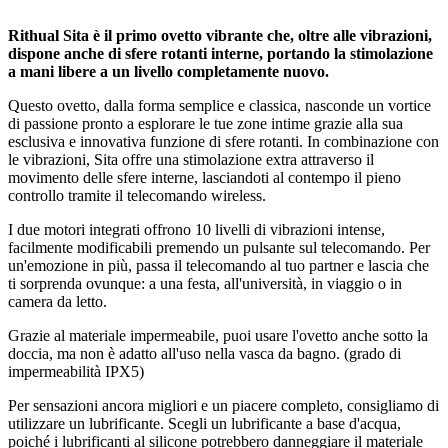
Rithual Sita è il primo ovetto vibrante che, oltre alle vibrazioni,
dispone anche di sfere rotanti interne, portando la stimolazione
a mani libere a un livello completamente nuovo.
Questo ovetto, dalla forma semplice e classica, nasconde un vortice
di passione pronto a esplorare le tue zone intime grazie alla sua
esclusiva e innovativa funzione di sfere rotanti. In combinazione con
le vibrazioni, Sita offre una stimolazione extra attraverso il
movimento delle sfere interne, lasciandoti al contempo il pieno
controllo tramite il telecomando wireless.
I due motori integrati offrono 10 livelli di vibrazioni intense,
facilmente modificabili premendo un pulsante sul telecomando. Per
un'emozione in più, passa il telecomando al tuo partner e lascia che
ti sorprenda ovunque: a una festa, all'università, in viaggio o in
camera da letto.
Grazie al materiale impermeabile, puoi usare l'ovetto anche sotto la
doccia, ma non è adatto all'uso nella vasca da bagno. (grado di
impermeabilità IPX5)
Per sensazioni ancora migliori e un piacere completo, consigliamo di
utilizzare un lubrificante. Scegli un lubrificante a base d'acqua,
poiché i lubrificanti al silicone potrebbero danneggiare il materiale