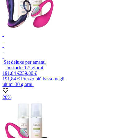
Set deluxe per amanti
In stock:
1-2
giorni
191,84 €
239,80 €
191,84 €
Prezzo più basso negli
ultimi 30 giorni.
20%