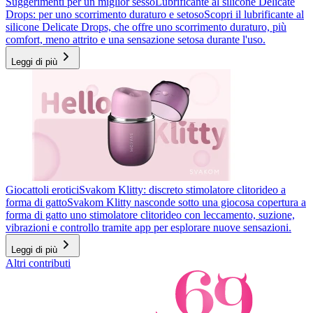
Suggerimenti per un miglior sesso
Lubrificante al silicone Delicate
Drops: per uno scorrimento duraturo e setoso
Scopri il lubrificante al
silicone Delicate Drops, che offre uno scorrimento duraturo, più
comfort, meno attrito e una sensazione setosa durante l'uso.
Leggi di più
Giocattoli erotici
Svakom Klitty: discreto stimolatore clitorideo a
forma di gatto
Svakom Klitty nasconde sotto una giocosa copertura a
forma di gatto uno stimolatore clitorideo con leccamento, suzione,
vibrazioni e controllo tramite app per esplorare nuove sensazioni.
Leggi di più
Altri contributi