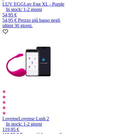
LUV EGG
Luv Egg XL - Purple
In stock:
1-2
giorni
54,95 €
54,95 €
Prezzo più basso negli
ultimi 30 giorni.
Lovense
Lovense Lush 2
In stock:
1-2
giorni
119,95 €