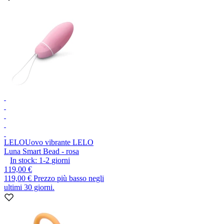
LELO
Uovo vibrante LELO
Luna Smart Bead - rosa
In stock:
1-2
giorni
119,00 €
119,00 €
Prezzo più basso negli
ultimi 30 giorni.