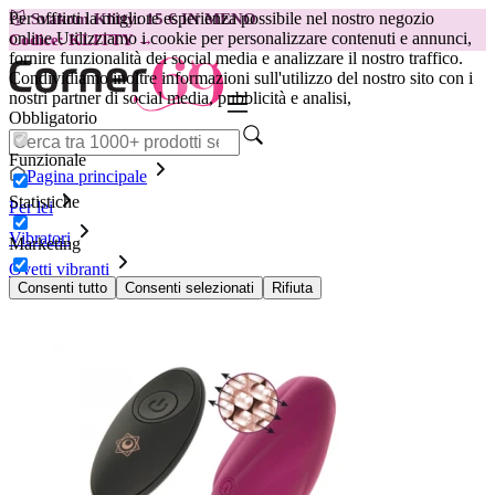
Per offrirti la migliore esperienza possibile nel nostro negozio
😽
Svakom Klitty: 15 € IN MENO
online.
Utilizziamo i cookie per personalizzare contenuti e annunci,
Codice: KLITTY →
fornire funzionalità dei social media e analizzare il nostro traffico.
Condividiamo inoltre informazioni sull'utilizzo del nostro sito con i
nostri partner di social media, pubblicità e analisi,
Obbligatorio
Funzionale
Pagina principale
Statistiche
Per lei
Vibratori
Marketing
Ovetti vibranti
Ovetto vibrante Rithual Sita Pearls
Consenti tutto
Consenti selezionati
Rifiuta