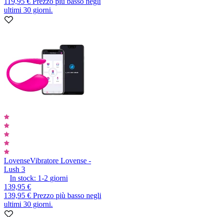
119,95 €
Prezzo più basso negli
ultimi 30 giorni.
Lovense
Vibratore Lovense -
Lush 3
In stock:
1-2
giorni
139,95 €
139,95 €
Prezzo più basso negli
ultimi 30 giorni.