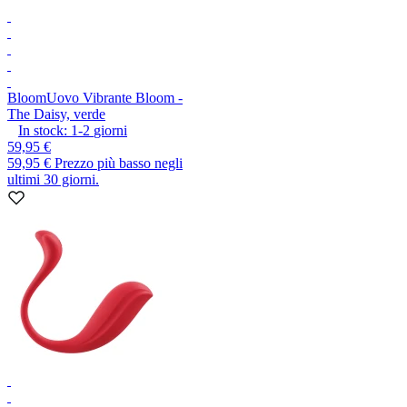
Bloom
Uovo Vibrante Bloom -
The Daisy, verde
In stock:
1-2
giorni
59,95 €
59,95 €
Prezzo più basso negli
ultimi 30 giorni.