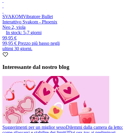
SVAKOM
Vibratore Bullet
Interattivo Svakom - Phoenix
Neo 2, viola
In stock:
5-7
giorni
99,95 €
99,95 €
Prezzo più basso negli
ultimi 30 giorni.
Interessante dal nostro blog
Suggerimenti per un miglior sesso
Dilemmi dalla camera da letto:
come rilassarsi e stabilire dei limiti?
Dai sex toy ai preliminari,