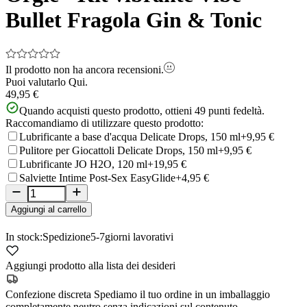
Bullet Fragola Gin & Tonic
Il prodotto non ha ancora recensioni.
Puoi valutarlo
Qui.
49,95 €
Quando acquisti questo prodotto, ottieni
49
punti fedeltà.
Raccomandiamo di utilizzare questo prodotto:
Lubrificante a base d'acqua Delicate Drops, 150 ml
+9,95 €
Pulitore per Giocattoli Delicate Drops, 150 ml
+9,95 €
Lubrificante JO H2O, 120 ml
+19,95 €
Salviette Intime Post-Sex EasyGlide
+4,95 €
Aggiungi al carrello
In stock:
Spedizione
5-7
giorni lavorativi
Aggiungi prodotto alla lista dei desideri
Confezione discreta
Spediamo il tuo ordine in un imballaggio
completamente neutro senza indicazioni sul contenuto.