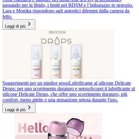
passando per la libido, i limiti nel BDSM e l’imbarazzo in negozio.
Lara e Monika rispondono agli autentici dilemmi dalla camera da
letto.
Leggi di più
Suggerimenti per un miglior sesso
Lubrificante al silicone Delicate
Drops: per uno scorrimento duraturo e setoso
Scopri il lubrificante al
silicone Delicate Drops, che offre uno scorrimento duraturo, più
comfort, meno attrito e una sensazione setosa durante l'uso.
Leggi di più