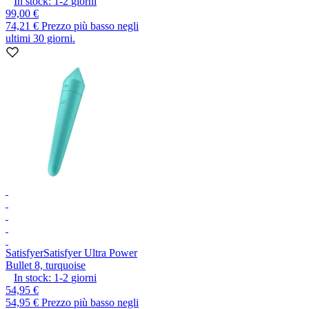
In stock:
1-2
giorni
99,00 €
74,21 €
Prezzo più basso negli
ultimi 30 giorni.
Satisfyer
Satisfyer Ultra Power
Bullet 8, turquoise
In stock:
1-2
giorni
54,95 €
54,95 €
Prezzo più basso negli