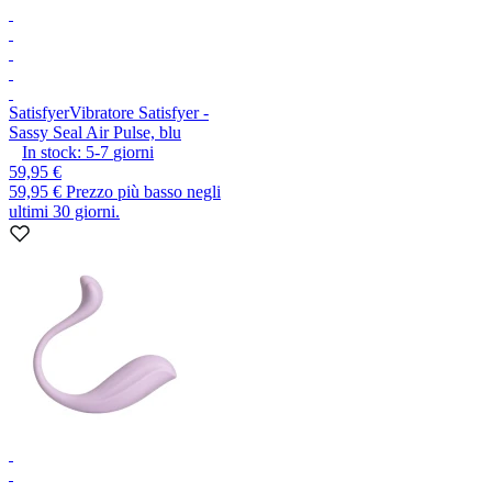
Satisfyer
Vibratore Satisfyer -
Sassy Seal Air Pulse, blu
In stock:
5-7
giorni
59,95 €
59,95 €
Prezzo più basso negli
ultimi 30 giorni.