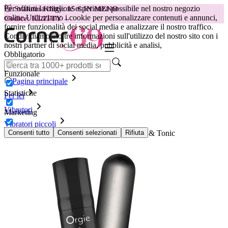
Per offrirti la migliore esperienza possibile nel nostro negozio
😽
Svakom Klitty: 15 € IN MENO
online.
Utilizziamo i cookie per personalizzare contenuti e annunci,
Codice: KLITTY →
fornire funzionalità dei social media e analizzare il nostro traffico.
Condividiamo inoltre informazioni sull'utilizzo del nostro sito con i
nostri partner di social media, pubblicità e analisi,
Obbligatorio
Funzionale
Pagina principale
Statistiche
Per lei
Vibratori
Marketing
Vibratori piccoli
Orgie - Kit vibrante Vibe Bullet Fragola Gin & Tonic
Consenti tutto
Consenti selezionati
Rifiuta