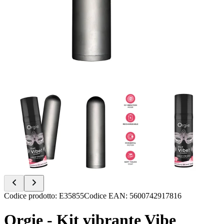
Item
Codice prodotto
:
E35855
Codice EAN
:
5600742917816
1
of
Orgie - Kit vibrante Vibe
6