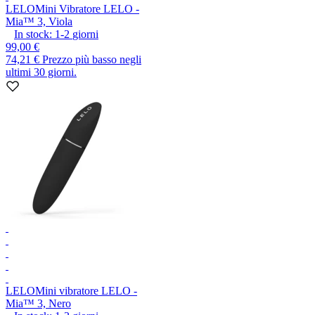
LELO
Mini Vibratore LELO -
Mia™ 3, Viola
In stock:
1-2
giorni
99,00 €
74,21 €
Prezzo più basso negli
ultimi 30 giorni.
LELO
Mini vibratore LELO -
Mia™ 3, Nero