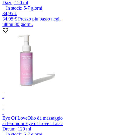
Daze, 120 ml
In stock:
5-7
giorni
34,95 €
34,95 €
Prezzo più basso negli
ultimi 30 giorni.
Eye Of Love
Olio da massaggio
ai feromoni Eye of Love - Lilac
Dream, 120 ml
In stock:
5-7
giorni