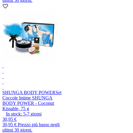
ultimi 30 giorni.
SHUNGA BODY POWER
Set
Coccole Intime SHUNGA
BODY POWER - Coconut
Kissable, 75 g
In stock:
5-7
giorni
30,95 €
30,95 €
Prezzo più basso negli
ultimi 30 giorni.