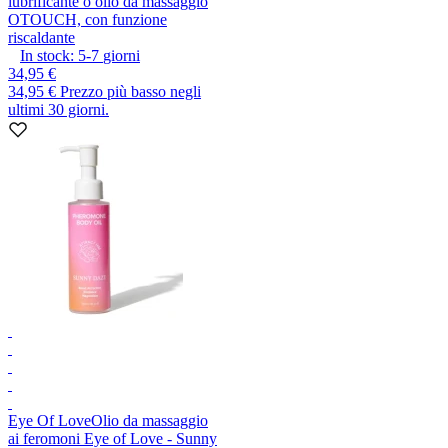
lubrificante o olio da massaggio
OTOUCH, con funzione
riscaldante
In stock:
5-7
giorni
34,95 €
34,95 €
Prezzo più basso negli
ultimi 30 giorni.
Eye Of Love
Olio da massaggio
ai feromoni Eye of Love - Sunny