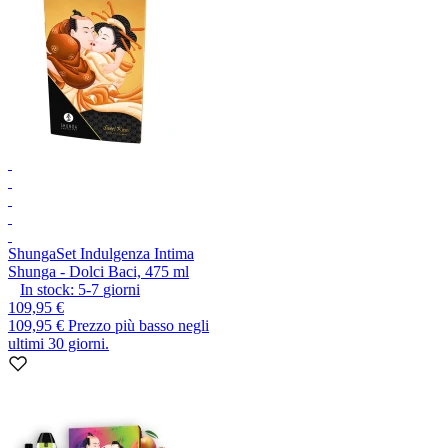
Shunga
Set Indulgenza Intima
Shunga - Dolci Baci, 475 ml
In stock:
5-7
giorni
109,95 €
109,95 €
Prezzo più basso negli
ultimi 30 giorni.