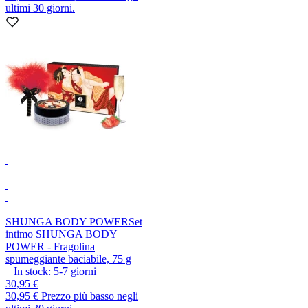
ultimi 30 giorni.
SHUNGA BODY POWER
Set
intimo SHUNGA BODY
POWER - Fragolina
spumeggiante baciabile, 75 g
In stock:
5-7
giorni
30,95 €
30,95 €
Prezzo più basso negli