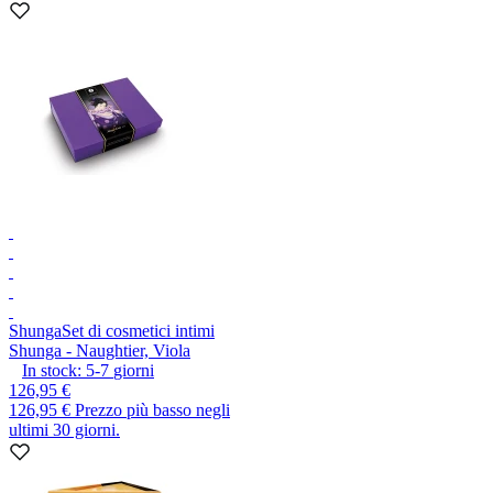
Shunga
Set di cosmetici intimi
Shunga - Naughtier, Viola
In stock:
5-7
giorni
126,95 €
126,95 €
Prezzo più basso negli
ultimi 30 giorni.