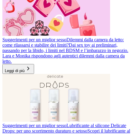
Suggerimenti per un miglior sesso
Dilemmi dalla camera da letto:
come rilassarsi e stabilire dei limiti?
Dai sex toy ai preliminari,
passando per la libido, i limiti nel BDSM e l’imbarazzo in negozio.
Lara e Monika rispondono agli autentici dilemmi dalla camera da
letto.
Leggi di più
Suggerimenti per un miglior sesso
Lubrificante al silicone Delicate
Drops: per uno scorrimento duraturo e setoso
Scopri il lubrificante al