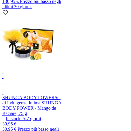
136,95 €
Prezzo più basso negli
ultimi 30 giorni.
SHUNGA BODY POWER
Set
di Indulgenza Intima SHUNGA
BODY POWER - Mango da
Baciare, 75 g
In stock:
5-7
giorni
30,95 €
30,95 €
Prezzo più basso negli