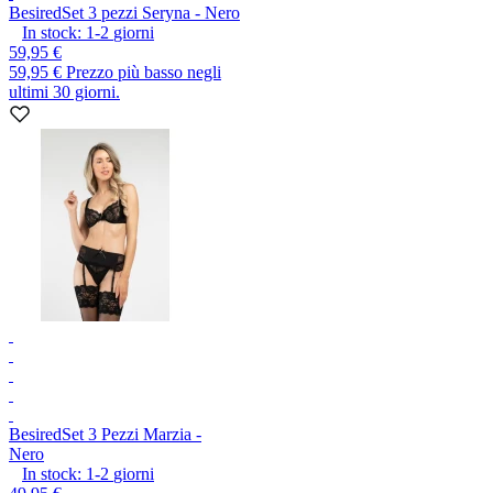
Besired
Set 3 pezzi Seryna - Nero
In stock:
1-2
giorni
59,95 €
59,95 €
Prezzo più basso negli
ultimi 30 giorni.
Besired
Set 3 Pezzi Marzia -
Nero
In stock:
1-2
giorni