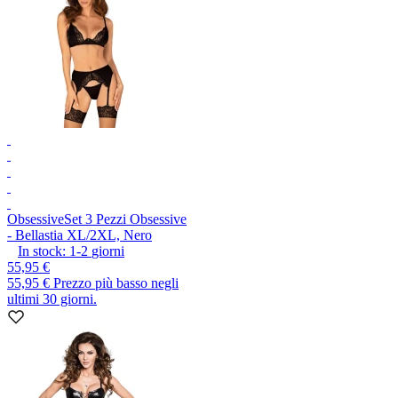
Obsessive
Set 3 Pezzi Obsessive
- Bellastia XL/2XL, Nero
In stock:
1-2
giorni
55,95 €
55,95 €
Prezzo più basso negli
ultimi 30 giorni.