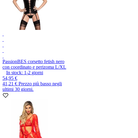
Passion
BES corsetto fetish nero
con coordinato e perizoma L/XL
In stock:
1-2
giorni
54,95 €
41,21 €
Prezzo più basso negli
ultimi 30 giorni.