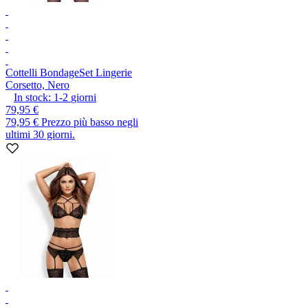
Cottelli Bondage
Set Lingerie
Corsetto, Nero
In stock:
1-2
giorni
79,95 €
79,95 €
Prezzo più basso negli
ultimi 30 giorni.