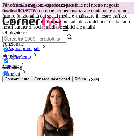
Per offrirti la migliore esperienza possibile nel nostro negozio
😽
Svakom Klitty: 15 € IN MENO
online.
Utilizziamo i cookie per personalizzare contenuti e annunci,
Codice: KLITTY →
fornire funzionalità dei social media e analizzare il nostro traffico.
Condividiamo inoltre informazioni sull'utilizzo del nostro sito con i
nostri partner di social media, pubblicità e analisi,
Obbligatorio
Funzionale
Pagina principale
Statistiche
Abbigliamento
Lingerie
Marketing
Completi
Obsessive - Stelisa Chemise & Perizoma Neri S/M
Consenti tutto
Consenti selezionati
Rifiuta