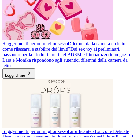
Suggerimenti per un miglior sesso
Dilemmi dalla camera da letto:
come rilassarsi e stabilire dei limiti?
Dai sex toy ai preliminari,
passando per la libido, i limiti nel BDSM e l’imbarazzo in negozio.
Lara e Monika rispondono agli autentici dilemmi dalla camera da
letto.
Leggi di più
Suggerimenti per un miglior sesso
Lubrificante al silicone Delicate
Drops: per uno scorrimento duraturo e setoso
Scopri il lubrificante al