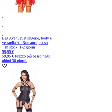
Leg Avenue
Set lingerie, body e
vestaglia All Romance, rosso
In stock:
1-2
giorni
59,95 €
59,95 €
Prezzo più basso negli
ultimi 30 giorni.