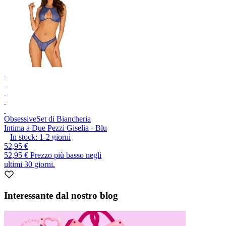
Obsessive
Set di Biancheria
Intima a Due Pezzi Giselia - Blu
In stock:
1-2
giorni
52,95 €
52,95 €
Prezzo più basso negli
ultimi 30 giorni.
Interessante dal nostro blog