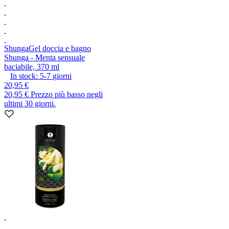
Shunga
Gel doccia e bagno
Shunga - Menta sensuale
baciabile, 370 ml
In stock:
5-7
giorni
20,95 €
20,95 €
Prezzo più basso negli
ultimi 30 giorni.