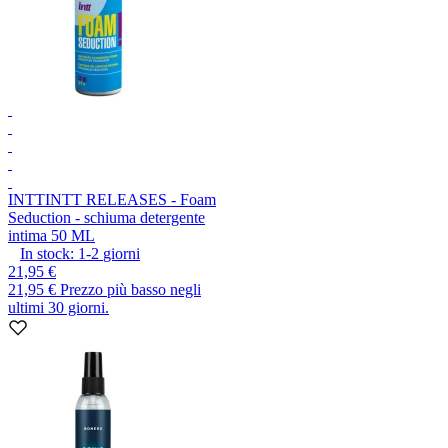
INTT
INTT RELEASES - Foam
Seduction - schiuma detergente
intima 50 ML
In stock:
1-2
giorni
21,95 €
21,95 €
Prezzo più basso negli
ultimi 30 giorni.