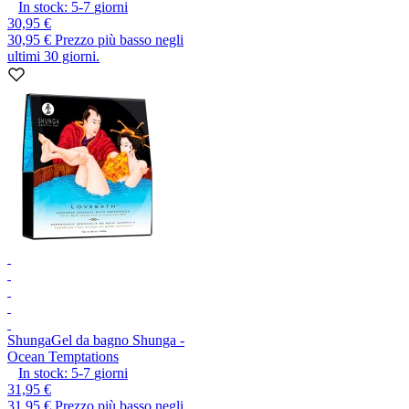
In stock:
5-7
giorni
30,95 €
30,95 €
Prezzo più basso negli
ultimi 30 giorni.
Shunga
Gel da bagno Shunga -
Ocean Temptations
In stock:
5-7
giorni
31,95 €
31,95 €
Prezzo più basso negli