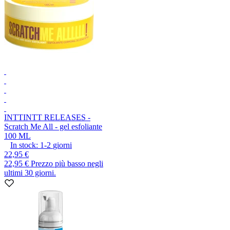
INTT
INTT RELEASES -
Scratch Me All - gel esfoliante
100 ML
In stock:
1-2
giorni
22,95 €
22,95 €
Prezzo più basso negli
ultimi 30 giorni.