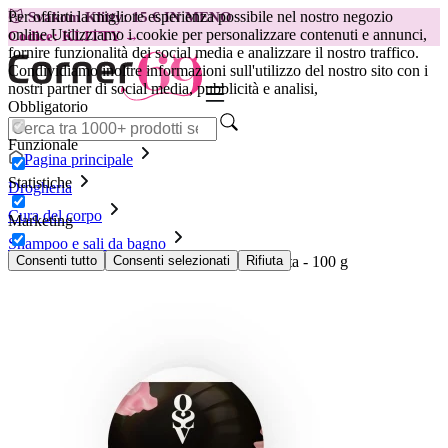
Per offrirti la migliore esperienza possibile nel nostro negozio
😽
Svakom Klitty: 15 € IN MENO
online.
Utilizziamo i cookie per personalizzare contenuti e annunci,
Codice: KLITTY →
fornire funzionalità dei social media e analizzare il nostro traffico.
Condividiamo inoltre informazioni sull'utilizzo del nostro sito con i
nostri partner di social media, pubblicità e analisi,
Obbligatorio
Funzionale
Pagina principale
Statistiche
Drogheria
Cura del corpo
Marketing
Shampoo e sali da bagno
Obsessive - Bomba da bagno floreale-speziata - 100 g
Consenti tutto
Consenti selezionati
Rifiuta