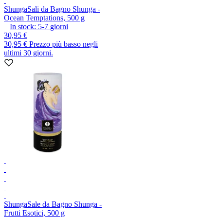
Shunga
Sali da Bagno Shunga -
Ocean Temptations, 500 g
In stock:
5-7
giorni
30,95 €
30,95 €
Prezzo più basso negli
ultimi 30 giorni.
Shunga
Sale da Bagno Shunga -
Frutti Esotici, 500 g