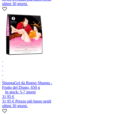
ultimi 30 giorni.
Shunga
Gel da Bagno Shunga -
Frutto del Drago, 650 g
In stock:
5-7
giorni
31,95 €
31,95 €
Prezzo più basso negli
ultimi 30 giorni.