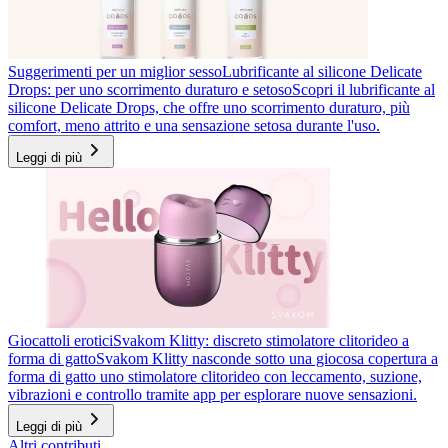
Suggerimenti per un miglior sesso
Lubrificante al silicone Delicate
Drops: per uno scorrimento duraturo e setoso
Scopri il lubrificante al
silicone Delicate Drops, che offre uno scorrimento duraturo, più
comfort, meno attrito e una sensazione setosa durante l'uso.
Leggi di più
Giocattoli erotici
Svakom Klitty: discreto stimolatore clitorideo a
forma di gatto
Svakom Klitty nasconde sotto una giocosa copertura a
forma di gatto uno stimolatore clitorideo con leccamento, suzione,
vibrazioni e controllo tramite app per esplorare nuove sensazioni.
Leggi di più
Altri contributi