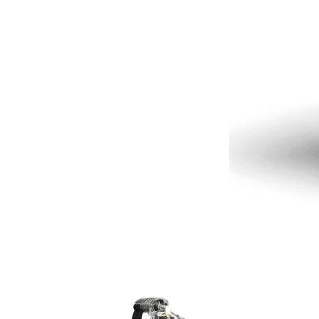
Item
1
of
11