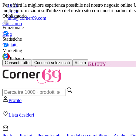
Per offrirti la migliore esperienza possibile nel nostro negozio online.
U
16,7k
inoltre informazioni sull'utilizzo del nostro sito con i nostri partner di 
25,2k
Obbligatorio
info@corner69.com
Chi siamo
Funzionale
Blog
Statistiche
Contatti
Marketing
Italiano
Consenti tutto
Consenti selezionati
Rifiuta
😽
Svakom Klitty: 15 € IN MENO
Codice: KLITTY →
Profilo
Lista desideri
Per lei
Per lui
Per entrambi
Per del sesso migliore
Anale
Dr