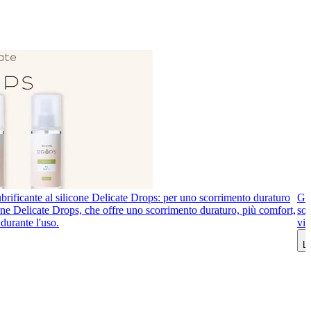
brificante al silicone Delicate Drops: per uno scorrimento duraturo
Gio
icone Delicate Drops, che offre uno scorrimento duraturo, più comfort,
sot
durante l'uso.
vib
Le