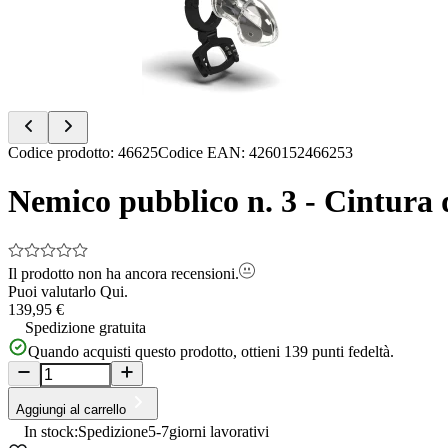
Item
Codice prodotto
:
46625
Codice EAN
:
4260152466253
1
of
Nemico pubblico n. 3 - Cintura d
11
Il prodotto non ha ancora recensioni.
Puoi valutarlo
Qui.
139,95 €
Spedizione gratuita
Quando acquisti questo prodotto, ottieni
139
punti fedeltà.
Aggiungi al carrello
In stock:
Spedizione
5-7
giorni lavorativi