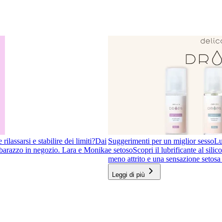
ilassarsi e stabilire dei limiti?
Dai
Suggerimenti per un miglior sesso
Lu
imbarazzo in negozio. Lara e Monika
e setoso
Scopri il lubrificante al sil
meno attrito e una sensazione setosa 
Leggi di più