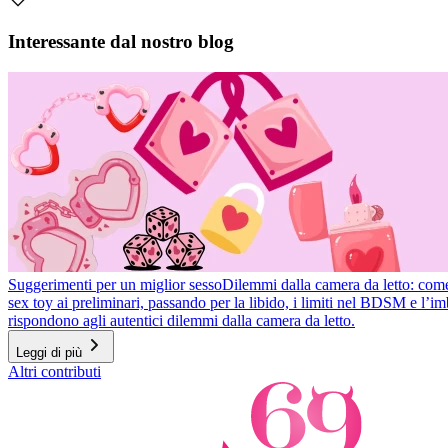
Item
1
Interessante dal nostro blog
of
2
Suggerimenti per un miglior sesso
Dilemmi dalla camera da letto: come r
sex toy ai preliminari, passando per la libido, i limiti nel BDSM e l’
rispondono agli autentici dilemmi dalla camera da letto.
Leggi di più
Item
Altri contributi
1
of
3