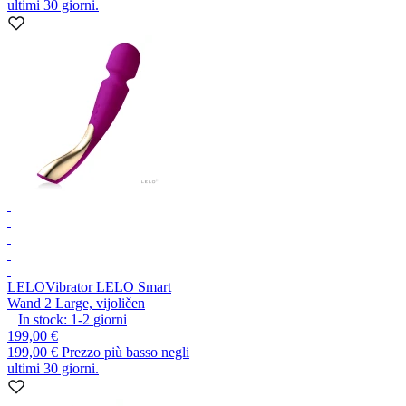
ultimi 30 giorni.
LELO
Vibrator LELO Smart
Wand 2 Large, vijoličen
In stock:
1-2
giorni
199,00 €
199,00 €
Prezzo più basso negli
ultimi 30 giorni.