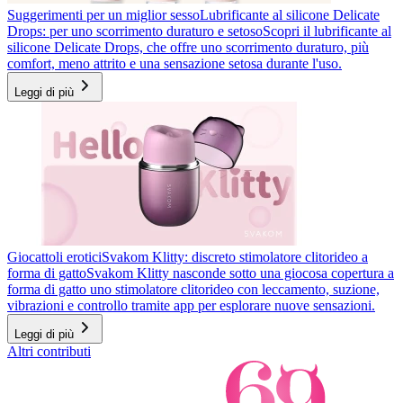
Suggerimenti per un miglior sesso
Lubrificante al silicone Delicate
Drops: per uno scorrimento duraturo e setoso
Scopri il lubrificante al
silicone Delicate Drops, che offre uno scorrimento duraturo, più
comfort, meno attrito e una sensazione setosa durante l'uso.
Leggi di più
Giocattoli erotici
Svakom Klitty: discreto stimolatore clitorideo a
forma di gatto
Svakom Klitty nasconde sotto una giocosa copertura a
forma di gatto uno stimolatore clitorideo con leccamento, suzione,
vibrazioni e controllo tramite app per esplorare nuove sensazioni.
Leggi di più
Altri contributi