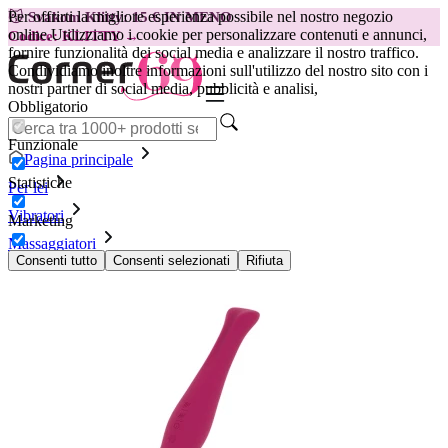
Per offrirti la migliore esperienza possibile nel nostro negozio
😽
Svakom Klitty: 15 € IN MENO
online.
Utilizziamo i cookie per personalizzare contenuti e annunci,
Codice: KLITTY →
fornire funzionalità dei social media e analizzare il nostro traffico.
Condividiamo inoltre informazioni sull'utilizzo del nostro sito con i
nostri partner di social media, pubblicità e analisi,
Obbligatorio
Funzionale
Pagina principale
Statistiche
Per lei
Vibratori
Marketing
Massaggiatori
Massaggiatore Rithual Akasha, rosa
Consenti tutto
Consenti selezionati
Rifiuta