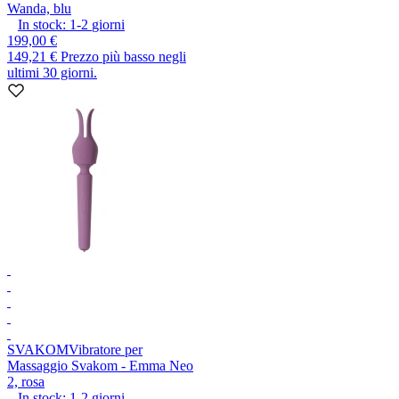
Wanda, blu
In stock:
1-2
giorni
199,00 €
149,21 €
Prezzo più basso negli
ultimi 30 giorni.
SVAKOM
Vibratore per
Massaggio Svakom - Emma Neo
2, rosa
In stock:
1-2
giorni