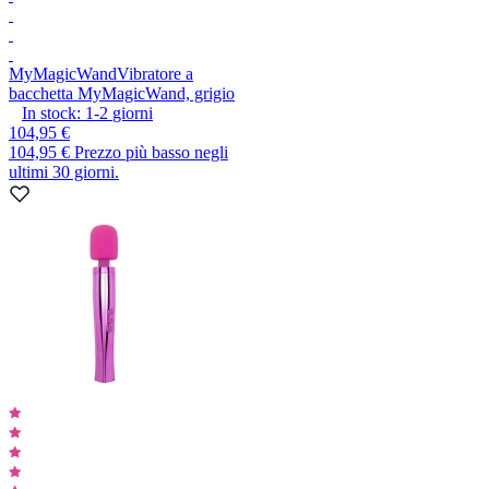
MyMagicWand
Vibratore a
bacchetta MyMagicWand, grigio
In stock:
1-2
giorni
104,95 €
104,95 €
Prezzo più basso negli
ultimi 30 giorni.