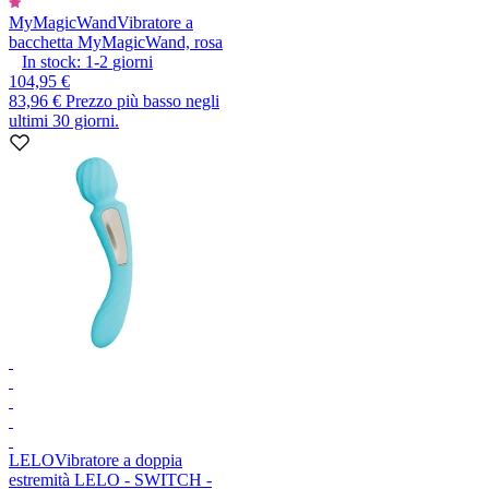
MyMagicWand
Vibratore a
bacchetta MyMagicWand, rosa
In stock:
1-2
giorni
104,95 €
83,96 €
Prezzo più basso negli
ultimi 30 giorni.
LELO
Vibratore a doppia
estremità LELO - SWITCH -