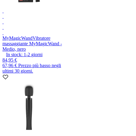
MyMagicWand
Vibratore
massaggiante MyMagicWand -
Medio, nero
In stock:
1-2
giorni
84,95 €
67,96 €
Prezzo più basso negli
ultimi 30 giorni.