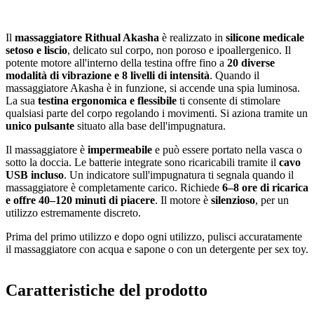
Il
massaggiatore Rithual Akasha
è realizzato in
silicone medicale
setoso e liscio
, delicato sul corpo, non poroso e ipoallergenico. Il
potente motore all'interno della testina offre fino a
20 diverse
modalità di vibrazione e 8 livelli di intensità
. Quando il
massaggiatore Akasha è in funzione, si accende una spia luminosa.
La sua
testina ergonomica e flessibile
ti consente di stimolare
qualsiasi parte del corpo regolando i movimenti. Si aziona tramite un
unico pulsante
situato alla base dell'impugnatura.
Il massaggiatore è
impermeabile
e può essere portato nella vasca o
sotto la doccia. Le batterie integrate sono ricaricabili tramite il
cavo
USB incluso
. Un indicatore sull'impugnatura ti segnala quando il
massaggiatore è completamente carico. Richiede
6–8 ore di ricarica
e offre 40–120 minuti di piacere
. Il motore è
silenzioso
, per un
utilizzo estremamente discreto.
Prima del primo utilizzo e dopo ogni utilizzo, pulisci accuratamente
il massaggiatore con acqua e sapone o con un detergente per sex toy.
Caratteristiche del prodotto