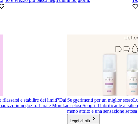
22,46 €
Prezzo più basso negli ultimi 30 giorni.
19
ilassarsi e stabilire dei limiti?
Dai
Suggerimenti per un miglior sesso
Lu
imbarazzo in negozio. Lara e Monika
e setoso
Scopri il lubrificante al sil
meno attrito e una sensazione setosa 
Leggi di più