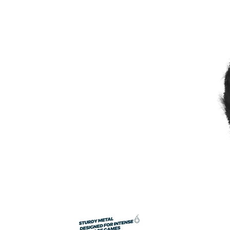
Item
1