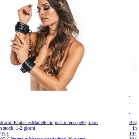
droom Fantasies
Manette ai polsi in eco-pelle, nero
Bedr
n stock:
1-2
giorni
In 
,95 €
19,9