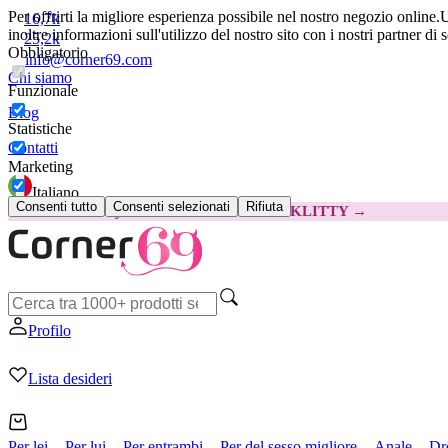
Per offrirti la migliore esperienza possibile nel nostro negozio online.
U
16,7k
inoltre informazioni sull'utilizzo del nostro sito con i nostri partner di 
25,2k
Obbligatorio
info@corner69.com
Chi siamo
Funzionale
Blog
Statistiche
Contatti
Marketing
Italiano
Consenti tutto
Consenti selezionati
Rifiuta
😽
Svakom Klitty: 15 € IN MENO
Codice: KLITTY →
Profilo
Lista desideri
Per lei
Per lui
Per entrambi
Per del sesso migliore
Anale
Dr