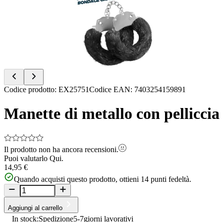
of
5
Item
Codice prodotto
:
EX25751
Codice EAN
:
7403254159891
1
of
Manette di metallo con pelliccia
5
Il prodotto non ha ancora recensioni.
Puoi valutarlo
Qui.
14,95 €
Quando acquisti questo prodotto, ottieni
14
punti fedeltà.
Aggiungi al carrello
In stock:
Spedizione
5-7
giorni lavorativi