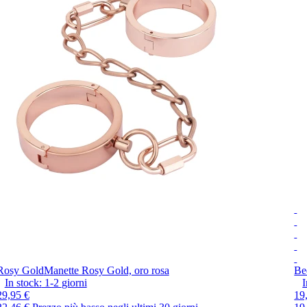
Rosy Gold
Manette Rosy Gold, oro rosa
Be
In stock:
1-2
giorni
I
29,95 €
19