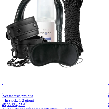
Set fantasia proibita
In stock:
1-2
giorni
45,33 €
64,75 €