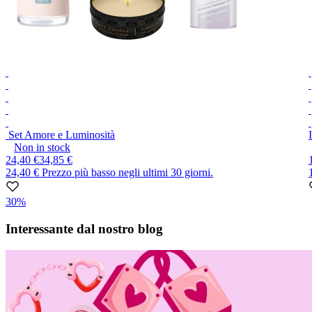
Set Amore e Luminosità
Non in stock
24,40 €
34,85 €
24,40 €
Prezzo più basso negli ultimi 30 giorni.
30%
Item
1
Interessante dal nostro blog
of
10