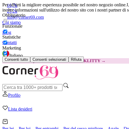
Per offrirti la migliore esperienza possibile nel nostro negozio online.
U
16,7k
inoltre informazioni sull'utilizzo del nostro sito con i nostri partner di 
25,2k
Obbligatorio
info@corner69.com
Chi siamo
Funzionale
Blog
Statistiche
Contatti
Marketing
Italiano
Consenti tutto
Consenti selezionati
Rifiuta
😽
Svakom Klitty: 15 € IN MENO
Codice: KLITTY →
Profilo
Lista desideri
Per lei
Per lui
Per entrambi
Per del sesso migliore
Anale
Dr