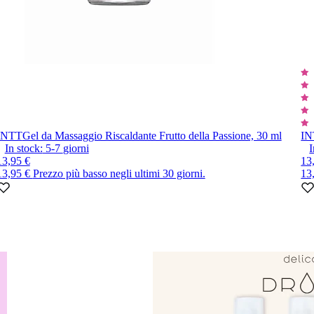
INTT
Gel da Massaggio Riscaldante Frutto della Passione, 30 ml
IN
In stock:
5-7
giorni
I
13,95 €
13
13,95 €
Prezzo più basso negli ultimi 30 giorni.
13