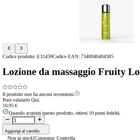
of
2
Item
Codice prodotto
:
E31459
Codice EAN
:
7340040404585
1
of
Lozione da massaggio Fruity Lov
2
Il prodotto non ha ancora recensioni.
Puoi valutarlo
Qui.
10,95 €
Quando acquisti questo prodotto, ottieni
10
punti fedeltà.
Aggiungi al carrello
Non in stock!
Consegna: Controlla