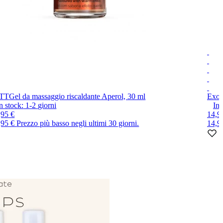
TT
Gel da massaggio riscaldante Aperol, 30 ml
Exot
n stock:
1-2
giorni
In 
,95 €
14,9
,95 €
Prezzo più basso negli ultimi 30 giorni.
14,9