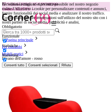
Per offrirti la migliore esperienza possibile nel nostro negozio
😽
Svakom Klitty: 15 € IN MENO
online.
Utilizziamo i cookie per personalizzare contenuti e annunci,
Codice: KLITTY →
fornire funzionalità dei social media e analizzare il nostro traffico.
Condividiamo inoltre informazioni sull'utilizzo del nostro sito con i
nostri partner di social media, pubblicità e analisi,
Obbligatorio
Funzionale
Pagina principale
Statistiche
Per entrambi
Mobili erotici
Marketing
Divano dell'amore - rosso
Consenti tutto
Consenti selezionati
Rifiuta