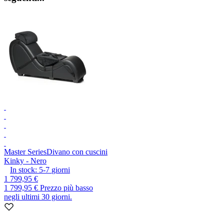
Master Series
Divano con cuscini
Kinky - Nero
In stock:
5-7
giorni
1 799,95 €
1 799,95 €
Prezzo più basso
negli ultimi 30 giorni.