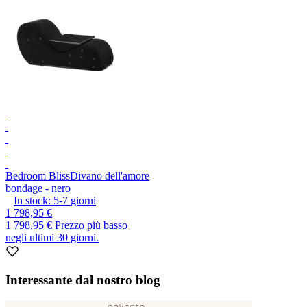
Bedroom Bliss
Divano dell'amore
bondage - nero
In stock:
5-7
giorni
1 798,95 €
1 798,95 €
Prezzo più basso
negli ultimi 30 giorni.
Interessante dal nostro blog