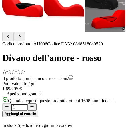
Item
Codice prodotto
:
AH096
Codice EAN
:
0848518049520
1
of
Divano dell'amore - rosso
13
Il prodotto non ha ancora recensioni.
Puoi valutarlo
Qui.
1 698,95 €
Spedizione gratuita
Quando acquisti questo prodotto, ottieni
1698
punti fedeltà.
Aggiungi al carrello
In stock:
Spedizione
5-7
giorni lavorativi