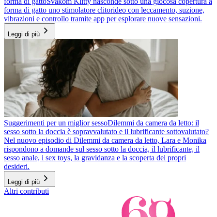
forma di gatto
Svakom Klitty nasconde sotto una giocosa copertura a
forma di gatto uno stimolatore clitorideo con leccamento, suzione,
vibrazioni e controllo tramite app per esplorare nuove sensazioni.
Leggi di più
Suggerimenti per un miglior sesso
Dilemmi da camera da letto: il
sesso sotto la doccia è sopravvalutato e il lubrificante sottovalutato?
Nel nuovo episodio di Dilemmi da camera da letto, Lara e Monika
rispondono a domande sul sesso sotto la doccia, il lubrificante, il
sesso anale, i sex toys, la gravidanza e la scoperta dei propri
desideri.
Leggi di più
Altri contributi