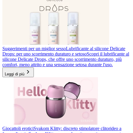
Suggerimenti per un miglior sesso
Lubrificante al silicone Delicate
Drops: per uno scorrimento duraturo e setoso
Scopri il lubrificante al
silicone Delicate Drops, che offre uno scorrimento duraturo, più
comfort, meno attrito e una sensazione setosa durante l'uso.
Leggi di più
Giocattoli erotici
Svakom Klitty: discreto stimolatore clitorideo a