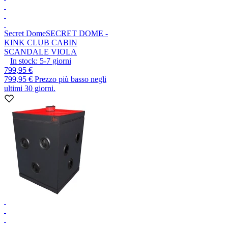
Secret Dome
SECRET DOME -
KINK CLUB CABIN
SCANDALE VIOLA
In stock:
5-7
giorni
799,95 €
799,95 €
Prezzo più basso negli
ultimi 30 giorni.