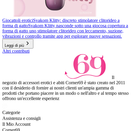
Giocattoli erotici
Svakom Klitty: discreto stimolatore clitorideo a
forma di gatto
Svakom Klitty nasconde sotto una giocosa copertura a
forma di gatto uno stimolatore clitorideo con leccamento, suzione,
vibrazioni e controllo tramite app per esplorare nuove sensazioni.
Leggi di più
Altri contributi
Il
negozio di accessori erotici e abiti Corner69 è stato creato nel 2011
con il desiderio di fornire ai nostri clienti un'ampia gamma di
prodotti che portano piacere in un modo o nell'altro e al tempo stesso
offrono un'eccellente esperienz
Categorie
Assistenza e consigli
Il Mio Account
Corner69