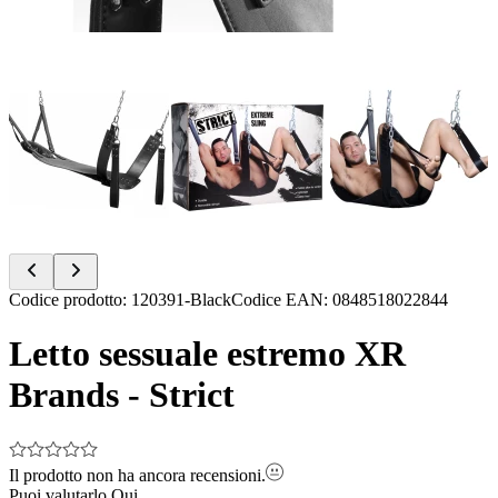
Item
Codice prodotto
:
120391-Black
Codice EAN
:
0848518022844
1
of
Letto sessuale estremo XR
7
Brands - Strict
Il prodotto non ha ancora recensioni.
Puoi valutarlo
Qui.