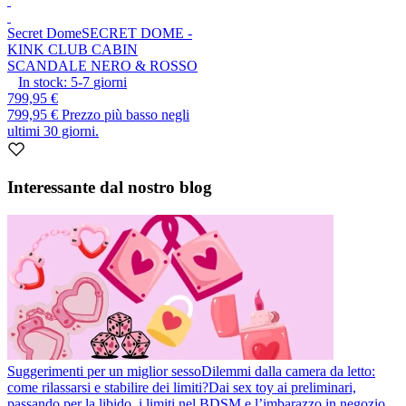
Secret Dome
SECRET DOME -
KINK CLUB CABIN
SCANDALE NERO & ROSSO
In stock:
5-7
giorni
799,95 €
799,95 €
Prezzo più basso negli
ultimi 30 giorni.
Interessante dal nostro blog
Suggerimenti per un miglior sesso
Dilemmi dalla camera da letto:
come rilassarsi e stabilire dei limiti?
Dai sex toy ai preliminari,
passando per la libido, i limiti nel BDSM e l’imbarazzo in negozio.