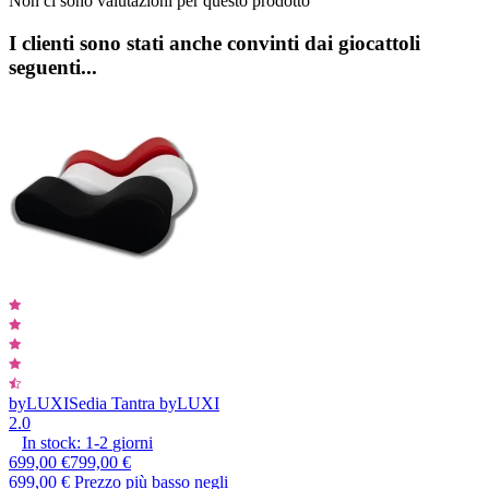
Non ci sono valutazioni per questo prodotto
I clienti sono stati anche convinti dai giocattoli
seguenti...
byLUXI
Sedia Tantra byLUXI
2.0
In stock:
1-2
giorni
699,00 €
799,00 €
699,00 €
Prezzo più basso negli