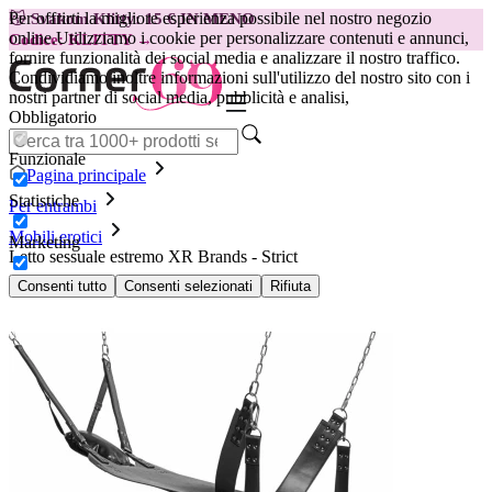
Per offrirti la migliore esperienza possibile nel nostro negozio
😽
Svakom Klitty: 15 € IN MENO
online.
Utilizziamo i cookie per personalizzare contenuti e annunci,
Codice: KLITTY →
fornire funzionalità dei social media e analizzare il nostro traffico.
Condividiamo inoltre informazioni sull'utilizzo del nostro sito con i
nostri partner di social media, pubblicità e analisi,
Obbligatorio
Funzionale
Pagina principale
Statistiche
Per entrambi
Mobili erotici
Marketing
Letto sessuale estremo XR Brands - Strict
Consenti tutto
Consenti selezionati
Rifiuta