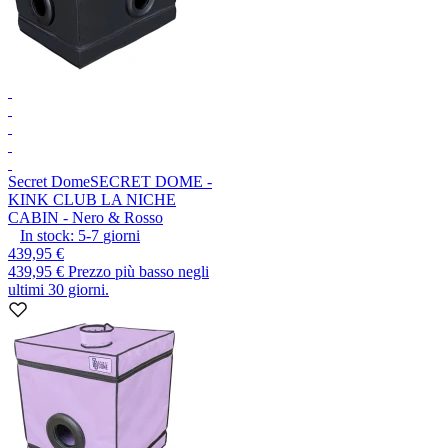
Secret Dome
SECRET DOME -
KINK CLUB LA NICHE
CABIN - Nero & Rosso
In stock:
5-7
giorni
439,95 €
439,95 €
Prezzo più basso negli
ultimi 30 giorni.