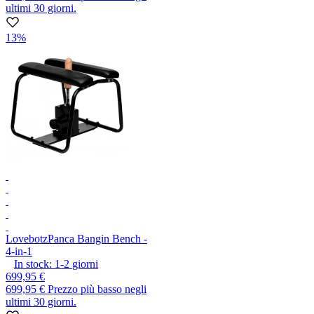
ultimi 30 giorni.
13%
Lovebotz
Panca Bangin Bench -
4-in-1
In stock:
1-2
giorni
699,95 €
699,95 €
Prezzo più basso negli
ultimi 30 giorni.