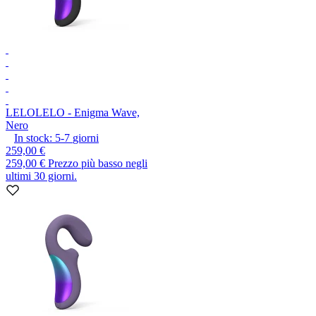
LELO
LELO - Enigma Wave,
Nero
In stock:
5-7
giorni
259,00 €
259,00 €
Prezzo più basso negli
ultimi 30 giorni.