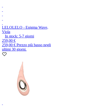
LELO
LELO - Enigma Wave,
Viola
In stock:
5-7
giorni
259,00 €
259,00 €
Prezzo più basso negli
ultimi 30 giorni.