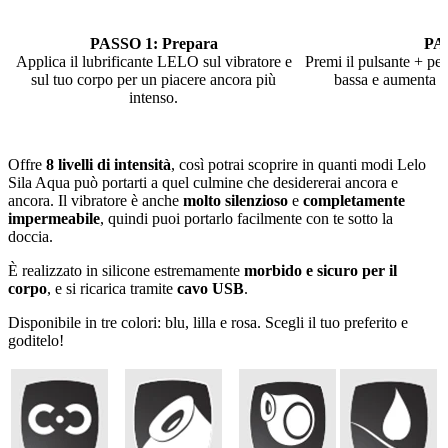
PASSO 1: Prepara
PAS
Applica il lubrificante LELO sul vibratore e
Premi il pulsante + per 
sul tuo corpo per un piacere ancora più
bassa e aumenta la
intenso.
Offre
8 livelli di intensità
, così potrai scoprire in quanti modi Lelo
Sila Aqua può portarti a quel culmine che desidererai ancora e
ancora. Il vibratore è anche
molto silenzioso
e
completamente
impermeabile
, quindi puoi portarlo facilmente con te sotto la
doccia.
È realizzato in silicone estremamente
morbido e sicuro per il
corpo
, e si ricarica tramite
cavo USB
.
Disponibile in tre colori: blu, lilla e rosa. Scegli il tuo preferito e
goditelo!