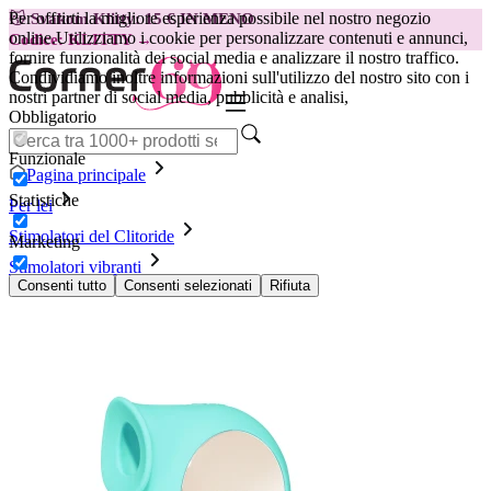
Per offrirti la migliore esperienza possibile nel nostro negozio
😽
Svakom Klitty: 15 € IN MENO
online.
Utilizziamo i cookie per personalizzare contenuti e annunci,
Codice: KLITTY →
fornire funzionalità dei social media e analizzare il nostro traffico.
Condividiamo inoltre informazioni sull'utilizzo del nostro sito con i
nostri partner di social media, pubblicità e analisi,
Obbligatorio
Funzionale
Pagina principale
Statistiche
Per lei
Stimolatori del Clitoride
Marketing
Stimolatori vibranti
Vibratore LELO Sila, Blue
Consenti tutto
Consenti selezionati
Rifiuta