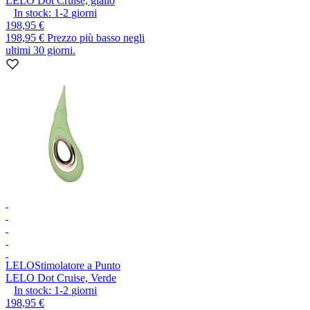
LELO Dot Cruise, giallo
In stock:
1-2
giorni
198,95 €
198,95 €
Prezzo più basso negli
ultimi 30 giorni.
LELO
Stimolatore a Punto
LELO Dot Cruise, Verde
In stock:
1-2
giorni
198,95 €