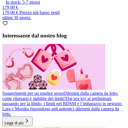
In stock:
5-7
giorni
179,00 €
179,00 €
Prezzo più basso negli
ultimi 30 giorni.
Interessante dal nostro blog
Suggerimenti per un miglior sesso
Dilemmi dalla camera da letto:
come rilassarsi e stabilire dei limiti?
Dai sex toy ai preliminari,
passando per la libido, i limiti nel BDSM e l’imbarazzo in negozio.
Lara e Monika rispondono agli autentici dilemmi dalla camera da
letto.
Leggi di più