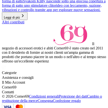
forma di gatto
Svakom Klitty nasconde sotto una giocosa copertura a
forma di gatto uno stimolatore clitorideo con leccamento, suzione,
vibrazioni e controllo tramite app per esplorare nuove sensazioni.
Leggi di più
Altri contributi
Il
negozio di accessori erotici e abiti Corner69 è stato creato nel 2011
con il desiderio di fornire ai nostri clienti un'ampia gamma di
prodotti che portano piacere in un modo o nell'altro e al tempo stesso
offrono un'eccellente esperienz
Categorie
Assistenza e consigli
Il Mio Account
Corner69
Contatti
© 2026 Corner69
Condizioni generali
Protezione dei dati
Cambio o
restituzione della merce
Consegna
Confezione regalo