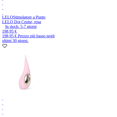
LELO
Stimolatore a Punto
LELO Dot Cruise, rosa
In stock:
5-7
giorni
198,95 €
198,95 €
Prezzo più basso negli
ultimi 30 giorni.