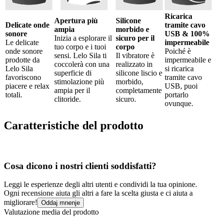
Ricarica
Apertura più
Silicone
Delicate onde
tramite cavo
ampia
morbido e
sonore
USB & 100%
Inizia a esplorare il
sicuro per il
Le delicate
impermeabile
tuo corpo e i tuoi
corpo
onde sonore
Poiché è
sensi. Lelo Sila ti
Il vibratore è
prodotte da
impermeabile e
coccolerà con una
realizzato in
Lelo Sila
si ricarica
superficie di
silicone liscio e
favoriscono
tramite cavo
stimolazione più
morbido,
piacere e relax
USB, puoi
ampia per il
completamente
totali.
portarlo
clitoride.
sicuro.
ovunque.
Caratteristiche del prodotto
Cosa dicono i nostri clienti soddisfatti?
Leggi le esperienze degli altri utenti e condividi la tua opinione.
Ogni recensione aiuta gli altri a fare la scelta giusta e ci aiuta a
migliorare!
Oddaj mnenje
Valutazione media del prodotto