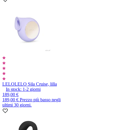
LELO
LELO Sila Cruise, lilla
In stock:
1-2
giorni
189,00 €
189,00 €
Prezzo più basso negli
ultimi 30 giorni.