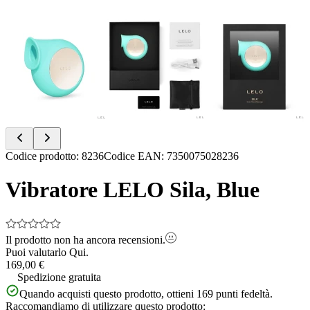
Item
Codice prodotto
:
8236
Codice EAN
:
7350075028236
1
of
Vibratore LELO Sila, Blue
3
Il prodotto non ha ancora recensioni.
Puoi valutarlo
Qui.
169,00 €
Spedizione gratuita
Quando acquisti questo prodotto, ottieni
169
punti fedeltà.
Raccomandiamo di utilizzare questo prodotto: