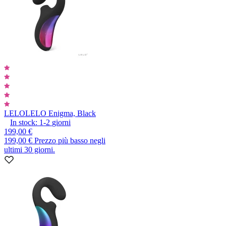
LELO
LELO Enigma, Black
In stock:
1-2
giorni
199,00 €
199,00 €
Prezzo più basso negli
ultimi 30 giorni.