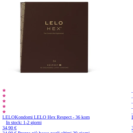
LELO
Kondomi LELO Hex Respect - 36 kom
In stock:
1-2
giorni
34,90 €