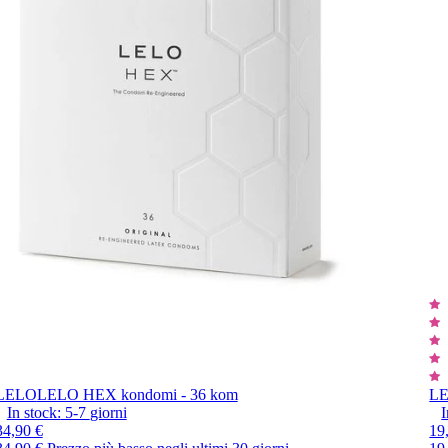
LELO
LELO HEX kondomi - 36 kom
L
In stock:
5-7
giorni
I
34,90 €
19