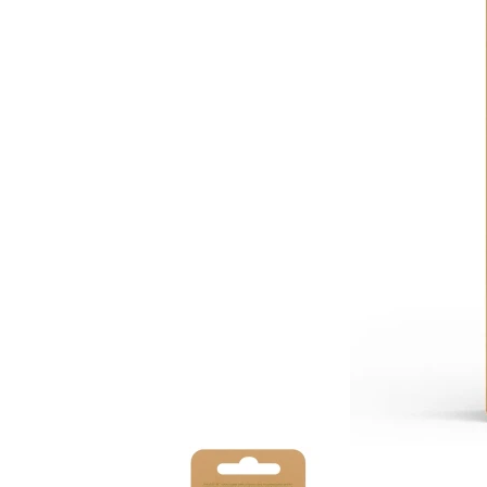
Item
1