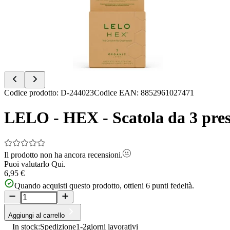
of
8
Item
Codice prodotto
:
D-244023
Codice EAN
:
8852961027471
1
of
LELO - HEX - Scatola da 3 prese
8
Il prodotto non ha ancora recensioni.
Puoi valutarlo
Qui.
6,95 €
Quando acquisti questo prodotto, ottieni
6
punti fedeltà.
Aggiungi al carrello
In stock:
Spedizione
1-2
giorni lavorativi