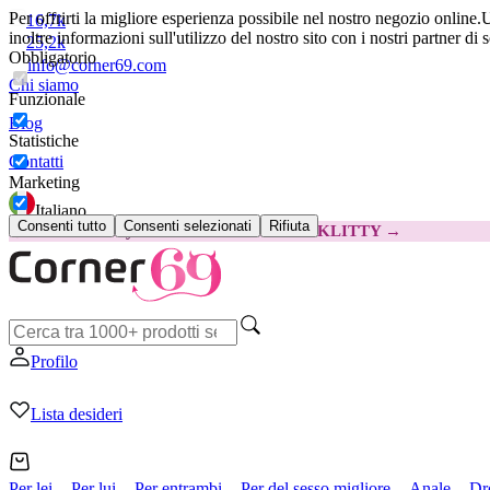
Per offrirti la migliore esperienza possibile nel nostro negozio online.
U
16,7k
inoltre informazioni sull'utilizzo del nostro sito con i nostri partner di 
25,2k
Obbligatorio
info@corner69.com
Chi siamo
Funzionale
Blog
Statistiche
Contatti
Marketing
Italiano
Consenti tutto
Consenti selezionati
Rifiuta
😽
Svakom Klitty: 15 € IN MENO
Codice: KLITTY →
Profilo
Lista desideri
Per lei
Per lui
Per entrambi
Per del sesso migliore
Anale
Dr