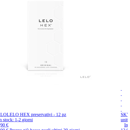
ELO
LELO HEX preservativi - 12 pz
SK
n stock:
1-2
giorni
unità
,90 €
In 