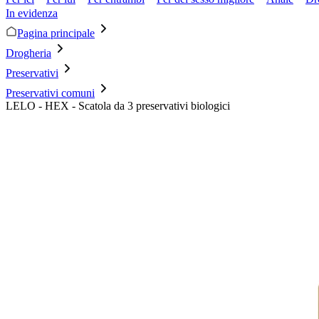
In evidenza
Pagina principale
Drogheria
Preservativi
Preservativi comuni
LELO - HEX - Scatola da 3 preservativi biologici