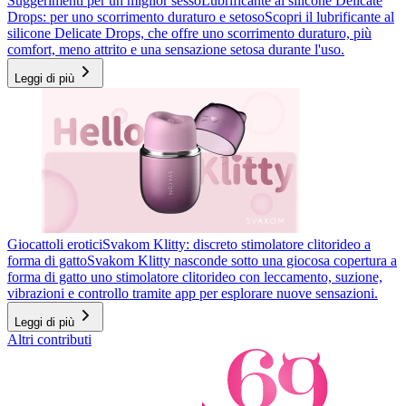
Suggerimenti per un miglior sesso
Lubrificante al silicone Delicate
Drops: per uno scorrimento duraturo e setoso
Scopri il lubrificante al
silicone Delicate Drops, che offre uno scorrimento duraturo, più
comfort, meno attrito e una sensazione setosa durante l'uso.
Leggi di più
Giocattoli erotici
Svakom Klitty: discreto stimolatore clitorideo a
forma di gatto
Svakom Klitty nasconde sotto una giocosa copertura a
forma di gatto uno stimolatore clitorideo con leccamento, suzione,
vibrazioni e controllo tramite app per esplorare nuove sensazioni.
Leggi di più
Altri contributi