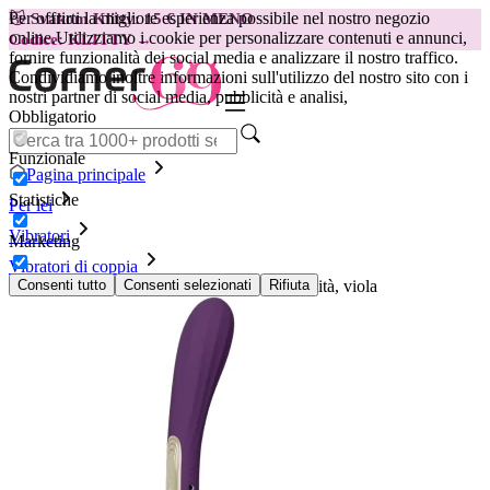
Per offrirti la migliore esperienza possibile nel nostro negozio
😽
Svakom Klitty: 15 € IN MENO
online.
Utilizziamo i cookie per personalizzare contenuti e annunci,
Codice: KLITTY →
fornire funzionalità dei social media e analizzare il nostro traffico.
Condividiamo inoltre informazioni sull'utilizzo del nostro sito con i
nostri partner di social media, pubblicità e analisi,
Obbligatorio
Funzionale
Pagina principale
Statistiche
Per lei
Vibratori
Marketing
Vibratori di coppia
LELO Boomerang vibratore a doppia estremità, viola
Consenti tutto
Consenti selezionati
Rifiuta