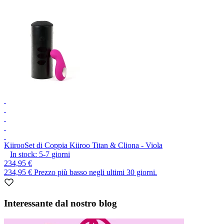
Kiiroo
Set di Coppia Kiiroo Titan & Cliona - Viola
In stock:
5-7
giorni
234,95 €
234,95 €
Prezzo più basso negli ultimi 30 giorni.
Item
1
Interessante dal nostro blog
of
1