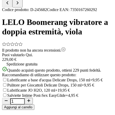
Item
Codice prodotto
:
D-245682
Codice EAN
:
7350167260292
1
of
LELO Boomerang vibratore a
5
doppia estremità, viola
Il prodotto non ha ancora recensioni.
Puoi valutarlo
Qui.
229,00 €
Spedizione gratuita
Quando acquisti questo prodotto, ottieni
229
punti fedeltà.
Raccomandiamo di utilizzare questo prodotto:
Lubrificante a base d'acqua Delicate Drops, 150 ml
+9,95 €
Pulitore per Giocattoli Delicate Drops, 150 ml
+9,95 €
Lubrificante JO H2O, 120 ml
+19,95 €
Salviette Intime Post-Sex EasyGlide
+4,95 €
Aggiungi al carrello