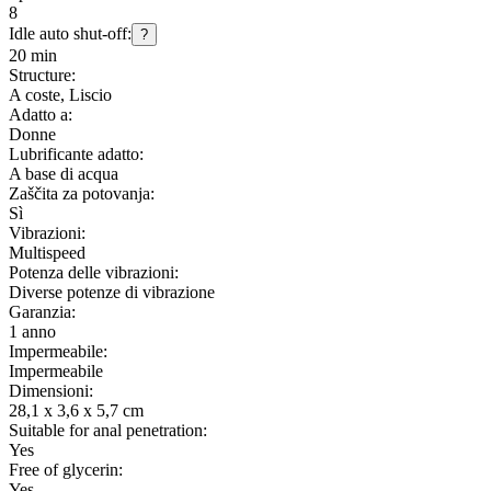
8
Idle auto shut-off:
?
20 min
Structure:
A coste, Liscio
Adatto a:
Donne
Lubrificante adatto:
A base di acqua
Zaščita za potovanja:
Sì
Vibrazioni:
Multispeed
Potenza delle vibrazioni:
Diverse potenze di vibrazione
Garanzia:
1 anno
Impermeabile:
Impermeabile
Dimensioni:
28,1 x 3,6 x 5,7 cm
Suitable for anal penetration:
Yes
Free of glycerin:
Yes