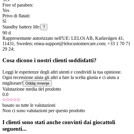
Free of paraben:
Yes
Privo di flatati:
Sì
Standby battery life:
?
90 d
Rappresentante autorizzato nell'UE:
LELOi AB
, Karlavägen 41
,
11431
, Sweden;
emea-support@lelocustomercare.com;
+33 1 70 71
29 24;
Cosa dicono i nostri clienti soddisfatti?
Leggi le esperienze degli altri utenti e condividi la tua opinione.
Ogni recensione aiuta gli altri a fare la scelta giusta e ci aiuta a
migliorare!
Oddaj mnenje
Valutazione media del prodotto
0.0
basato su tutte le valutazioni
Non ci sono valutazioni per questo prodotto
I clienti sono stati anche convinti dai giocattoli
seguenti...