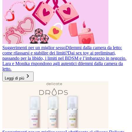
Suggerimenti per un miglior sesso
Dilemmi dalla camera da letto:
come rilassarsi e stabilire dei limiti?
Dai sex toy ai preliminari,
passando per la libido, i limiti nel BDSM e l’imbarazzo in negozio.
Lara e Monika rispondono agli autentici dilemmi dalla camera da
letto.
Leggi di più