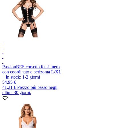
Passion
BES corsetto fetish nero
con coordinato e perizoma L/XL
In stock:
1-2
giorni
54,95 €
41,21 €
Prezzo più basso negli
ultimi 30 giorni.