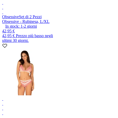
Obsessive
Set di 2 Pezzi
Obsessive - Rubinesa, L/XL
In stock:
1-2
giorni
42,95 €
42,95 €
Prezzo più basso negli
ultimi 30 giorni.