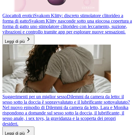
Giocattoli erotici
Svakom Klitty: discreto stimolatore clitorideo a
forma di gatto
Svakom Klitty nasconde sotto una giocosa copertura a
forma di gatto uno stimolatore clitorideo con leccamento, suzione,
vibrazioni e controllo tramite app per esplorare nuove sensazioni.
Leggi di più
Suggerimenti per un miglior sesso
Dilemmi da camera da letto: il
sesso sotto la doccia è sopravvalutato e il lubrificante sottovalutato?
Nel nuovo episodio di Dilemmi da camera da letto, Lara e Monika
rispondono a domande sul sesso sotto la doccia, il lubrificante, il
sesso anale, i sex toys, la gravidanza e la scoperta dei propri
desideri.
Leggi di più