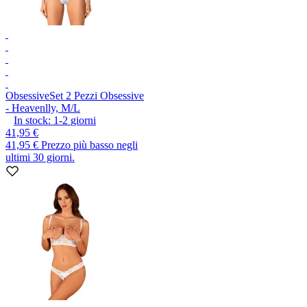
Obsessive
Set 2 Pezzi Obsessive
- Heavenlly, M/L
In stock:
1-2
giorni
41,95 €
41,95 €
Prezzo più basso negli
ultimi 30 giorni.