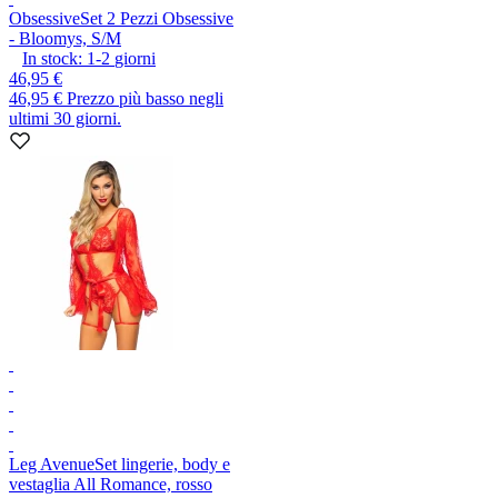
Obsessive
Set 2 Pezzi Obsessive
- Bloomys, S/M
In stock:
1-2
giorni
46,95 €
46,95 €
Prezzo più basso negli
ultimi 30 giorni.
Leg Avenue
Set lingerie, body e
vestaglia All Romance, rosso