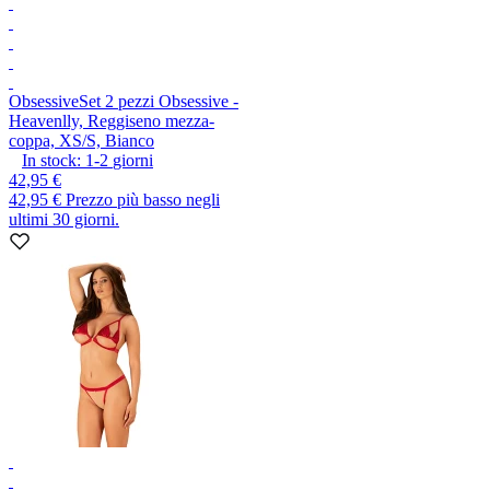
Obsessive
Set 2 pezzi Obsessive -
Heavenlly, Reggiseno mezza-
coppa, XS/S, Bianco
In stock:
1-2
giorni
42,95 €
42,95 €
Prezzo più basso negli
ultimi 30 giorni.