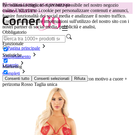
Per offrirti la migliore esperienza possibile nel nostro negozio
😽
Svakom Klitty: 15 € IN MENO
online.
Utilizziamo i cookie per personalizzare contenuti e annunci,
Codice: KLITTY →
fornire funzionalità dei social media e analizzare il nostro traffico.
Condividiamo inoltre informazioni sull'utilizzo del nostro sito con i
nostri partner di social media, pubblicità e analisi,
Obbligatorio
Funzionale
Pagina principale
Statistiche
Abbigliamento
Lingerie
Marketing
Completi
LEG AVENUE - Reggiseno a coppe aperte con motivo a cuore +
Consenti tutto
Consenti selezionati
Rifiuta
perizoma Rosso Taglia unica