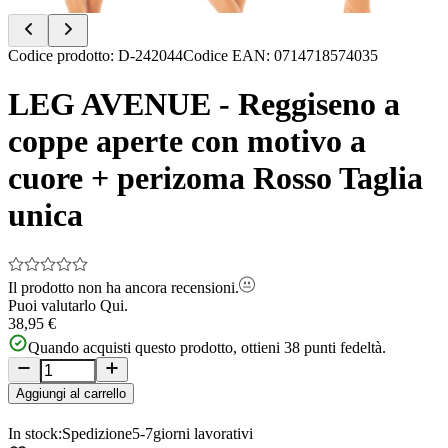
Item
Codice prodotto
:
D-242044
Codice EAN
:
0714718574035
1
of
LEG AVENUE - Reggiseno a
5
coppe aperte con motivo a
cuore + perizoma Rosso Taglia
unica
Il prodotto non ha ancora recensioni.
Puoi valutarlo
Qui.
38,95 €
Quando acquisti questo prodotto, ottieni
38
punti fedeltà.
Aggiungi al carrello
In stock:
Spedizione
5-7
giorni lavorativi