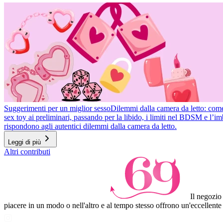
7
Suggerimenti per un miglior sesso
Dilemmi dalla camera da letto: come r
sex toy ai preliminari, passando per la libido, i limiti nel BDSM e l’
rispondono agli autentici dilemmi dalla camera da letto.
Leggi di più
Item
Altri contributi
1
of
3
Il negozio
piacere in un modo o nell'altro e al tempo stesso offrono un'eccellente