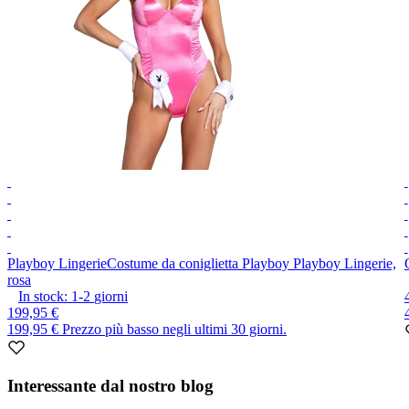
Playboy Lingerie
Costume da coniglietta Playboy Playboy Lingerie,
rosa
In stock:
1-2
giorni
199,95 €
199,95 €
Prezzo più basso negli ultimi 30 giorni.
Item
1
Interessante dal nostro blog
of