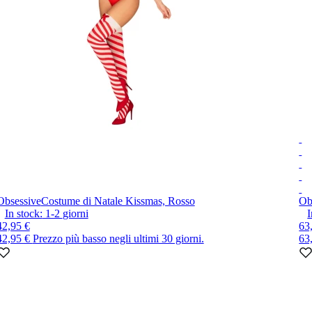
Obsessive
Costume di Natale Kissmas, Rosso
Ob
In stock:
1-2
giorni
I
42,95 €
63
42,95 €
Prezzo più basso negli ultimi 30 giorni.
63