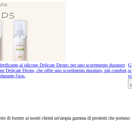
brificante al silicone Delicate Drops: per uno scorrimento duraturo
Gio
icone Delicate Drops, che offre uno scorrimento duraturo, più comfort,
sot
durante l'uso.
vib
Le
erio di fornire ai nostri clienti un'ampia gamma di prodotti che portano