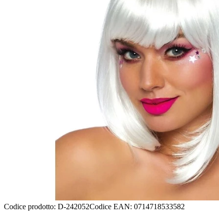
Codice prodotto
:
D-242052
Codice EAN
:
0714718533582