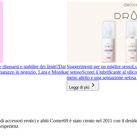
ilassarsi e stabilire dei limiti?
Dai
Suggerimenti per un miglior sesso
Lu
imbarazzo in negozio. Lara e Monika
e setoso
Scopri il lubrificante al sil
meno attrito e una sensazione setosa 
Leggi di più
 di accessori erotici e abiti Corner69 è stato creato nel 2011 con il desid
 esperienz