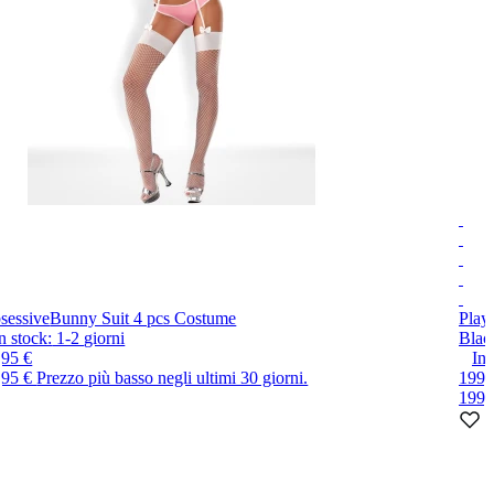
sessive
Bunny Suit 4 pcs Costume
Play
n stock:
1-2
giorni
Blac
,95 €
In 
,95 €
Prezzo più basso negli ultimi 30 giorni.
199,
199,