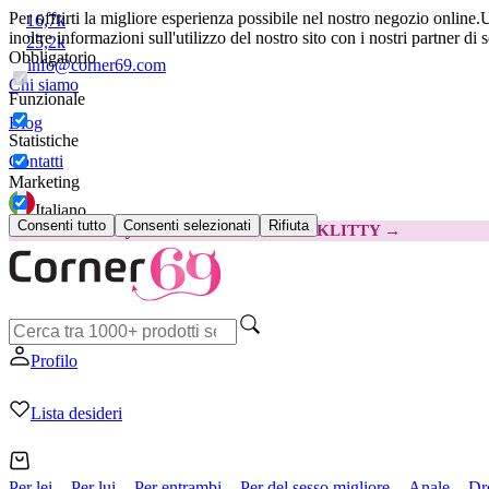
Per offrirti la migliore esperienza possibile nel nostro negozio online.
U
16,7k
inoltre informazioni sull'utilizzo del nostro sito con i nostri partner di 
25,2k
Obbligatorio
info@corner69.com
Chi siamo
Funzionale
Blog
Statistiche
Contatti
Marketing
Italiano
Consenti tutto
Consenti selezionati
Rifiuta
😽
Svakom Klitty: 15 € IN MENO
Codice: KLITTY →
Profilo
Lista desideri
Per lei
Per lui
Per entrambi
Per del sesso migliore
Anale
Dr