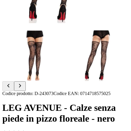
Item
Codice prodotto
:
D-243073
Codice EAN
:
0714718575025
1
of
LEG AVENUE - Calze senza
2
piede in pizzo floreale - nero