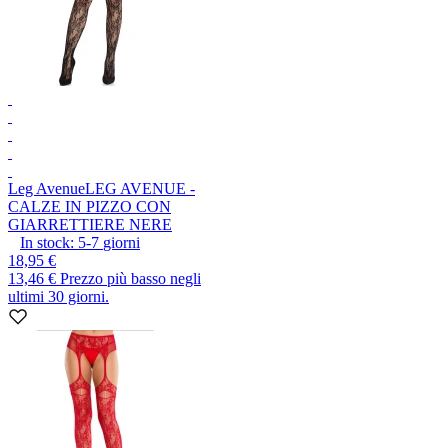
Leg Avenue
LEG AVENUE -
CALZE IN PIZZO CON
GIARRETTIERE NERE
In stock:
5-7
giorni
18,95 €
13,46 €
Prezzo più basso negli
ultimi 30 giorni.