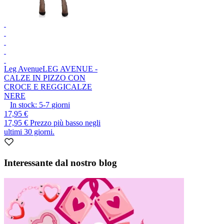
Leg Avenue
LEG AVENUE -
CALZE IN PIZZO CON
CROCE E REGGICALZE
NERE
In stock:
5-7
giorni
17,95 €
17,95 €
Prezzo più basso negli
ultimi 30 giorni.
Interessante dal nostro blog