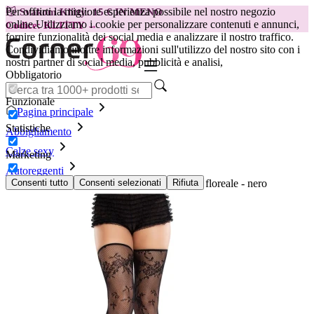
Per offrirti la migliore esperienza possibile nel nostro negozio
😽
Svakom Klitty: 15 € IN MENO
online.
Utilizziamo i cookie per personalizzare contenuti e annunci,
Codice: KLITTY →
fornire funzionalità dei social media e analizzare il nostro traffico.
Condividiamo inoltre informazioni sull'utilizzo del nostro sito con i
nostri partner di social media, pubblicità e analisi,
Obbligatorio
Funzionale
Pagina principale
Statistiche
Abbigliamento
Calze sexy
Marketing
Autoreggenti
LEG AVENUE - Calze senza piede in pizzo floreale - nero
Consenti tutto
Consenti selezionati
Rifiuta