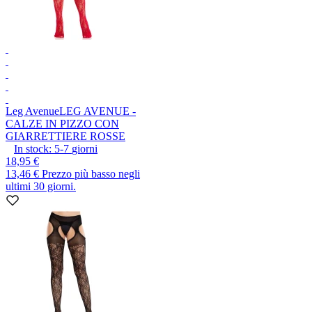
Leg Avenue
LEG AVENUE -
CALZE IN PIZZO CON
GIARRETTIERE ROSSE
In stock:
5-7
giorni
18,95 €
13,46 €
Prezzo più basso negli
ultimi 30 giorni.