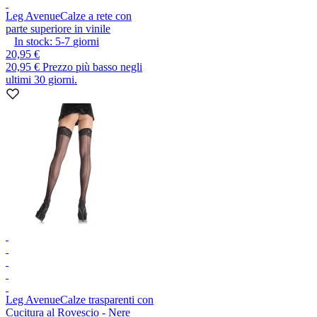
Leg Avenue
Calze a rete con
parte superiore in vinile
In stock:
5-7
giorni
20,95 €
20,95 €
Prezzo più basso negli
ultimi 30 giorni.
Leg Avenue
Calze trasparenti con
Cucitura al Rovescio - Nere