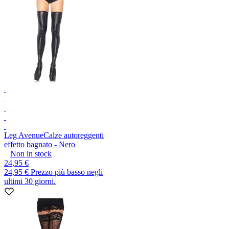
Leg Avenue
Calze autoreggenti
effetto bagnato - Nero
Non in stock
24,95 €
24,95 €
Prezzo più basso negli
ultimi 30 giorni.