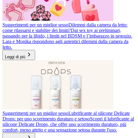
Suggerimenti per un miglior sesso
Dilemmi dalla camera da letto:
come rilassarsi e stabilire dei limiti?
Dai sex toy ai preliminari,
passando per la libido, i limiti nel BDSM e l’imbarazzo in negozio.
Lara e Monika rispondono agli autentici dilemmi dalla camera da
letto.
Leggi di più
Suggerimenti per un miglior sesso
Lubrificante al silicone Delicate
Drops: per uno scorrimento duraturo e setoso
Scopri il lubrificante al
silicone Delicate Drops, che offre uno scorrimento duraturo, più
comfort, meno attrito e una sensazione setosa durante l'uso.