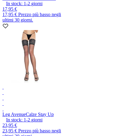
In stock:
1-2
giorni
17,95 €
17,95 €
Prezzo più basso negli
ultimi 30 giorni.
Leg Avenue
Calze Stay Up
In stock:
1-2
giorni
23,95 €
23,95 €
Prezzo più basso negli