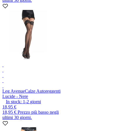
ultimi 30 giorni.
Leg Avenue
Calze Autoreggenti
Lucide - Nere
In stock:
1-2
giorni
18,95 €
18,95 €
Prezzo più basso negli
ultimi 30 giorni.