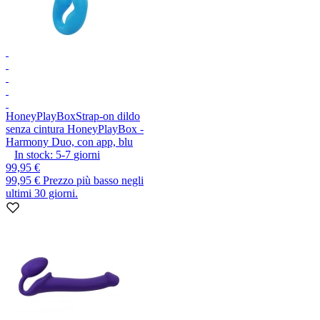
HoneyPlayBox
Strap-on dildo
senza cintura HoneyPlayBox -
Harmony Duo, con app, blu
In stock:
5-7
giorni
99,95 €
99,95 €
Prezzo più basso negli
ultimi 30 giorni.