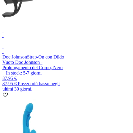
Doc Johnson
Strap-On con Dildo
Vuoto Doc Johnson -
Prolungamento del Corpo, Nero
In stock:
5-7
giorni
87,95 €
87,95 €
Prezzo più basso negli
ultimi 30 giorni.