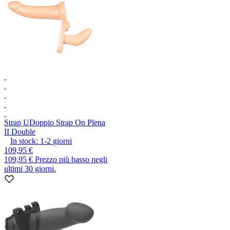
Strap U
Doppio Strap On Plena
II Double
In stock:
1-2
giorni
109,95 €
109,95 €
Prezzo più basso negli
ultimi 30 giorni.