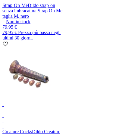
Strap-On-Me
Dildo strap-on
senza imbracatura Strap On Me,
taglia M, nero
Non in stock
79,95 €
79,95 €
Prezzo più basso negli
ultimi 30 giorni.
Creature Cocks
Dildo Creature