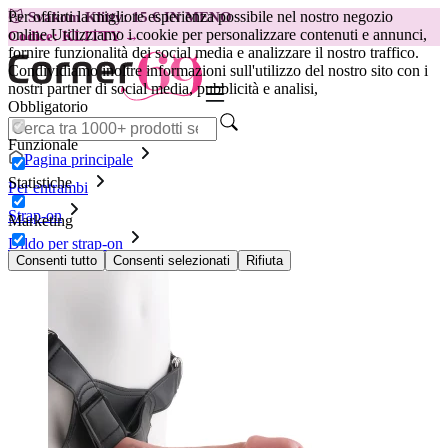
Per offrirti la migliore esperienza possibile nel nostro negozio
😽
Svakom Klitty: 15 € IN MENO
online.
Utilizziamo i cookie per personalizzare contenuti e annunci,
Codice: KLITTY →
fornire funzionalità dei social media e analizzare il nostro traffico.
Condividiamo inoltre informazioni sull'utilizzo del nostro sito con i
nostri partner di social media, pubblicità e analisi,
Obbligatorio
Funzionale
Pagina principale
Statistiche
Per entrambi
Strap-on
Marketing
Dildo per strap-on
King Cock Strap-On Harness - 23 cm
Consenti tutto
Consenti selezionati
Rifiuta