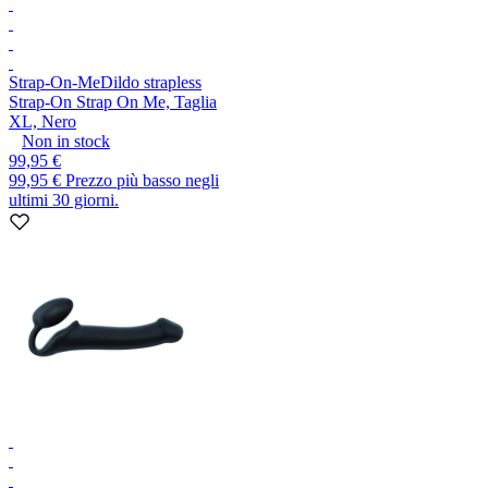
Strap-On-Me
Dildo strapless
Strap-On Strap On Me, Taglia
XL, Nero
Non in stock
99,95 €
99,95 €
Prezzo più basso negli
ultimi 30 giorni.