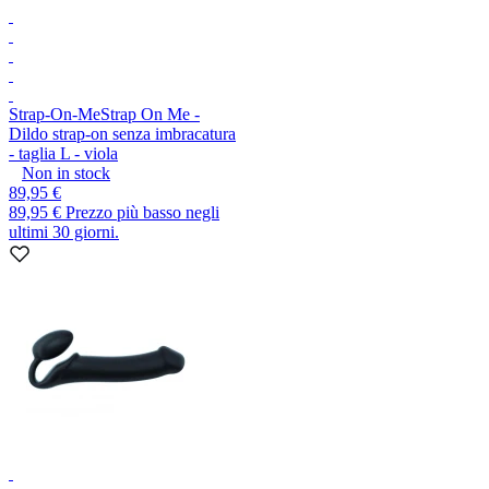
Strap-On-Me
Strap On Me -
Dildo strap-on senza imbracatura
- taglia L - viola
Non in stock
89,95 €
89,95 €
Prezzo più basso negli
ultimi 30 giorni.