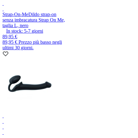
Strap-On-Me
Dildo strap-on
senza imbracatura Strap On Me,
taglia L, nero
In stock:
5-7
giorni
89,95 €
89,95 €
Prezzo più basso negli
ultimi 30 giorni.