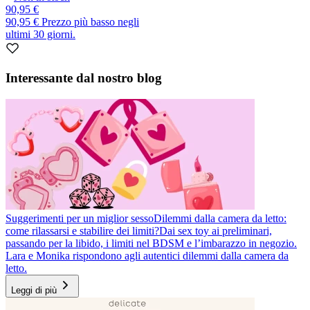
90,95 €
90,95 €
Prezzo più basso negli
ultimi 30 giorni.
Interessante dal nostro blog
Suggerimenti per un miglior sesso
Dilemmi dalla camera da letto:
come rilassarsi e stabilire dei limiti?
Dai sex toy ai preliminari,
passando per la libido, i limiti nel BDSM e l’imbarazzo in negozio.
Lara e Monika rispondono agli autentici dilemmi dalla camera da
letto.
Leggi di più