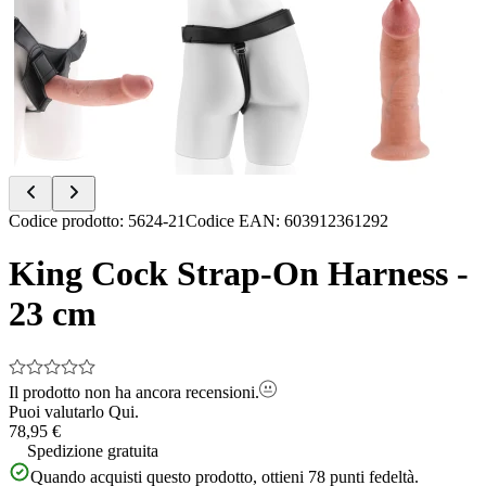
Item
Codice prodotto
:
5624-21
Codice EAN
:
603912361292
1
of
King Cock Strap-On Harness -
8
23 cm
Il prodotto non ha ancora recensioni.
Puoi valutarlo
Qui.
78,95 €
Spedizione gratuita
Quando acquisti questo prodotto, ottieni
78
punti fedeltà.