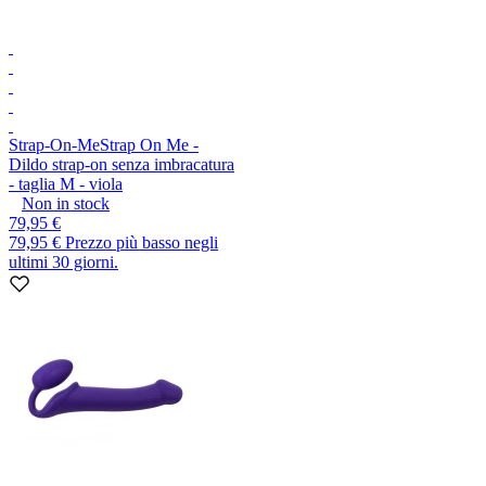
Strap-On-Me
Strap On Me -
Dildo strap-on senza imbracatura
- taglia M - viola
Non in stock
79,95 €
79,95 €
Prezzo più basso negli
ultimi 30 giorni.