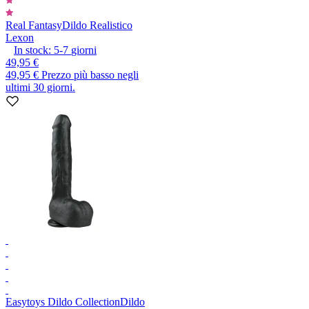
Real Fantasy
Dildo Realistico
Lexon
In stock:
5-7
giorni
49,95 €
49,95 €
Prezzo più basso negli
ultimi 30 giorni.
Easytoys Dildo Collection
Dildo