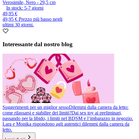
Verosimile, Nero - 29,5 cm
In stock:
5-7
giorni
49,95 €
49,95 €
Prezzo più basso negli
ultimi 30 giorni.
Interessante dal nostro blog
Suggerimenti per un miglior sesso
Dilemmi dalla camera da letto:
come rilassarsi e stabilire dei limiti?
Dai sex toy ai preliminari,
passando per la libido, i limiti nel BDSM e l’imbarazzo in negozio.
Lara e Monika rispondono agli autentici dilemmi dalla camera da
letto.