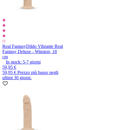
Real Fantasy
Dildo Vibrante Real
Fantasy Deluxe - Winston, 18
cm
In stock:
5-7
giorni
59,95 €
59,95 €
Prezzo più basso negli
ultimi 30 giorni.