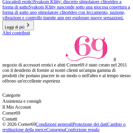
Giocattoli erotici
Svakom Klitty: discreto stimolatore clitorideo a
forma di gatto
Svakom Klitty nasconde sotto una giocosa copertura a
forma di gatto uno stimolatore clitorideo con leccamento, suzione,
vibrazioni e controllo tramite app per esplorare nuove sensazioni.
Leggi di più
Altri contributi
Il
negozio di accessori erotici e abiti Corner69 è stato creato nel 2011
con il desiderio di fornire ai nostri clienti un'ampia gamma di
prodotti che portano piacere in un modo o nell'altro e al tempo stesso
offrono un'eccellente esperienz
Categorie
Assistenza e consigli
Il Mio Account
Corner69
Contatti
© 2026 Corner69
Condizioni generali
Protezione dei dati
Cambio o
restituzione della merce
Consegna
Confezione regalo