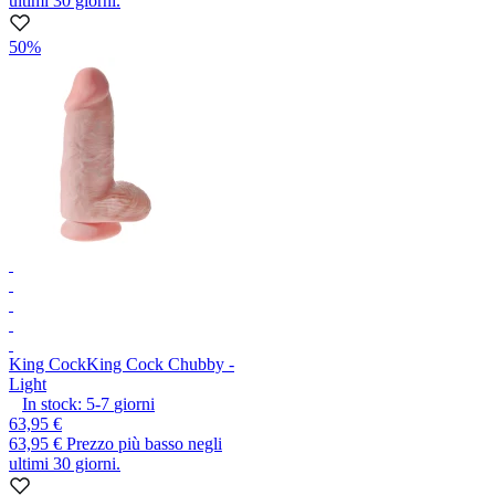
ultimi 30 giorni.
50%
King Cock
King Cock Chubby -
Light
In stock:
5-7
giorni
63,95 €
63,95 €
Prezzo più basso negli
ultimi 30 giorni.