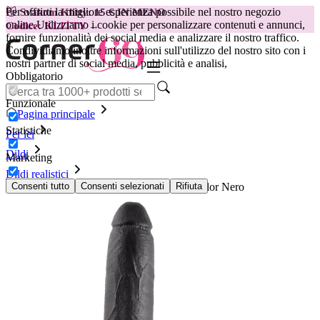
Per offrirti la migliore esperienza possibile nel nostro negozio
😽
Svakom Klitty: 15 € IN MENO
online.
Utilizziamo i cookie per personalizzare contenuti e annunci,
Codice: KLITTY →
fornire funzionalità dei social media e analizzare il nostro traffico.
Condividiamo inoltre informazioni sull'utilizzo del nostro sito con i
nostri partner di social media, pubblicità e analisi,
Obbligatorio
Funzionale
Pagina principale
Statistiche
Per lei
Dildi
Marketing
Dildi realistici
King Cock di 23 cm - Dildo con Testicoli color Nero
Consenti tutto
Consenti selezionati
Rifiuta